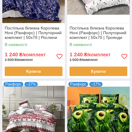
Постільна білизна Королева
Постільна білизна Королева
Ночі (Ранфорс) | Полуторний
Ночі (Ранфорс) | Полуторний
комплект | 50х70 | Рослини
комплект | 50х70 | Троянди
на синьому
та орнамент на білому
В наявності
В наявності
1 240
1 240
₴/комплект
₴/комплект
1 500 ₴/комплект
1 500 ₴/комплект
Купити
Купити
Ранфорс
–17%
Ранфорс
–17%