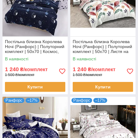
Постільна білизна Королева
Постільна білизна Королева
Ночі (Ранфорс) | Полуторний
Ночі (Ранфорс) | Полуторний
комплект | 50х70 | Космос,
комплект | 50х70 | Листя на
планети, зірки на темно-
світлому та рожевому
В наявності
В наявності
синьому
1 240
1 240
₴/комплект
₴/комплект
1 500 ₴/комплект
1 500 ₴/комплект
Купити
Купити
Ранфорс
–17%
Ранфорс
–17%