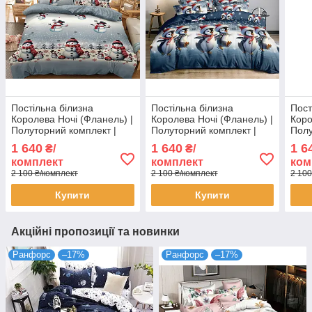
Постільна білизна
Постільна білизна
Пост
Королева Ночі (Фланель) |
Королева Ночі (Фланель) |
Коро
Полуторний комплект |
Полуторний комплект |
Полу
50х70 | Сніговики,
50х70 | Новорічні пінгвіни
50х7
1 640
1 640
1 6
₴/
₴/
сніжинки на сірому
на синьому
бірю
комплект
комплект
ком
2 100 ₴/комплект
2 100 ₴/комплект
2 100
Купити
Купити
Акційні пропозиції та новинки
Ранфорс
–17%
Ранфорс
–17%