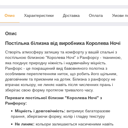
Опис
Характеристики
Доставка
Оплата
Умови п
Опис
Постільна білизна від виробника Королева Ночі
Створіть атмосферу затишку та комфорту у вашій спальні з
постільною білизною "Королева Ночі" з Ранфорсу - тканиною,
яка поєднує природну ніжність і надзвичайну міцність.
Ранфорс - це покращений вид бавовняного полотна з
особливим переплетенням ниток, що робить його щільним,
довговічним та приємним на дотик. Білизна з ранфорсу не
втрачає кольору, не линяє навіть після численних прань і
зберігає свою форму протягом тривалого часу.
Переваги постільної білизни "Королева Ночі" з
Ранфорсу:
Міцність і довговічність:
витримує багаторазове
прання, зберігаючи форму, колір і гладку текстуру
Не линяє:
кольори залишаються насиченими навіть