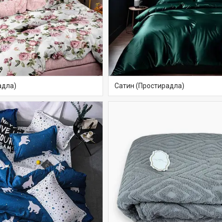
адла)
Сатин (Простирадла)