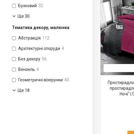
Бузковий
32
Ще 30
Тематика декору, малюнка
Абстракція
112
Архітектурні споруди
4
Без декору
56
Вензель
4
Геометричні візерунки
40
Простирадло 
простирадло
Ще 18
Ночі" 