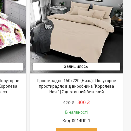
Залишилось
 Полуторне
Простирадло 150х220 (Бязь) | Полуторне
"Королева
простирадло від виробника "Королева
цеса
Ночі" | Однотонний бежевий
300 ₴
420 ₴
В наявності
0014ПР-1