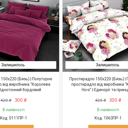
Залишилось
Залишилось
150х220 (Бязь) | Полуторне
Простирадло 150х220 (Бязь) |
 від виробника "Королева
простирадло від виробника 
| Однотонний бордовий
Ночі" | Єдиноріг та прин
300 ₴
300 ₴
420 ₴
420 ₴
В наявності
В наявності
0111ПР-1
1063ПР-1