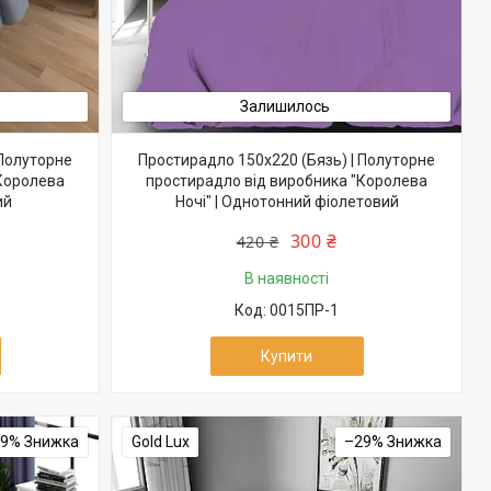
Залишилось
 Полуторне
Простирадло 150х220 (Бязь) | Полуторне
"Королева
простирадло від виробника "Королева
ий
Ночі" | Однотонний фіолетовий
300 ₴
420 ₴
В наявності
0015ПР-1
Купити
29%
Gold Lux
–29%