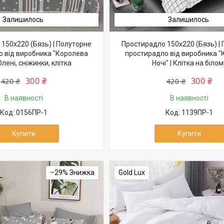
Залишилось
Залишилось
150х220 (Бязь) | Полуторне
Простирадло 150х220 (Бязь) |
 від виробника "Королева
простирадло від виробника 
 Олені, сніжинки, клітка
Ночі" | Клітка на білом
300 ₴
300 ₴
420 ₴
420 ₴
В наявності
В наявності
0156ПР-1
1139ПР-1
Купити
Купити
–29%
Gold Lux