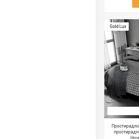
Gold Lux
Простирадло 
простирадло
Ночі