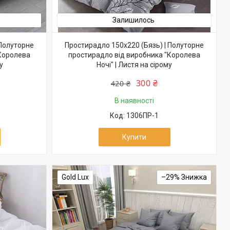
Залишилось
 Полуторне
Простирадло 150х220 (Бязь) | Полуторне
"Королева
простирадло від виробника "Королева
у
Ночі" | Листя на сірому
300 ₴
420 ₴
В наявності
1306ПР-1
Купити
Gold Lux
–29%