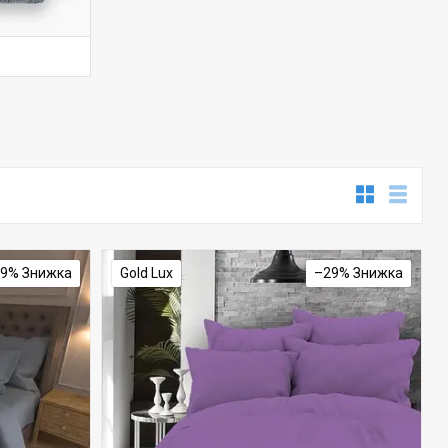
29%
Gold Lux
–29%