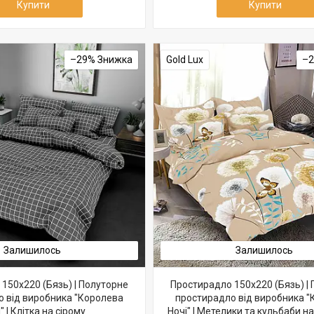
Купити
Купити
–29%
Gold Lux
–
Залишилось
Залишилось
150х220 (Бязь) | Полуторне
Простирадло 150х220 (Бязь) |
 від виробника "Королева
простирадло від виробника 
" | Клітка на сірому
Ночі" | Метелики та кульбаби 