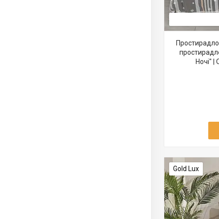
Простирадло 
простирадло
Ночі" |
Gold Lux