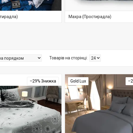
тирадла)
Махра (Простирадла)
–29%
Gold Lux
–