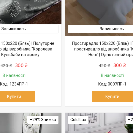
Залишилось
Залишилось
150х220 (Бязь) | Полуторне
Простирадло 150х220 (Бязь) |
 від виробника "Королева
простирадло від виробника 
 | Кульбаби на сірому
Ночі" | Однотонний сір
300 ₴
300 ₴
420 ₴
420 ₴
В наявності
В наявності
1234ПР-1
0007ПР-1
Купити
Купити
–29%
Gold Lux
–