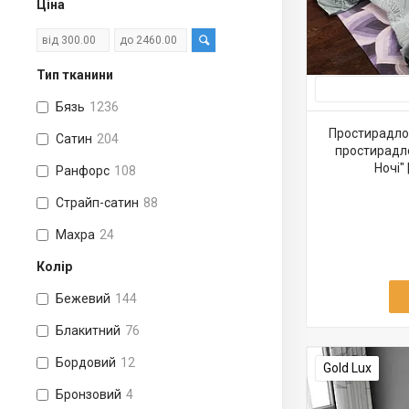
Ціна
Тип тканини
Бязь
1236
Простирадло 
Сатин
204
простирадло
Ночі"
Ранфорс
108
Страйп-сатин
88
Махра
24
Колір
Бежевий
144
Блакитний
76
Бордовий
12
Gold Lux
Бронзовий
4