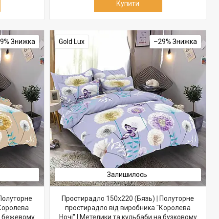
Купити
29%
Gold Lux
–29%
Залишилось
 Полуторне
Простирадло 150х220 (Бязь) | Полуторне
"Королева
простирадло від виробника "Королева
на бежевому
Ночі" | Метелики та кульбаби на бузковому