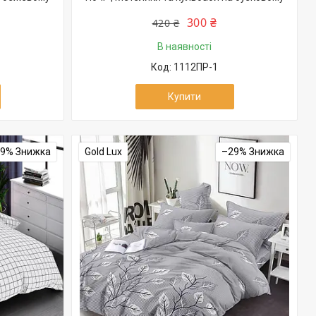
300 ₴
420 ₴
В наявності
1112ПР-1
Купити
29%
Gold Lux
–29%