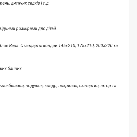
ень, дитячих садків і т.д.
відними розмірами для дітей.
Алое Вера. Стандартні ковдри 145х210, 175х210, 200х220 та
иких банних
ьної білизни, подушок, ковдр, покривал, скатертин, штор та