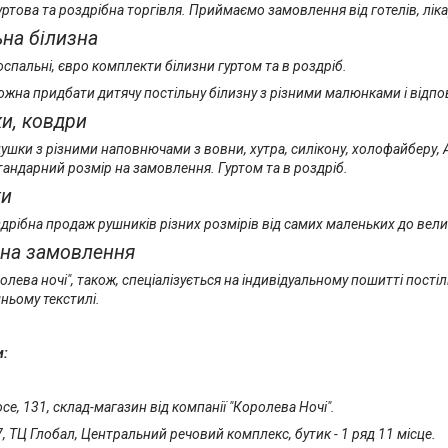
ртова та роздрібна торгівля. Приймаємо замовлення від готелів, лікар
на білизна
оспальні, євро комплекти білизни гуртом та в роздріб.
ожна придбати дитячу постільну білизну з різними малюнками і відпо
и, ковдри
ушки з різними наповнючами з вовни, хутра, силікону, холофайберу, 
тандарний розмір на замовлення. Гуртом та в роздріб.
ки
дрібна продаж рушників різних розмірів від самих маленьких до вел
на замовлення
лева ночі", також, спеціалізується на індивідуальному пошитті постіл
ньому текстилі.
и:
е, 131, склад-магазин від компанії "Королева Ночі".
7, ТЦ Глобал, Центральний речовий комплекс, бутик - 1 ряд 11 місце.