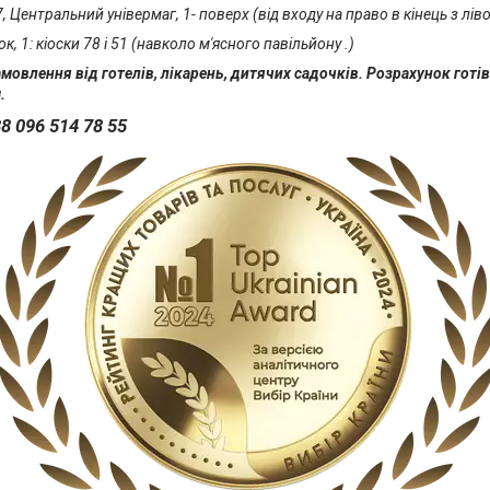
, Центральний універмаг, 1- поверх (від входу на право в кінець з лів
, 1: кіоски 78 і 51 (навколо м'ясного павільйону .)
овлення від готелів, лікарень, дитячих садочків. Розрахунок готі
.
8 096 514 78 55