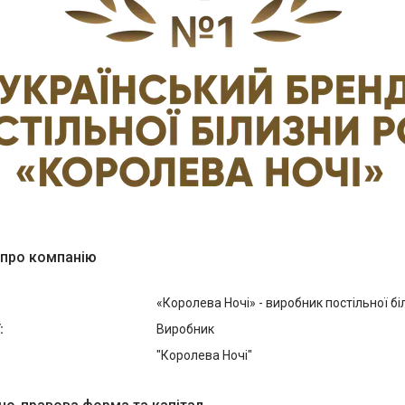
 про компанію
«Королева Ночі» - виробник постільної бі
:
Виробник
"Королева Ночі"