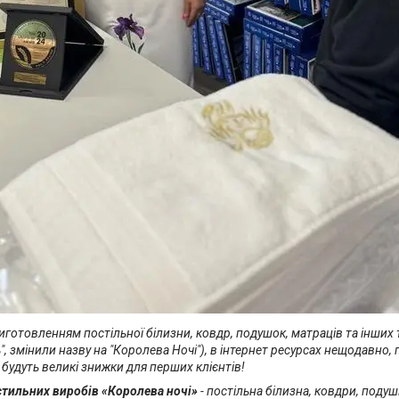
готовленням постільної білизни, ковдр, подушок, матраців та інших 
ь", змінили назву на "Королева Ночі"), в інтернет ресурсах нещодав
 будуть великі знижки для перших клієнтів!
стильних виробів «Королева ночі»
- постільна білизна, ковдри, поду