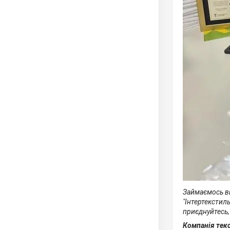
Займаємось ви
"Інтертекстил
приєднуйтесь,
Компанія тек