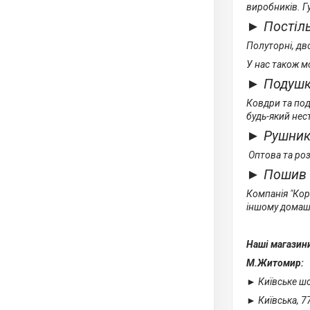
виробників. Гу
► Постіль
Полуторні, дв
У нас також м
► Подушк
Ковдри та под
будь-який нес
► Рушни
Оптова та роз
► Пошив 
Компанія "Коро
іншому домаш
Наші магазин
М.Житомир:
► Київське шос
► Київська, 7