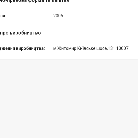
но-правова форма та капітал
ня:
2005
 про виробництво
дження виробництва:
м.Житомир Київське шосе,131 10007