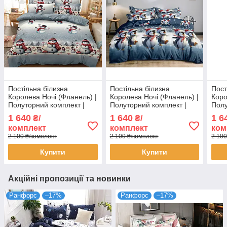
Постільна білизна
Постільна білизна
Пост
Королева Ночі (Фланель) |
Королева Ночі (Фланель) |
Коро
Полуторний комплект |
Полуторний комплект |
Полу
50х70 | Сніговики,
50х70 | Новорічні пінгвіни
50х7
1 640
1 640
1 6
₴/
₴/
сніжинки на сірому
на синьому
бірю
комплект
комплект
ком
2 100 ₴/комплект
2 100 ₴/комплект
2 100
Купити
Купити
Акційні пропозиції та новинки
Ранфорс
–17%
Ранфорс
–17%