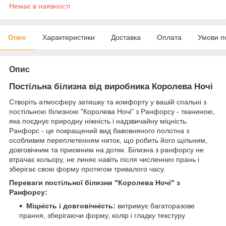
Немає в наявності
Опис
Характеристики
Доставка
Оплата
Умови п
Опис
Постільна білизна від виробника Королева Ночі
Створіть атмосферу затишку та комфорту у вашій спальні з
постільною білизною "Королева Ночі" з Ранфорсу - тканиною,
яка поєднує природну ніжність і надзвичайну міцність.
Ранфорс - це покращений вид бавовняного полотна з
особливим переплетенням ниток, що робить його щільним,
довговічним та приємним на дотик. Білизна з ранфорсу не
втрачає кольору, не линяє навіть після численних прань і
зберігає свою форму протягом тривалого часу.
Переваги постільної білизни "Королева Ночі" з
Ранфорсу:
Міцність і довговічність:
витримує багаторазове
прання, зберігаючи форму, колір і гладку текстуру