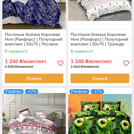
Постільна білизна Королева
Постільна білизна Королева
Ночі (Ранфорс) | Полуторний
Ночі (Ранфорс) | Полуторний
комплект | 50х70 | Рослини
комплект | 50х70 | Троянди
на синьому
та орнамент на білому
В наявності
В наявності
1 240
1 240
₴/комплект
₴/комплект
1 500 ₴/комплект
1 500 ₴/комплект
Купити
Купити
Ранфорс
–17%
Ранфорс
–17%