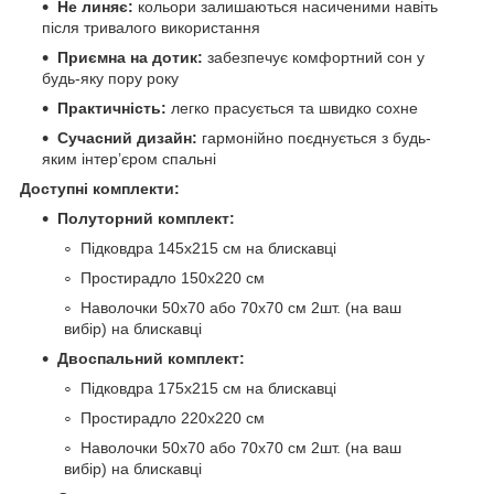
Не линяє:
кольори залишаються насиченими навіть
після тривалого використання
Приємна на дотик:
забезпечує комфортний сон у
будь-яку пору року
Практичність:
легко прасується та швидко сохне
Сучасний дизайн:
гармонійно поєднується з будь-
яким інтер’єром спальні
Доступні комплекти:
Полуторний комплект:
Підковдра 145х215 см на блискавці
Простирадло 150х220 см
Наволочки 50х70 або 70х70 см 2шт. (на ваш
вибір) на блискавці
Двоспальний комплект:
Підковдра 175х215 см на блискавці
Простирадло 220х220 см
Наволочки 50х70 або 70х70 см 2шт. (на ваш
вибір) на блискавці