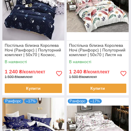
Постільна білизна Королева
Постільна білизна Королева
Ночі (Ранфорс) | Полуторний
Ночі (Ранфорс) | Полуторний
комплект | 50х70 | Космос,
комплект | 50х70 | Листя на
планети, зірки на темно-
світлому та рожевому
В наявності
В наявності
синьому
1 240
1 240
₴/комплект
₴/комплект
1 500 ₴/комплект
1 500 ₴/комплект
Купити
Купити
Ранфорс
–17%
Ранфорс
–17%