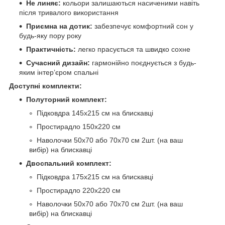
Не линяє:
кольори залишаються насиченими навіть
після тривалого використання
Приємна на дотик:
забезпечує комфортний сон у
будь-яку пору року
Практичність:
легко прасується та швидко сохне
Сучасний дизайн:
гармонійно поєднується з будь-
яким інтер’єром спальні
Доступні комплекти:
Полуторний комплект:
Підковдра 145х215 см на блискавці
Простирадло 150х220 см
Наволочки 50х70 або 70х70 см 2шт. (на ваш
вибір) на блискавці
Двоспальний комплект:
Підковдра 175х215 см на блискавці
Простирадло 220х220 см
Наволочки 50х70 або 70х70 см 2шт. (на ваш
вибір) на блискавці