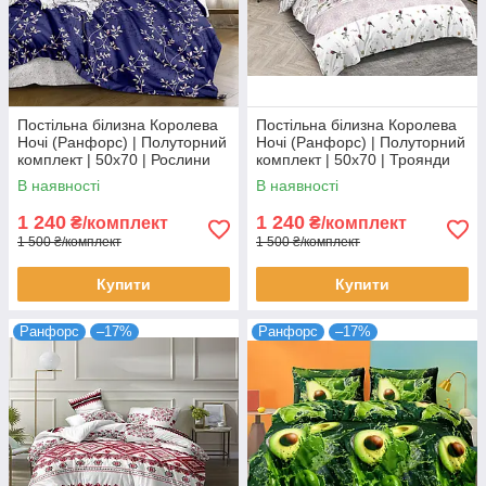
Постільна білизна Королева
Постільна білизна Королева
Ночі (Ранфорс) | Полуторний
Ночі (Ранфорс) | Полуторний
комплект | 50х70 | Рослини
комплект | 50х70 | Троянди
на синьому
та орнамент на білому
В наявності
В наявності
1 240
1 240
₴/комплект
₴/комплект
1 500 ₴/комплект
1 500 ₴/комплект
Купити
Купити
Ранфорс
–17%
Ранфорс
–17%