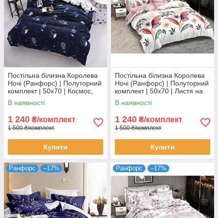
Постільна білизна Королева
Постільна білизна Королева
Ночі (Ранфорс) | Полуторний
Ночі (Ранфорс) | Полуторний
комплект | 50х70 | Космос,
комплект | 50х70 | Листя на
планети, зірки на темно-
світлому та рожевому
В наявності
В наявності
синьому
1 240
1 240
₴/комплект
₴/комплект
1 500 ₴/комплект
1 500 ₴/комплект
Купити
Купити
Ранфорс
–17%
Ранфорс
–17%