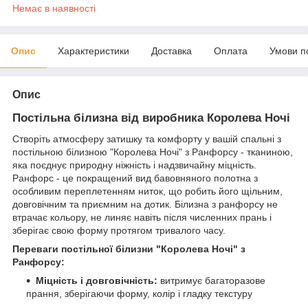
Немає в наявності
Опис
Характеристики
Доставка
Оплата
Умови п
Опис
Постільна білизна від виробника Королева Ночі
Створіть атмосферу затишку та комфорту у вашій спальні з
постільною білизною "Королева Ночі" з Ранфорсу - тканиною,
яка поєднує природну ніжність і надзвичайну міцність.
Ранфорс - це покращений вид бавовняного полотна з
особливим переплетенням ниток, що робить його щільним,
довговічним та приємним на дотик. Білизна з ранфорсу не
втрачає кольору, не линяє навіть після численних прань і
зберігає свою форму протягом тривалого часу.
Переваги постільної білизни "Королева Ночі" з
Ранфорсу:
Міцність і довговічність:
витримує багаторазове
прання, зберігаючи форму, колір і гладку текстуру