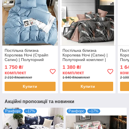
Постільна білизна
Постільна білизна
Пост
Королева Ночі (Страйп
Королева Ночі (Сатин) |
Коро
Сатин) | Полуторний
Полуторний комплект |
Полу
комплект | 50х70 |
50х70 | Пір'я на темно-
50х7
1 750
1 380
1 6
₴/
₴/
Блакитний страйп сатин
сірому
комплект
комплект
ком
2 210 ₴/комплект
1 840 ₴/комплект
2 100
Купити
Купити
Акційні пропозиції та новинки
Ранфорс
–17%
Ранфорс
–17%