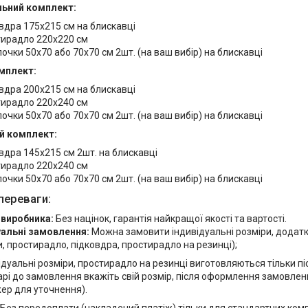
ьний комплект:
вдра 175х215 см на блискавці
ирадло 220х220 см
очки 50х70 або 70х70 см 2шт. (на ваш вибір) на блискавці
мплект:
вдра 200х215 см на блискавці
ирадло 220х240 см
очки 50х70 або 70х70 см 2шт. (на ваш вибір) на блискавці
й комплект:
вдра 145х215 см 2шт. на блискавці
ирадло 220х240 см
очки 50х70 або 70х70 см 2шт. (на ваш вибір) на блискавці
переваги:
 виробника:
Без націнок, гарантія найкращої якості та вартості.
уальні замовлення:
Можна замовити індивідуальні розміри, додат
, простирадло, підковдра, простирадло на резинці);
ідуальні розміри, простирадло на резинці виготовляються тільки п
рі до замовлення вкажіть свій розмір, після оформлення замовлен
ер для уточнення).