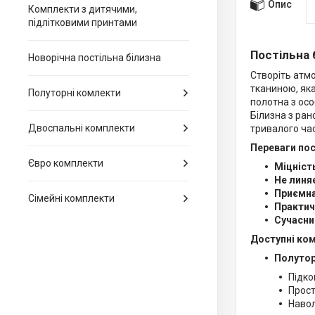
Опис
Комплекти з дитячими,
підлітковими принтами
Постільна 
Новорічна постільна білизна
Створіть атмо
тканиною, яка
Полуторні комлекти
полотна з ос
Білизна з ран
Двоспальні комплекти
тривалого час
Переваги пос
Євро комплекти
Міцність
Не линя
Приємна
Сімейні комплекти
Практич
Сучасни
Доступні ко
Полутор
Підко
Прост
Навол