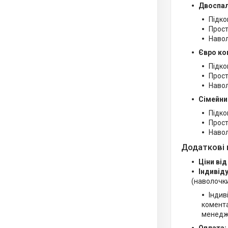
Двоспал
Підко
Прост
Навол
Євро ко
Підко
Прост
Навол
Сімейни
Підко
Прост
Навол
Додаткові 
Ціни від
Індивід
(наволочки
Індив
комента
менедж