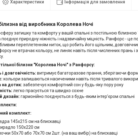
Характеристики
Інформація для замовлення
білизна від виробника Королева Ночі
сферу затишку та комфорту у вашій спальні з постільною білизною 
 поєднує природну ніжність і надзвичайну міцність. Ранфорс - це
обливим переплетенням ниток, що робить його щільним, довговічни
форсу не втрачає кольору, не линяє навіть після численних прань і
у.
тільної білизни "Королева Ночі" з Ранфорсу:
 і довговічність:
витримує багаторазове прання, зберігаючи форму,
є:
кольори залишаються насиченими навіть після тривалого викор
 на дотик:
забезпечує комфортний сон у будь-яку пору року
ність:
легко прасується та швидко сохне
й дизайн:
гармонійно поєднується з будь-яким інтер’єром спальні
мплекти:
ний комплект:
вдра 145х215 см на блискавці
ирадло 150х220 см
очки 50х70 або 70х70 см 2шт. (на ваш вибір) на блискавці