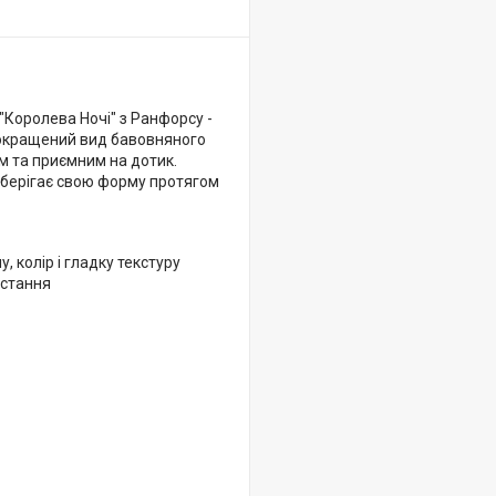
"Королева Ночі" з Ранфорсу -
 покращений вид бавовняного
м та приємним на дотик.
 зберігає свою форму протягом
 колір і гладку текстуру
истання