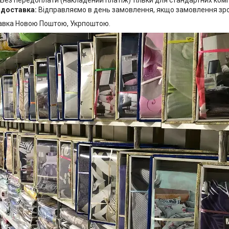
Без передоплати (накладений платіж) тільки для стандартних комп
 доставка:
Відправляємо в день замовлення, якщо замовлення зробл
авка Новою Поштою, Укрпоштою.