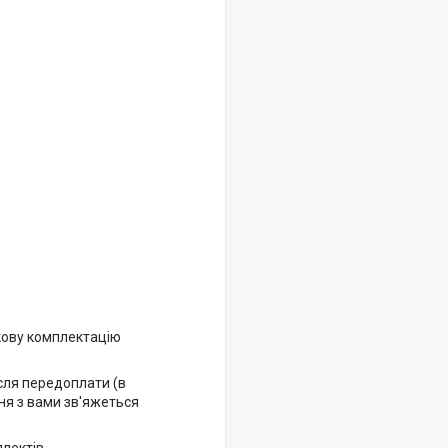
кову комплектацію
ісля передоплати (в
ня з вами зв'яжеться