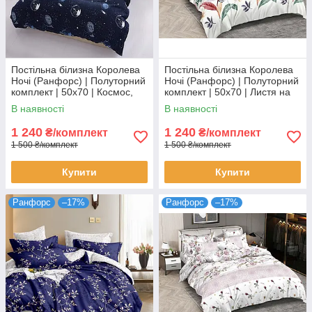
Постільна білизна Королева
Постільна білизна Королева
Ночі (Ранфорс) | Полуторний
Ночі (Ранфорс) | Полуторний
комплект | 50х70 | Космос,
комплект | 50х70 | Листя на
планети, зірки на темно-
світлому та рожевому
В наявності
В наявності
синьому
1 240
1 240
₴/комплект
₴/комплект
1 500 ₴/комплект
1 500 ₴/комплект
Купити
Купити
Ранфорс
–17%
Ранфорс
–17%