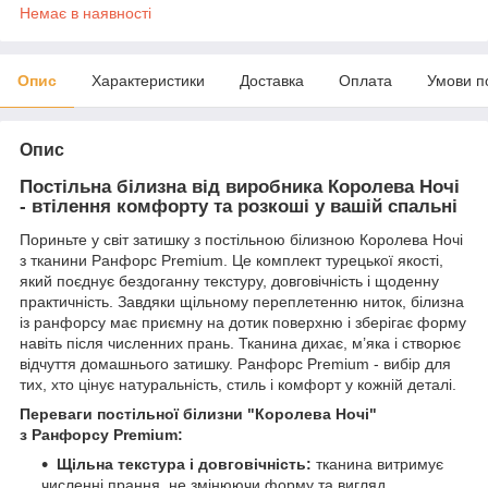
Немає в наявності
Опис
Характеристики
Доставка
Оплата
Умови п
Опис
Постільна білизна від виробника Королева Ночі
- втілення комфорту та розкоші у вашій спальні
Пориньте у світ затишку з постільною білизною Королева Ночі
з тканини Ранфорс Premium. Це комплект турецької якості,
який поєднує бездоганну текстуру, довговічність і щоденну
практичність. Завдяки щільному переплетенню ниток, білизна
із ранфорсу має приємну на дотик поверхню і зберігає форму
навіть після численних прань. Тканина дихає, м’яка і створює
відчуття домашнього затишку. Ранфорс Premium - вибір для
тих, хто цінує натуральність, стиль і комфорт у кожній деталі.
Переваги постільної білизни "Королева Ночі"
з
Ранфорсу Premium
:
Щільна текстура і довговічність:
тканина витримує
численні прання, не змінюючи форму та вигляд