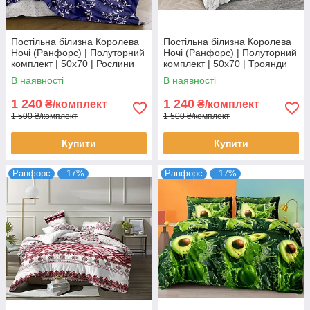
Постільна білизна Королева
Постільна білизна Королева
Ночі (Ранфорс) | Полуторний
Ночі (Ранфорс) | Полуторний
комплект | 50х70 | Рослини
комплект | 50х70 | Троянди
на синьому
та орнамент на білому
В наявності
В наявності
1 240
1 240
₴/комплект
₴/комплект
1 500 ₴/комплект
1 500 ₴/комплект
Купити
Купити
Ранфорс
–17%
Ранфорс
–17%