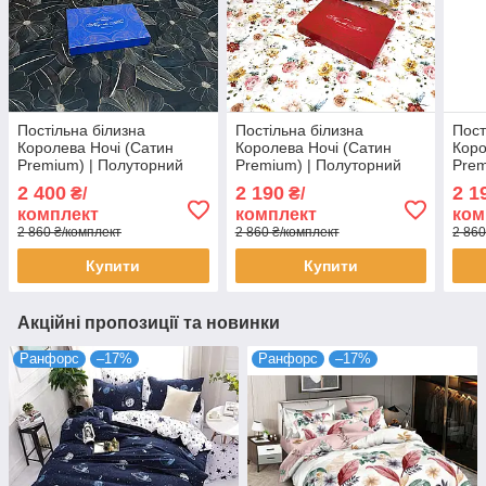
Постільна білизна
Постільна білизна
Пост
Королева Ночі (Сатин
Королева Ночі (Сатин
Коро
Premium) | Полуторний
Premium) | Полуторний
Prem
комплект | 50х70 |
комплект | 50х70 | Квіти на
комп
2 400
2 190
2 1
₴/
₴/
Рослини на чорному та
білому та бежевому
Тигр
комплект
комплект
ком
бежевому
гірч
2 860 ₴/комплект
2 860 ₴/комплект
2 860
Купити
Купити
Акційні пропозиції та новинки
Ранфорс
–17%
Ранфорс
–17%