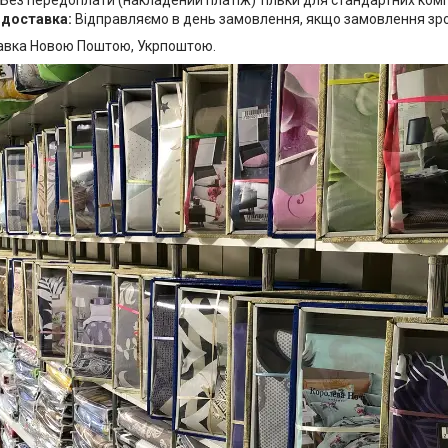
Без передоплати (накладений платіж) тільки для стандартних комп
 доставка:
Відправляємо в день замовлення, якщо замовлення зробл
авка Новою Поштою, Укрпоштою.