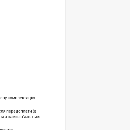
кову комплектацію
ісля передоплати (в
ня з вами зв'яжеться