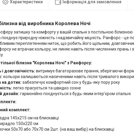
Характеристики
Інформація для замовлення
білизна від виробника Королева Ночі
сферу затишку та комфорту у вашій спальні з постільною білизною 
 поєднує природну ніжність і надзвичайну міцність. Ранфорс - це
обливим переплетенням ниток, що робить його щільним, довговічни
форсу не втрачає кольору, не линяє навіть після численних прань і
у.
тільної білизни "Королева Ночі" з Ранфорсу:
 і довговічність:
витримує багаторазове прання, зберігаючи форму,
є:
кольори залишаються насиченими навіть після тривалого викор
 на дотик:
забезпечує комфортний сон у будь-яку пору року
ність:
легко прасується та швидко сохне
й дизайн:
гармонійно поєднується з будь-яким інтер’єром спальні
мплекти:
ний комплект:
вдра 145х215 см на блискавці
ирадло 150х220 см
очки 50х70 або 70х70 см 2шт. (на ваш вибір) на блискавці