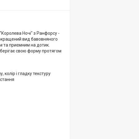
"Королева Ночі" з Ранфорсу -
 покращений вид бавовняного
м та приємним на дотик.
 зберігає свою форму протягом
 колір і гладку текстуру
истання