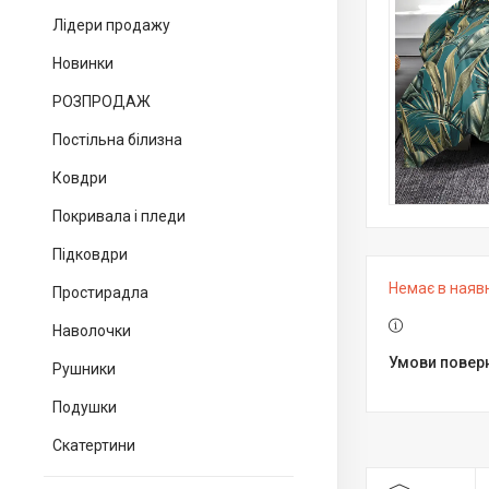
Лідери продажу
Новинки
РОЗПРОДАЖ
Постільна білизна
Ковдри
Покривала і пледи
Підковдри
Немає в наяв
Простирадла
Наволочки
Рушники
Подушки
Скатертини