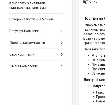
Опис
Комплекти з дитячими,
підлітковими принтами
Постільна 
Новорічна постільна білизна
Створіть атмо
тканиною, яка
Полуторні комлекти
полотна з ос
Білизна з ран
Двоспальні комплекти
тривалого час
Переваги пос
Євро комплекти
Міцність
Не линя
Приємна
Сімейні комплекти
Практич
Сучасни
Доступні ко
Полутор
Підко
Прост
Навол