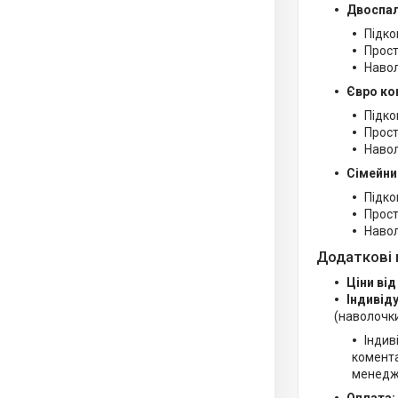
Двоспал
Підко
Прост
Навол
Євро ко
Підко
Прост
Навол
Сімейни
Підко
Прост
Навол
Додаткові 
Ціни від
Індивід
(наволочки
Індив
комента
менедж