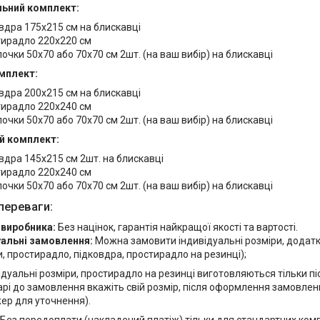
ьний комплект:
вдра 175х215 см на блискавці
ирадло 220х220 см
очки 50х70 або 70х70 см 2шт. (на ваш вибір) на блискавці
мплект:
вдра 200х215 см на блискавці
ирадло 220х240 см
очки 50х70 або 70х70 см 2шт. (на ваш вибір) на блискавці
й комплект:
вдра 145х215 см 2шт. на блискавці
ирадло 220х240 см
очки 50х70 або 70х70 см 2шт. (на ваш вибір) на блискавці
переваги:
 виробника:
Без націнок, гарантія найкращої якості та вартості.
уальні замовлення:
Можна замовити індивідуальні розміри, додат
, простирадло, підковдра, простирадло на резинці);
ідуальні розміри, простирадло на резинці виготовляються тільки п
рі до замовлення вкажіть свій розмір, після оформлення замовлен
ер для уточнення).