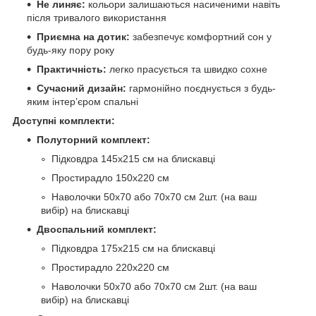
Не линяє:
кольори залишаються насиченими навіть
після тривалого використання
Приємна на дотик:
забезпечує комфортний сон у
будь-яку пору року
Практичність:
легко прасується та швидко сохне
Сучасний дизайн:
гармонійно поєднується з будь-
яким інтер’єром спальні
Доступні комплекти:
Полуторний комплект:
Підковдра 145х215 см на блискавці
Простирадло 150х220 см
Наволочки 50х70 або 70х70 см 2шт. (на ваш
вибір) на блискавці
Двоспальний комплект:
Підковдра 175х215 см на блискавці
Простирадло 220х220 см
Наволочки 50х70 або 70х70 см 2шт. (на ваш
вибір) на блискавці