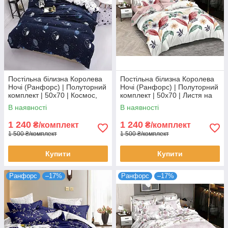
Постільна білизна Королева
Постільна білизна Королева
Ночі (Ранфорс) | Полуторний
Ночі (Ранфорс) | Полуторний
комплект | 50х70 | Космос,
комплект | 50х70 | Листя на
планети, зірки на темно-
світлому та рожевому
В наявності
В наявності
синьому
1 240
1 240
₴/комплект
₴/комплект
1 500 ₴/комплект
1 500 ₴/комплект
Купити
Купити
Ранфорс
–17%
Ранфорс
–17%