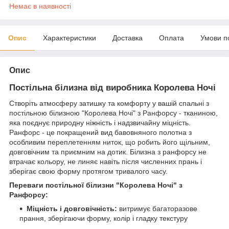
Немає в наявності
Опис
Характеристики
Доставка
Оплата
Умови п
Опис
Постільна білизна від виробника Королева Ночі
Створіть атмосферу затишку та комфорту у вашій спальні з
постільною білизною "Королева Ночі" з Ранфорсу - тканиною,
яка поєднує природну ніжність і надзвичайну міцність.
Ранфорс - це покращений вид бавовняного полотна з
особливим переплетенням ниток, що робить його щільним,
довговічним та приємним на дотик. Білизна з ранфорсу не
втрачає кольору, не линяє навіть після численних прань і
зберігає свою форму протягом тривалого часу.
Переваги постільної білизни "Королева Ночі" з
Ранфорсу:
Міцність і довговічність:
витримує багаторазове
прання, зберігаючи форму, колір і гладку текстуру