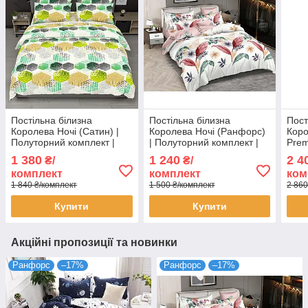
Постільна білизна
Постільна білизна
Пост
Королева Ночі (Сатин) |
Королева Ночі (Ранфорс)
Коро
Полуторний комплект |
| Полуторний комплект |
Prem
50х70 | Різнокольорова
50х70 | Листя на світлому
комп
1 380
1 240
2 4
₴/
₴/
абстракція на світлому
та рожевому
світ
комплект
комплект
ком
1 840 ₴/комплект
1 500 ₴/комплект
2 860
Купити
Купити
Акційні пропозиції та новинки
Ранфорс
–17%
Ранфорс
–17%