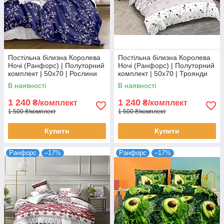
Постільна білизна Королева
Постільна білизна Королева
Ночі (Ранфорс) | Полуторний
Ночі (Ранфорс) | Полуторний
комплект | 50х70 | Рослини
комплект | 50х70 | Троянди
на синьому
та орнамент на білому
В наявності
В наявності
1 240
1 240
₴/комплект
₴/комплект
1 500 ₴/комплект
1 500 ₴/комплект
Купити
Купити
Ранфорс
–17%
Ранфорс
–17%