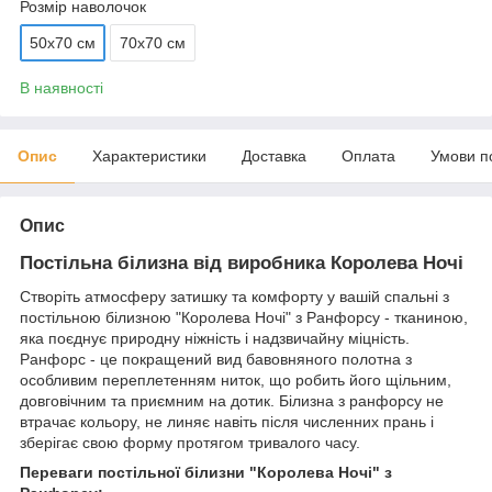
Розмір наволочок
50х70 см
70х70 см
В наявності
Опис
Характеристики
Доставка
Оплата
Умови п
Опис
Постільна білизна від виробника Королева Ночі
Створіть атмосферу затишку та комфорту у вашій спальні з
постільною білизною "Королева Ночі" з Ранфорсу - тканиною,
яка поєднує природну ніжність і надзвичайну міцність.
Ранфорс - це покращений вид бавовняного полотна з
особливим переплетенням ниток, що робить його щільним,
довговічним та приємним на дотик. Білизна з ранфорсу не
втрачає кольору, не линяє навіть після численних прань і
зберігає свою форму протягом тривалого часу.
Переваги постільної білизни "Королева Ночі" з