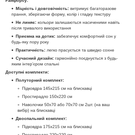
Ранфорсу:
Міцність і довговічність:
витримує багаторазове
прання, зберігаючи форму, колір і гладку текстуру
Не линяє:
кольори залишаються насиченими навіть
після тривалого використання
Приємна на дотик:
забезпечує комфортний сон у
будь-яку пору року
Практичність:
легко прасується та швидко сохне
Сучасний дизайн:
гармонійно поєднується з будь-
яким інтер’єром спальні
Доступні комплекти:
Полуторний комплект:
Підковдра 145х215 см на блискавці
Простирадло 150х220 см
Наволочки 50х70 або 70х70 см 2шт. (на ваш
вибір) на блискавці
Двоспальний комплект:
Підковдра 175х215 см на блискавці
Простирадло 220х220 см