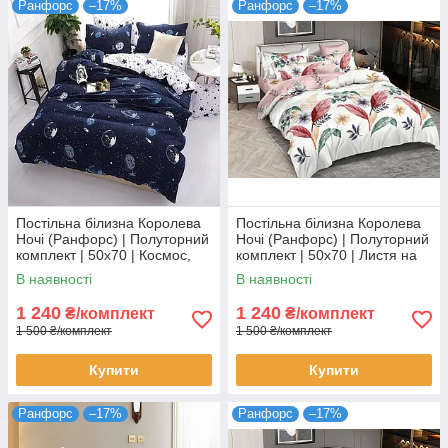
Ранфорс
–17%
Ранфорс
–17%
Постільна білизна Королева
Постільна білизна Королева
Ночі (Ранфорс) | Полуторний
Ночі (Ранфорс) | Полуторний
комплект | 50х70 | Космос,
комплект | 50х70 | Листя на
планети, зірки на темно-
світлому та рожевому
В наявності
В наявності
синьому
1 240
1 240
₴/комплект
₴/комплект
1 500 ₴/комплект
1 500 ₴/комплект
Купити
Купити
Ранфорс
–17%
Ранфорс
–17%