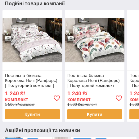
Подібні товари компанії
Постільна білизна
Постільна білизна
Пост
Королева Ночі (Ранфорс)
Королева Ночі (Ранфорс)
Коро
| Полуторний комплект |
| Полуторний комплект |
| По
50х70 | Троянди та
50х70 | Листя на світлому
50х7
1 240
1 240
1 2
₴/
₴/
орнамент на білому
та рожевому
зірк
комплект
комплект
ком
1 500 ₴/комплект
1 500 ₴/комплект
1 500
Купити
Купити
Акційні пропозиції та новинки