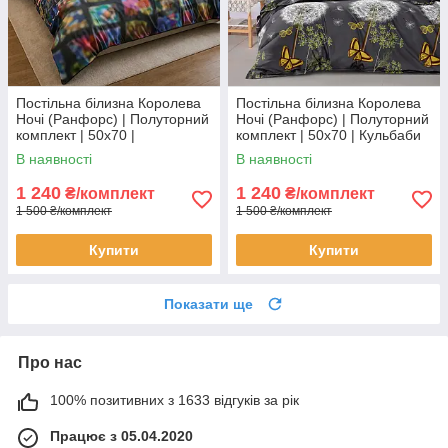
Постільна білизна Королева
Постільна білизна Королева
Ночі (Ранфорс) | Полуторний
Ночі (Ранфорс) | Полуторний
комплект | 50х70 |
комплект | 50х70 | Кульбаби
Різнокольоровий roblox
на темно-сірому
В наявності
В наявності
1 240
1 240
₴/комплект
₴/комплект
1 500 ₴/комплект
1 500 ₴/комплект
Купити
Купити
Показати ще
Про нас
100% позитивних з 1633 відгуків за рік
Працює з 05.04.2020