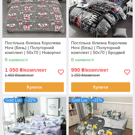
Постільна білизна Королева
Постільна білизна Королева
Ночі (Бязь) | Полуторний
Ночі (Бязь) | Полуторний
комплект | 50х70 | Новорічні
комплект | 50х70 | Бродвей
сови на сірому
В наявності
В наявності
1 050
990
₴/комплект
₴/комплект
1 450 ₴/комплект
1 250 ₴/комплект
Купити
Купити
Gold Lux
–21%
Gold Lux
–21%