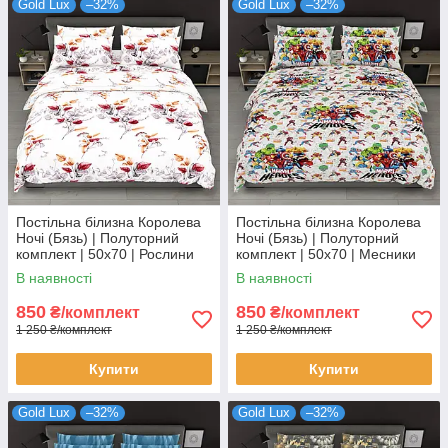
Gold Lux
–32%
Gold Lux
–32%
Постільна білизна Королева
Постільна білизна Королева
Ночі (Бязь) | Полуторний
Ночі (Бязь) | Полуторний
комплект | 50х70 | Рослини
комплект | 50х70 | Месники
на світлому
на сірому
В наявності
В наявності
850
850
₴/комплект
₴/комплект
1 250 ₴/комплект
1 250 ₴/комплект
Купити
Купити
Gold Lux
–32%
Gold Lux
–32%