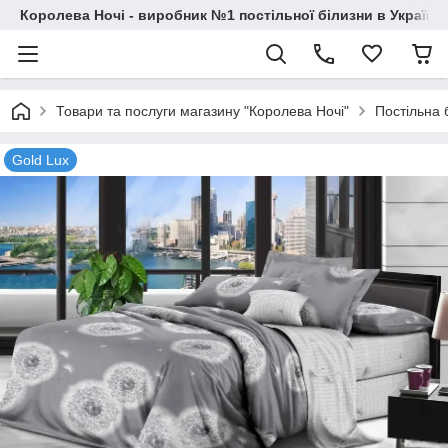
Королева Ночі - виробник №1 постільної білизни в Україні
Товари та послуги магазину "Королева Ночі"
Постільна 
Gold Lux