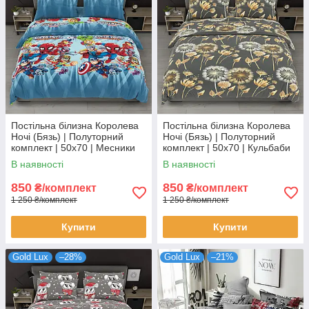
Постільна білизна Королева
Постільна білизна Королева
Ночі (Бязь) | Полуторний
Ночі (Бязь) | Полуторний
комплект | 50х70 | Месники
комплект | 50х70 | Кульбаби
на блакитному
на сірому
В наявності
В наявності
850
850
₴/комплект
₴/комплект
1 250 ₴/комплект
1 250 ₴/комплект
Купити
Купити
Gold Lux
–28%
Gold Lux
–21%