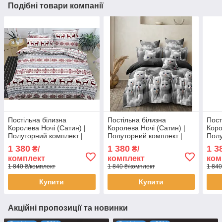
Подібні товари компанії
Постільна білизна
Постільна білизна
Пост
Королева Ночі (Сатин) |
Королева Ночі (Сатин) |
Коро
Полуторний комплект |
Полуторний комплект |
Полу
50х70 | Орнамент, Олені,
50х70 | Коти на сірому
50х7
1 380
1 380
1 3
₴/
₴/
Сніжинки
сіро
комплект
комплект
ком
1 840 ₴/комплект
1 840 ₴/комплект
1 840
Купити
Купити
Акційні пропозиції та новинки