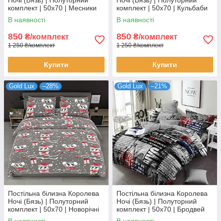
комплект | 50х70 | Месники
комплект | 50х70 | Кульбаби
на блакитному
на сірому
В наявності
В наявності
850
850
₴/комплект
₴/комплект
1 250 ₴/комплект
1 250 ₴/комплект
Купити
Купити
Gold Lux
–28%
Gold Lux
–21%
Постільна білизна Королева
Постільна білизна Королева
Ночі (Бязь) | Полуторний
Ночі (Бязь) | Полуторний
комплект | 50х70 | Новорічні
комплект | 50х70 | Бродвей
сови на сірому
В наявності
В наявності