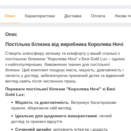
Опис
Характеристики
Доставка
Оплата
Умови п
Опис
Постільна білизна від виробника Королева Ночі
Створіть атмосферу затишку та комфорту у вашій спальні з
постільною білизною "Королева Ночі" з Бязі Gold Lux – однією
з найпопулярніших бавовняних тканин для постільної
білизни. Цей комплект поєднує якість, міцність, довговічність і
легкість у догляді, забезпечуючи приємний дотик та відмінний
вигляд навіть після численних прань.
Переваги постільної білизни "Королева Ночі" зі Бязі
Gold Lux:
Міцність та довговічність
: Витримує багаторазове
прання, зберігаючи свій вигляд.
Ідеально для щоденного використання
: легкий
догляд та приємні відчуття
Сучасний дизайн
: доповнить інтер'єр і додасть