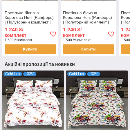
Постільна білизна
Постільна білизна
Пост
Королева Ночі (Ранфорс)
Королева Ночі (Ранфорс)
Коро
| Полуторний комплект |
| Полуторний комплект |
| По
50х70 | Троянди та
50х70 | Листя на світлому
50х7
1 240
1 240
1 2
₴/
₴/
орнамент на білому
та рожевому
зірк
комплект
комплект
ком
1 500 ₴/комплект
1 500 ₴/комплект
1 500
Купити
Купити
Акційні пропозиції та новинки
Gold Lux
–32%
Gold Lux
–32%