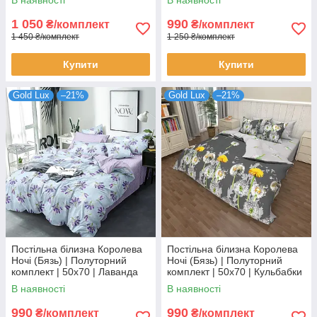
1 050
990
₴/комплект
₴/комплект
1 450 ₴/комплект
1 250 ₴/комплект
Купити
Купити
Gold Lux
–21%
Gold Lux
–21%
Постільна білизна Королева
Постільна білизна Королева
Ночі (Бязь) | Полуторний
Ночі (Бязь) | Полуторний
комплект | 50х70 | Лаванда
комплект | 50х70 | Кульбабки
на блакитному
на сірому
В наявності
В наявності
990
990
₴/комплект
₴/комплект