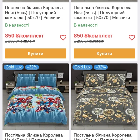
Постільна білизна Королева
Постільна білизна Королева
Ночі (Бязь) | Полуторний
Ночі (Бязь) | Полуторний
комплект | 50х70 | Рослини
комплект | 50х70 | Месники
на світлому
на сірому
В наявності
В наявності
850
850
₴/комплект
₴/комплект
1 250 ₴/комплект
1 250 ₴/комплект
Купити
Купити
Gold Lux
–32%
Gold Lux
–32%
Постільна білизна Королева
Постільна білизна Королева
Ночі (Бязь) | Полуторний
Ночі (Бязь) | Полуторний