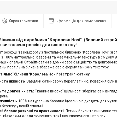
Характеристики
Інформація для замовлення
білизна від виробника "Королева Ночі" (Зелений страй
а витончена розкіш для вашого сну!
іт розкоші та комфорту з постільною білизною "Королева Ночі" зі 
з 100% натуральної бавовни та має унікальну текстуру в смужку, я
ашій спальні. Страйп-сатин відомий своєю міцністю та довговічніс
ань, постільна білизна збереже свою форму та ніжну текстуру.
тільної білизни "Королева Ночі" зі страйп-сатину:
ста ніжність
: Завдяки сатиновому переплетінню, поверхня білиз
ь та довговічність
: Тканина високої щільності зберігає свій вигля
рань.
ргенність
: 100% натуральна бавовна ідеально підходить для чутл
 безпеку у вашій спальні.
ий баланс розкоші та практичності
: Легкий блиск та вишукана т
, підходячи як для сучасного, так і для класичного інтер’єру.