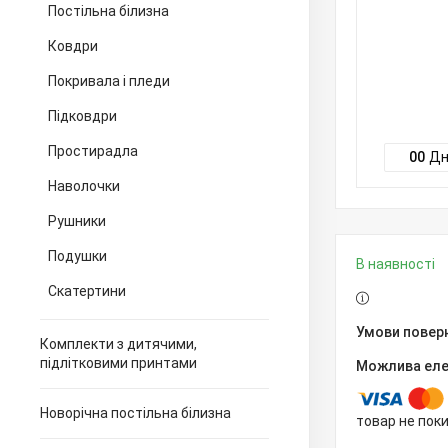
Постільна білизна
Ковдри
Покривала і пледи
Підковдри
Простирадла
0
0
Дн
Наволочки
Рушники
Подушки
В наявності
Скатертини
Комплекти з дитячими,
підлітковими принтами
Новорічна постільна білизна
товар не пок