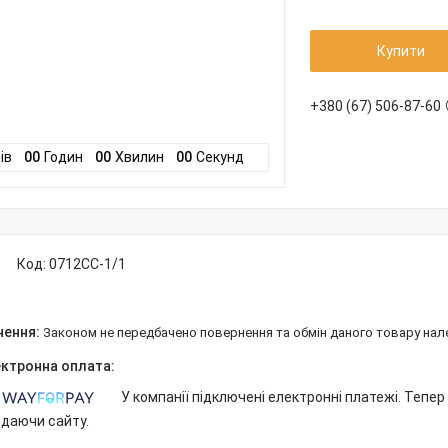
Купити
+380 (67) 506-87-60
ів
0
0
Годин
0
0
Хвилин
0
0
Секунд
Код:
0712СС-1/1
Законом не передбачено повернення та обмін даного товару нал
У компанії підключені електронні платежі. Тепе
идаючи сайту.