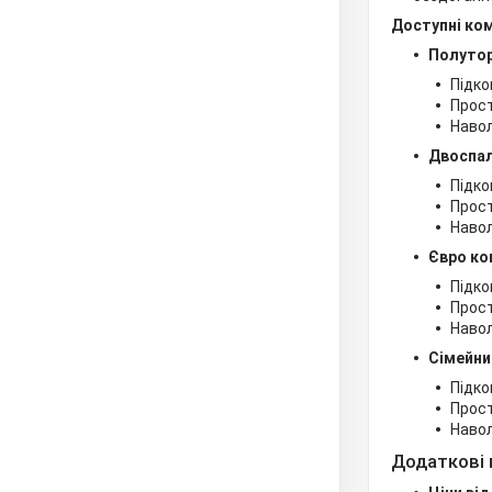
Доступні ко
Полутор
Підко
Прос
Навол
Двоспал
Підко
Прос
Навол
Євро ко
Підко
Прос
Навол
Сімейни
Підко
Прос
Навол
Додаткові 