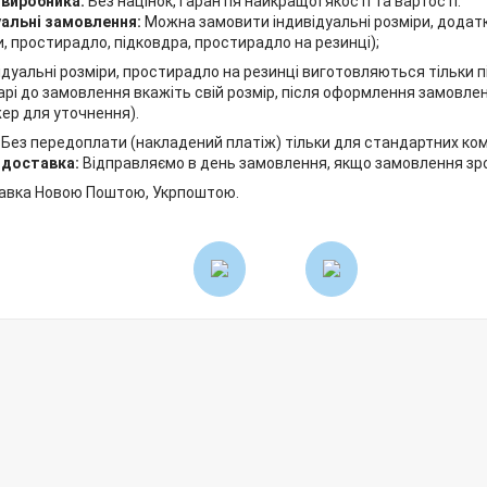
 виробника:
Без націнок, гарантія найкращої якості та вартості.
уальні замовлення:
Можна замовити індивідуальні розміри, додат
, простирадло, підковдра, простирадло на резинці);
ідуальні розміри, простирадло на резинці виготовляються тільки 
рі до замовлення вкажіть свій розмір, після оформлення замовле
ер для уточнення).
:
Без передоплати (накладений платіж) тільки для стандартних ком
 доставка:
Відправляємо в день замовлення, якщо замовлення зробл
авка Новою Поштою, Укрпоштою.