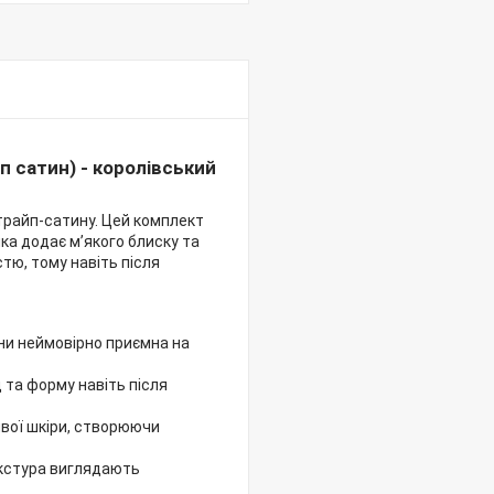
п сатин) - королівський
страйп-сатину. Цей комплект
ка додає м’якого блиску та
тю, тому навіть після
ни неймовірно приємна на
д та форму навіть після
ивої шкіри, створюючи
екстура виглядають