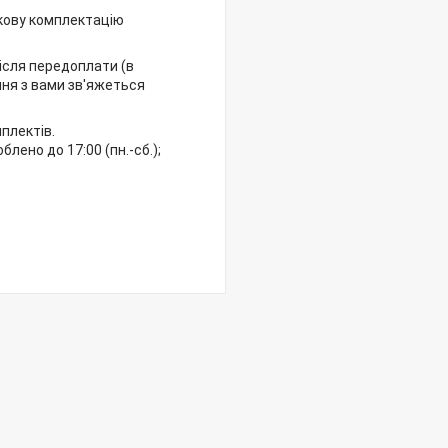
кову комплектацію
після передоплати (в
ння з вами зв'яжеться
плектів.
ено до 17:00 (пн.-сб.);