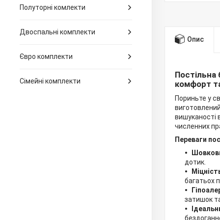
Полуторні комлекти
Двоспальні комплекти
Опис
Євро комплекти
Постільна 
Сімейні комплекти
комфорт т
Пориньте у св
виготовлений 
вишуканості в
численних пр
Переваги пос
Шовкови
дотик.
Міцніст
багатьох п
Гіпоале
затишок та
Ідеальн
бездоганно