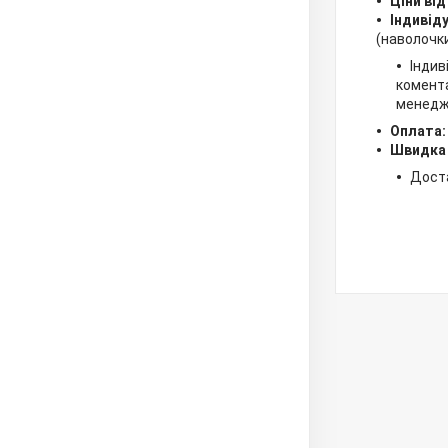
Ціни від
Індивід
(наволочки
Індив
комента
менедж
Оплата
Швидка
Дост