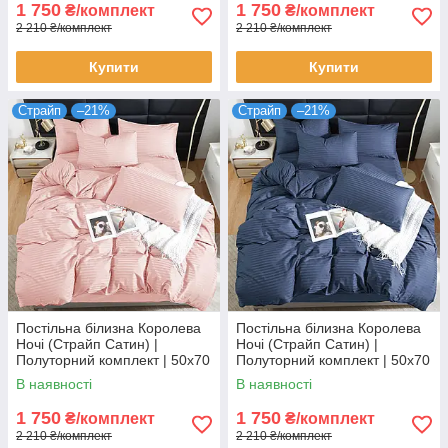
1 750
1 750
₴/комплект
₴/комплект
2 210 ₴/комплект
2 210 ₴/комплект
Купити
Купити
Страйп
–21%
Страйп
–21%
Постільна білизна Королева
Постільна білизна Королева
Ночі (Страйп Сатин) |
Ночі (Страйп Сатин) |
Полуторний комплект | 50х70
Полуторний комплект | 50х70
| Рожево-пудровий страйп
| Темно-синій страйп сатин
В наявності
В наявності
сатин
1 750
1 750
₴/комплект
₴/комплект
2 210 ₴/комплект
2 210 ₴/комплект