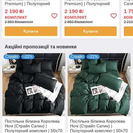
Premium) | Полуторний
Premium) | Полуторний
Сати
комплект | 50х70 | Квіти на
комплект | 50х70 |
комп
2 190
2 190
1 7
₴/
₴/
білому та бежевому
Тигровий принт на
Зеле
комплект
комплект
ком
гірчичному
2 860 ₴/комплект
2 860 ₴/комплект
2 210
Купити
Купити
Акційні пропозиції та новинки
Страйп
–21%
Страйп
–21%
Постільна білизна Королева
Постільна білизна Королева
Ночі (Страйп Сатин) |
Ночі (Страйп Сатин) |
Полуторний комплект | 50х70
Полуторний комплект | 50х70