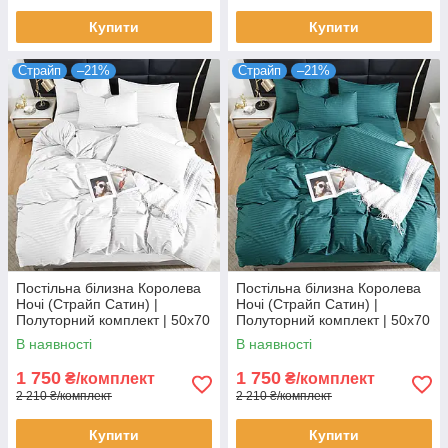
Купити
Купити
Страйп
–21%
Страйп
–21%
Постільна білизна Королева
Постільна білизна Королева
Ночі (Страйп Сатин) |
Ночі (Страйп Сатин) |
Полуторний комплект | 50х70
Полуторний комплект | 50х70
| Білий страйп сатин
| Бірюзовий страйп сатин
В наявності
В наявності
1 750
1 750
₴/комплект
₴/комплект
2 210 ₴/комплект
2 210 ₴/комплект
Купити
Купити