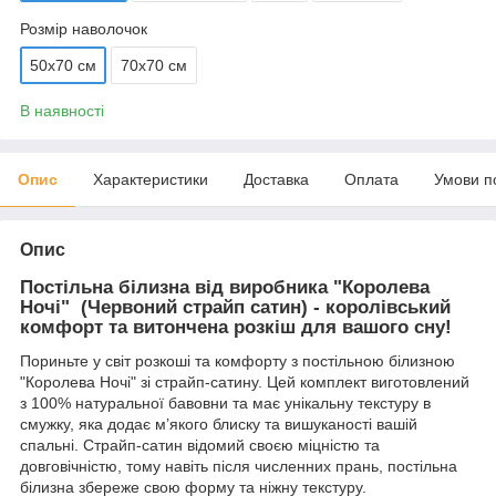
Розмір наволочок
50х70 см
70х70 см
В наявності
Опис
Характеристики
Доставка
Оплата
Умови п
Опис
Постільна білизна від виробника "Королева
Ночі" (Червоний страйп сатин) - королівський
комфорт та витончена розкіш для вашого сну!
Пориньте у світ розкоші та комфорту з постільною білизною
"Королева Ночі" зі страйп-сатину. Цей комплект виготовлений
з 100% натуральної бавовни та має унікальну текстуру в
смужку, яка додає м’якого блиску та вишуканості вашій
спальні. Страйп-сатин відомий своєю міцністю та
довговічністю, тому навіть після численних прань, постільна
білизна збереже свою форму та ніжну текстуру.