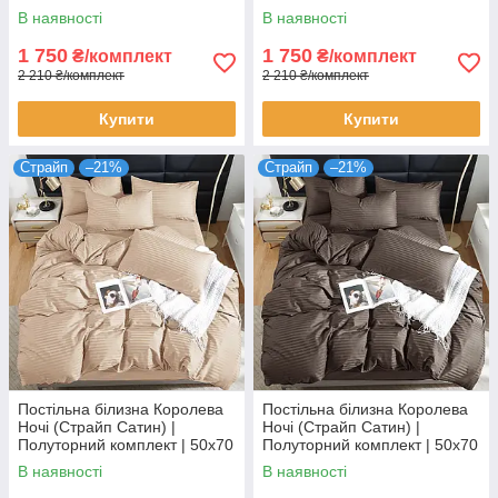
| Чорний сатин страйп
| Зелений страйп сатин
В наявності
В наявності
1 750
1 750
₴/комплект
₴/комплект
2 210 ₴/комплект
2 210 ₴/комплект
Купити
Купити
Страйп
–21%
Страйп
–21%
Постільна білизна Королева
Постільна білизна Королева
Ночі (Страйп Сатин) |
Ночі (Страйп Сатин) |
Полуторний комплект | 50х70
Полуторний комплект | 50х70
| Бежевий страйп сатин
| Коричневий страйп сатин
В наявності
В наявності