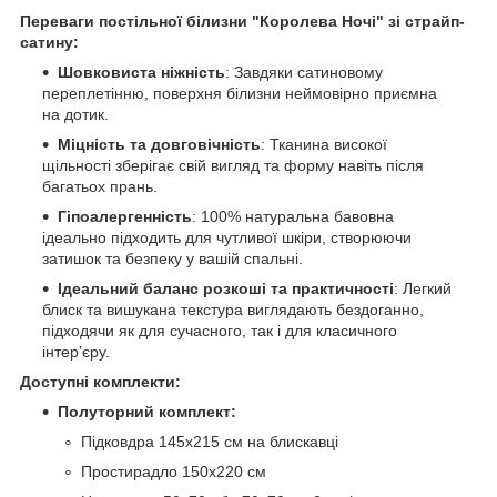
Переваги постільної білизни "Королева Ночі" зі страйп-
сатину:
Шовковиста ніжність
: Завдяки сатиновому
переплетінню, поверхня білизни неймовірно приємна
на дотик.
Міцність та довговічність
: Тканина високої
щільності зберігає свій вигляд та форму навіть після
багатьох прань.
Гіпоалергенність
: 100% натуральна бавовна
ідеально підходить для чутливої шкіри, створюючи
затишок та безпеку у вашій спальні.
Ідеальний баланс розкоші та практичності
: Легкий
блиск та вишукана текстура виглядають бездоганно,
підходячи як для сучасного, так і для класичного
інтер’єру.
Доступні комплекти:
Полуторний комплект:
Підковдра 145х215 см на блискавці
Простирадло 150х220 см