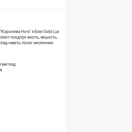
Королева Ночі" з Бязі Gold Lux
ект поєднує якість, міцність,
гляд навіть після численних
й вигляд.
тя