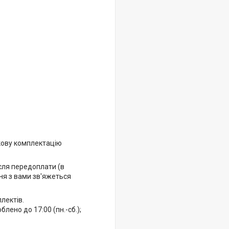
кову комплектацію
ісля передоплати (в
ня з вами зв'яжеться
лектів.
ено до 17:00 (пн.-сб.);