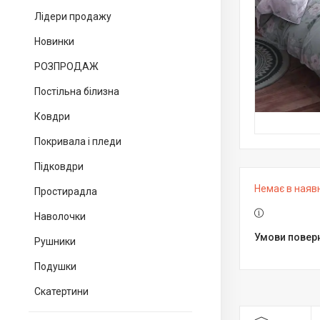
Лідери продажу
Новинки
РОЗПРОДАЖ
Постільна білизна
Ковдри
Покривала і пледи
Підковдри
Немає в наяв
Простирадла
Наволочки
Рушники
Подушки
Скатертини