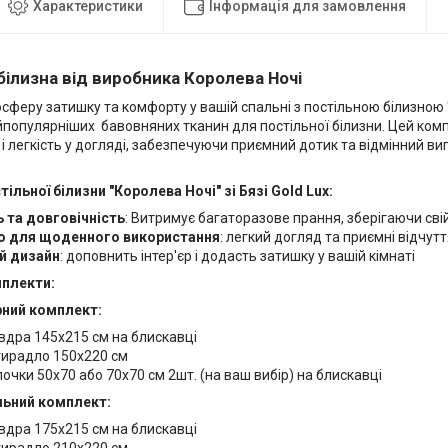
Характеристики
Інформація для замовлення
білизна від виробника Королева Ночі
сферу затишку та комфорту у вашій спальні з постільною білизною "
йпопулярніших бавовняних тканин для постільної білизни. Цей компл
 і легкість у догляді, забезпечуючи приємний дотик та відмінний ви
ільної білизни "Королева Ночі" зі Бязі Gold Lux:
ь та довговічність
: Витримує багаторазове прання, зберігаючи сві
о для щоденного використання
: легкий догляд та приємні відчут
й дизайн
: доповнить інтер'єр і додасть затишку у вашій кімнаті
мплекти:
ний комплект:
вдра 145х215 см на блискавці
ирадло 150х220 см
очки 50х70 або 70х70 см 2шт. (на ваш вибір) на блискавці
ьний комплект:
вдра 175х215 см на блискавці