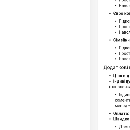
Прост
Навол
Євро ко
Підко
Прост
Навол
Сімейни
Підко
Прост
Навол
Додаткові 
Ціни від
Індивід
(наволочки
Індив
комента
менедж
Оплата:
Швидка
Дост