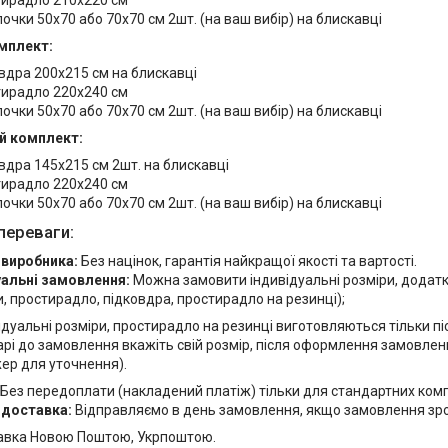
ирадло 210х220 см
очки 50х70 або 70х70 см 2шт. (на ваш вибір) на блискавці
мплект:
вдра 200х215 см на блискавці
ирадло 220х240 см
очки 50х70 або 70х70 см 2шт. (на ваш вибір) на блискавці
й комплект:
вдра 145х215 см 2шт. на блискавці
ирадло 220х240 см
очки 50х70 або 70х70 см 2шт. (на ваш вибір) на блискавці
переваги:
 виробника:
Без націнок, гарантія найкращої якості та вартості.
уальні замовлення:
Можна замовити індивідуальні розміри, додат
, простирадло, підковдра, простирадло на резинці);
ідуальні розміри, простирадло на резинці виготовляються тільки п
рі до замовлення вкажіть свій розмір, після оформлення замовлен
ер для уточнення).
Без передоплати (накладений платіж) тільки для стандартних комп
 доставка:
Відправляємо в день замовлення, якщо замовлення зробл
авка Новою Поштою, Укрпоштою.