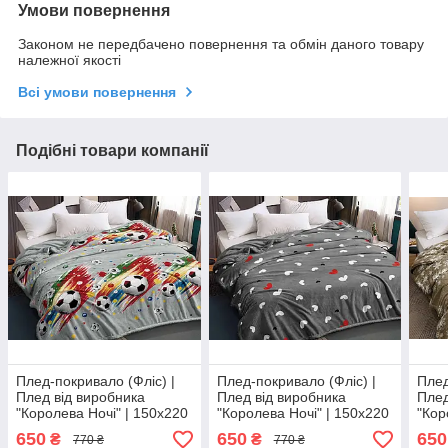
Умови повернення
Законом не передбачено повернення та обмін даного товару
належної якості
Всі умови повернення
Подібні товари компанії
Плед-покривало (Фліс) |
Плед-покривало (Фліс) |
Плед
Плед від виробника
Плед від виробника
Плед
"Королева Ночі" | 150х220
"Королева Ночі" | 150х220
"Кор
| Футбольні м'ячі на сірому
| Серця на сірому
| Сн
650
650
650
₴
₴
770 ₴
770 ₴