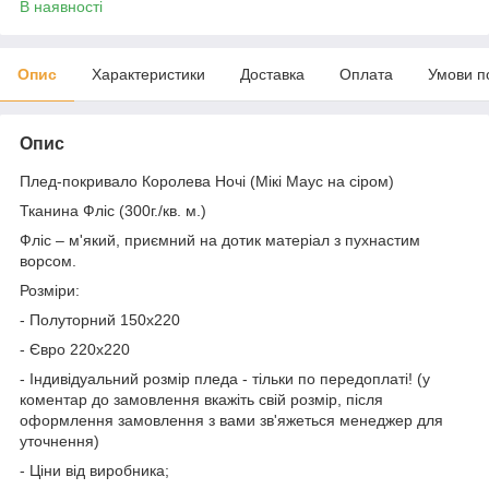
В наявності
Опис
Характеристики
Доставка
Оплата
Умови п
Опис
Плед-покривало Королева Ночі (Мікі Маус на сіром)
Тканина Фліс (300г./кв. м.)
Фліс – м'який, приємний на дотик матеріал з пухнастим
ворсом.
Розміри:
- Полуторний 150х220
- Євро 220х220
- Індивідуальний розмір пледа - тільки по передоплаті! (у
коментар до замовлення вкажіть свій розмір, після
оформлення замовлення з вами зв'яжеться менеджер для
уточнення)
- Ціни від виробника;