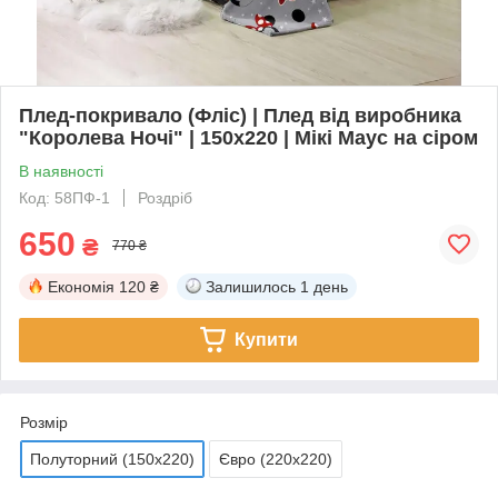
Плед-покривало (Фліс) | Плед від виробника
"Королева Ночі" | 150х220 | Мікі Маус на сіром
В наявності
Код: 58ПФ-1
Роздріб
650
₴
770 ₴
Економія
120 ₴
Залишилось
1 день
Купити
Розмір
Полуторний (150х220)
Євро (220х220)