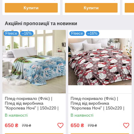
Купити
Купити
Акційні пропозиції та новинки
Fleece
–16%
Fleece
–16%
Плед-покривало (Фліс) |
Плед-покривало (Фліс) |
Плед від виробника
Плед від виробника
"Королева Ночі" | 150х220 |
"Королева Ночі" | 150х220 |
Сніговики, шишки
Сніговики, сніжинки
В наявності
В наявності
650
650
₴
₴
770 ₴
770 ₴