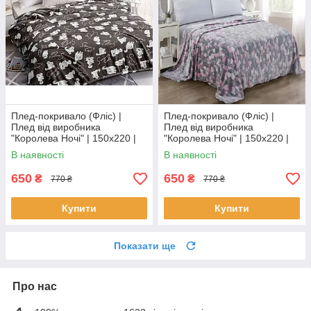
Плед-покривало (Фліс) |
Плед-покривало (Фліс) |
Плед від виробника
Плед від виробника
"Королева Ночі" | 150х220 |
"Королева Ночі" | 150х220 |
Коти на коричневому
Різнокольорові серця
В наявності
В наявності
650
650
₴
₴
770 ₴
770 ₴
Купити
Купити
Показати ще
Про нас