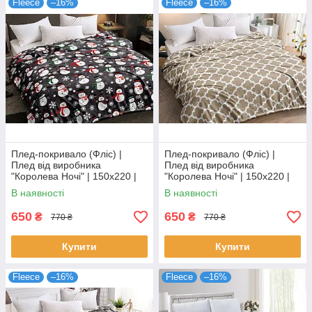
Fleece
–16%
Fleece
–16%
Плед-покривало (Фліс) |
Плед-покривало (Фліс) |
Плед від виробника
Плед від виробника
"Королева Ночі" | 150х220 |
"Королева Ночі" | 150х220 |
Сніговики, сніжинки на сірому
Орнамент на бежевому
В наявності
В наявності
650
650
₴
₴
770 ₴
770 ₴
Купити
Купити
Fleece
–16%
Fleece
–16%