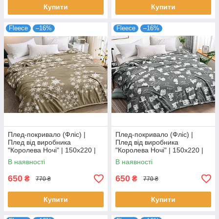
Купити
Купити
Fleece
–16%
Fleece
–16%
Плед-покривало (Фліс) |
Плед-покривало (Фліс) |
Плед від виробника
Плед від виробника
"Королева Ночі" | 150х220 |
"Королева Ночі" | 150х220 |
Сніжинки на бежевому
Коти на сірому
В наявності
В наявності
650
650
₴
₴
770 ₴
770 ₴
Купити
Купити