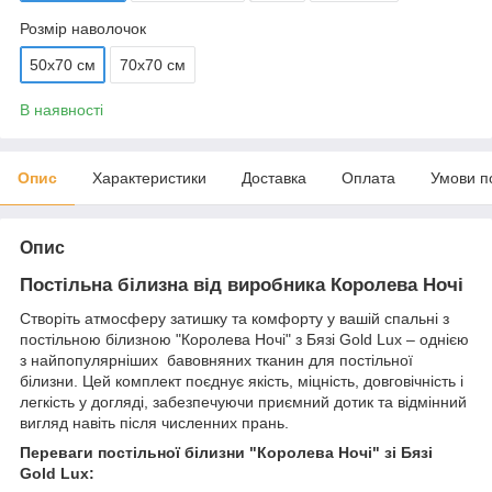
Розмір наволочок
50х70 см
70х70 см
В наявності
Опис
Характеристики
Доставка
Оплата
Умови п
Опис
Постільна білизна від виробника Королева Ночі
Створіть атмосферу затишку та комфорту у вашій спальні з
постільною білизною "Королева Ночі" з Бязі Gold Lux – однією
з найпопулярніших бавовняних тканин для постільної
білизни. Цей комплект поєднує якість, міцність, довговічність і
легкість у догляді, забезпечуючи приємний дотик та відмінний
вигляд навіть після численних прань.
Переваги постільної білизни "Королева Ночі" зі Бязі
Gold Lux: