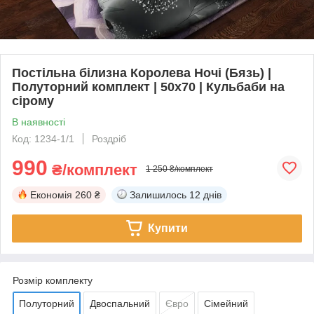
Постільна білизна Королева Ночі (Бязь) |
Полуторний комплект | 50х70 | Кульбаби на
сірому
В наявності
Код: 1234-1/1
Роздріб
990
₴/комплект
1 250 ₴/комплект
Економія
260 ₴
Залишилось
12 днів
Купити
Розмір комплекту
Полуторний
Двоспальний
Євро
Сімейний