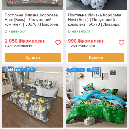
Постільна білизна Королева
Постільна білизна Королева
Ночі (Бязь) | Полуторний
Ночі (Бязь) | Полуторний
комплект | 50х70 | Новорічні
комплект | 50х70 | Лаванда
сови на сірому
на блакитному
В наявності
В наявності
1 050
990
₴/комплект
₴/комплект
1 450 ₴/комплект
1 250 ₴/комплект
Купити
Купити
Gold Lux
–21%
Gold Lux
–21%