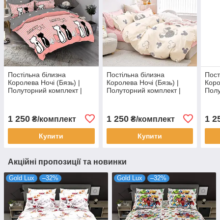
Постільна білизна
Постільна білизна
Пост
Королева Ночі (Бязь) |
Королева Ночі (Бязь) |
Коро
Полуторний комплект |
Полуторний комплект |
Полу
50х70 | Коти з клубками на
50х70 | Абстракція, миши
50х7
смугах
на світлому та рожевому
рож
1 250
1 250
1 2
₴/комплект
₴/комплект
Купити
Купити
Акційні пропозиції та новинки
Gold Lux
–32%
Gold Lux
–32%