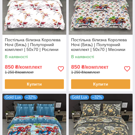
Постільна білизна Королева
Постільна білизна Королева
Ночі (Бязь) | Полуторний
Ночі (Бязь) | Полуторний
комплект | 50х70 | Рослини
комплект | 50х70 | Месники
на світлому
на сірому
В наявності
В наявності
850
850
₴/комплект
₴/комплект
1 250 ₴/комплект
1 250 ₴/комплект
Купити
Купити
Gold Lux
–32%
Gold Lux
–32%