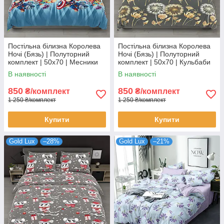
Постільна білизна Королева
Постільна білизна Королева
Ночі (Бязь) | Полуторний
Ночі (Бязь) | Полуторний
комплект | 50х70 | Месники
комплект | 50х70 | Кульбаби
на блакитному
на сірому
В наявності
В наявності
850
850
₴/комплект
₴/комплект
1 250 ₴/комплект
1 250 ₴/комплект
Купити
Купити
Gold Lux
–28%
Gold Lux
–21%