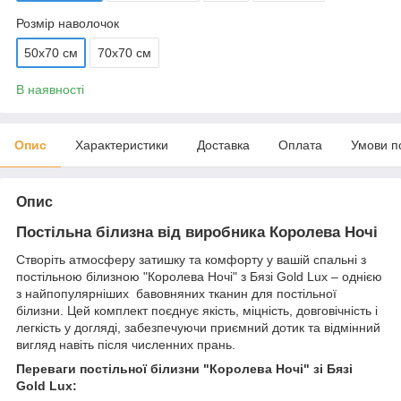
Розмір наволочок
50х70 см
70х70 см
В наявності
Опис
Характеристики
Доставка
Оплата
Умови п
Опис
Постільна білизна від виробника Королева Ночі
Створіть атмосферу затишку та комфорту у вашій спальні з
постільною білизною "Королева Ночі" з Бязі Gold Lux – однією
з найпопулярніших бавовняних тканин для постільної
білизни. Цей комплект поєднує якість, міцність, довговічність і
легкість у догляді, забезпечуючи приємний дотик та відмінний
вигляд навіть після численних прань.
Переваги постільної білизни "Королева Ночі" зі Бязі
Gold Lux: