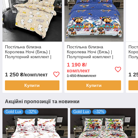
Постільна білизна
Постільна білизна
Пост
Королева Ночі (Бязь) |
Королева Ночі (Бязь) |
Коро
Полуторний комплект |
Полуторний комплект |
Полу
50х70 | Коти на бежевому
50х70 | Новорічний
50х7
1 190
₴/
щенячий патруль на
смуг
комплект
синьому
1 250
1 2
₴/комплект
1 450 ₴/комплект
Купити
Купити
Акційні пропозиції та новинки
Gold Lux
–32%
Gold Lux
–32%