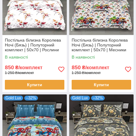
Постільна білизна Королева
Постільна білизна Королева
Ночі (Бязь) | Полуторний
Ночі (Бязь) | Полуторний
комплект | 50х70 | Рослини
комплект | 50х70 | Месники
на світлому
на сірому
В наявності
В наявності
850
850
₴/комплект
₴/комплект
1 250 ₴/комплект
1 250 ₴/комплект
Купити
Купити
Gold Lux
–32%
Gold Lux
–32%