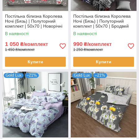
Постільна білизна Королева
Постільна білизна Королева
Ночі (Бязь) | Полуторний
Ночі (Бязь) | Полуторний
комплект | 50х70 | Новорічні
комплект | 50х70 | Бродвей
сови на сірому
В наявності
В наявності
1 050
990
₴/комплект
₴/комплект
1 450 ₴/комплект
1 250 ₴/комплект
Купити
Купити
Gold Lux
–21%
Gold Lux
–21%