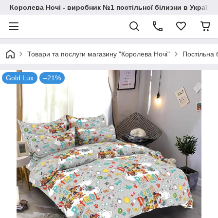
Королева Ночі - виробник №1 постільної білизни в Україні
Товари та послуги магазину "Королева Ночі"
Постільна 
Gold Lux
–21%