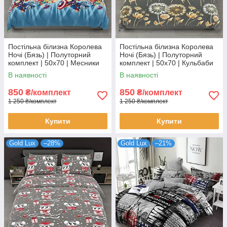
Постільна білизна Королева
Постільна білизна Королева
Ночі (Бязь) | Полуторний
Ночі (Бязь) | Полуторний
комплект | 50х70 | Месники
комплект | 50х70 | Кульбаби
на блакитному
на сірому
В наявності
В наявності
850
850
₴/комплект
₴/комплект
1 250 ₴/комплект
1 250 ₴/комплект
Купити
Купити
Gold Lux
–28%
Gold Lux
–21%