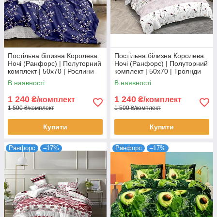
Постільна білизна Королева
Постільна білизна Королева
Ночі (Ранфорс) | Полуторний
Ночі (Ранфорс) | Полуторний
комплект | 50х70 | Рослини
комплект | 50х70 | Троянди
на синьому
та орнамент на білому
В наявності
В наявності
1 240
1 240
₴/комплект
₴/комплект
1 500 ₴/комплект
1 500 ₴/комплект
Купити
Купити
Ранфорс
–17%
Ранфорс
–17%