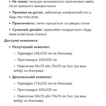
Не линяє:
кольори залишаються насиченими навіть
після тривалого використання
Приємна на дотик:
забезпечує комфортний сон у
будь-яку пору року
Практичність:
легко прасується та швидко сохне
Сучасний дизайн:
гармонійно поєднується з будь-
яким інтер’єром спальні
Доступні комплекти:
Полуторний комплект:
Підковдра 145х215 см на блискавці
Простирадло 150х220 см
Наволочки 50х70 або 70х70 см 2шт. (на ваш
вибір) на блискавці
Двоспальний комплект:
Підковдра 175х215 см на блискавці
Простирадло 220х220 см
Наволочки 50х70 або 70х70 см 2шт. (на ваш
вибір) на блискавці