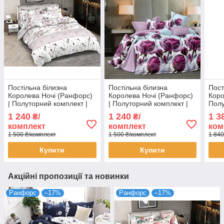
Постільна білизна
Постільна білизна
Пост
Королева Ночі (Ранфорс)
Королева Ночі (Ранфорс)
Коро
| Полуторний комплект |
| Полуторний комплект |
Полу
50х70 | Троянди та
50х70 | Квіти на бузковому
50х7
1 240
1 240
1 3
₴/
₴/
орнамент на білому
комплект
комплект
ком
1 500 ₴/комплект
1 500 ₴/комплект
1 840
Купити
Купити
Акційні пропозиції та новинки
Ранфорс
–17%
Ранфорс
–17%