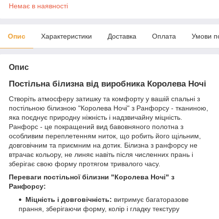
Немає в наявності
Опис
Характеристики
Доставка
Оплата
Умови п
Опис
Постільна білизна від виробника Королева Ночі
Створіть атмосферу затишку та комфорту у вашій спальні з
постільною білизною "Королева Ночі" з Ранфорсу - тканиною,
яка поєднує природну ніжність і надзвичайну міцність.
Ранфорс - це покращений вид бавовняного полотна з
особливим переплетенням ниток, що робить його щільним,
довговічним та приємним на дотик. Білизна з ранфорсу не
втрачає кольору, не линяє навіть після численних прань і
зберігає свою форму протягом тривалого часу.
Переваги постільної білизни "Королева Ночі" з
Ранфорсу:
Міцність і довговічність:
витримує багаторазове
прання, зберігаючи форму, колір і гладку текстуру