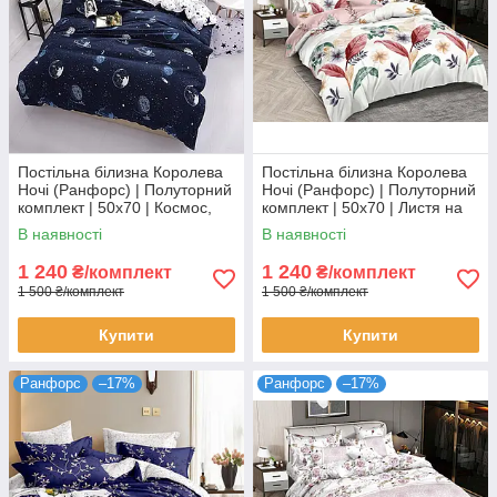
Постільна білизна Королева
Постільна білизна Королева
Ночі (Ранфорс) | Полуторний
Ночі (Ранфорс) | Полуторний
комплект | 50х70 | Космос,
комплект | 50х70 | Листя на
планети, зірки на темно-
світлому та рожевому
В наявності
В наявності
синьому
1 240
1 240
₴/комплект
₴/комплект
1 500 ₴/комплект
1 500 ₴/комплект
Купити
Купити
Ранфорс
–17%
Ранфорс
–17%