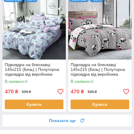
Підковдра на блискавці
Підковдра на блискавці
145х215 (Бязь) | Полуторна
145х215 (Бязь) | Полуторна
підковдра від виробника
підковдра від виробника
"Королева Ночі" | Лаванда на
"Королева Ночі" | Панди на
В наявності
В наявності
блакитному
сірому та білому
470
470
₴
₴
590 ₴
590 ₴
Купити
Купити
Показати ще