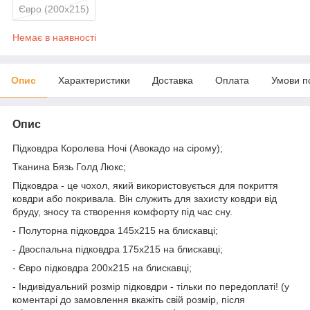
Євро (200х215)
Немає в наявності
Опис
Характеристики
Доставка
Оплата
Умови п
Опис
Підковдра Королева Ночі (Авокадо на сірому);
Тканина Бязь Голд Люкс;
Підковдра - це чохол, який використовується для покриття
ковдри або покривала. Він служить для захисту ковдри від
бруду, зносу та створення комфорту під час сну.
- Полуторна підковдра 145х215 на блискавці;
- Двоспальна підковдра 175х215 на блискавці;
- Євро підковдра 200х215 на блискавці;
- Індивідуальний розмір підковдри - тільки по передоплаті! (у
коментарі до замовлення вкажіть свій розмір, після