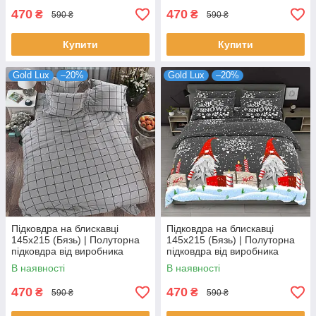
бежевому
470
470
₴
₴
590 ₴
590 ₴
Купити
Купити
Gold Lux
–20%
Gold Lux
–20%
Підковдра на блискавці
Підковдра на блискавці
145х215 (Бязь) | Полуторна
145х215 (Бязь) | Полуторна
підковдра від виробника
підковдра від виробника
"Королева Ночі" | Велика
"Королева Ночі" | Різдвяна
В наявності
В наявності
клітка на сірому
абстракція
470
470
₴
₴
590 ₴
590 ₴