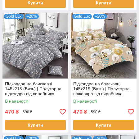
Купити
Купити
Gold Lux
–20%
Gold Lux
–20%
Підковдра на блискавці
Підковдра на блискавці
145х215 (Бязь) | Полуторна
145х215 (Бязь) | Полуторна
підковдра від виробника
підковдра від виробника
"Королева Ночі" | Квіти на
"Королева Ночі" | Метелики
В наявності
В наявності
темному
та кульбаби на бежевому
470
470
₴
₴
590 ₴
590 ₴
Купити
Купити
Gold Lux
–20%
Gold Lux
–20%