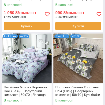
сови на сірому
В наявності
В наявності
1 050
990
₴/комплект
₴/комплект
1 450 ₴/комплект
1 250 ₴/комплект
Купити
Купити
Gold Lux
–21%
Gold Lux
–21%
Постільна білизна Королева
Постільна білизна Королева
Ночі (Бязь) | Полуторний
Ночі (Бязь) | Полуторний
комплект | 50х70 | Лаванда
комплект | 50х70 | Кульбабки
на блакитному
на сірому
В наявності
В наявності