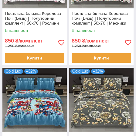
Постільна білизна Королева
Постільна білизна Королева
Ночі (Бязь) | Полуторний
Ночі (Бязь) | Полуторний
комплект | 50х70 | Рослини
комплект | 50х70 | Месники
на світлому
на сірому
В наявності
В наявності
850
850
₴/комплект
₴/комплект
1 250 ₴/комплект
1 250 ₴/комплект
Купити
Купити
Gold Lux
–32%
Gold Lux
–32%