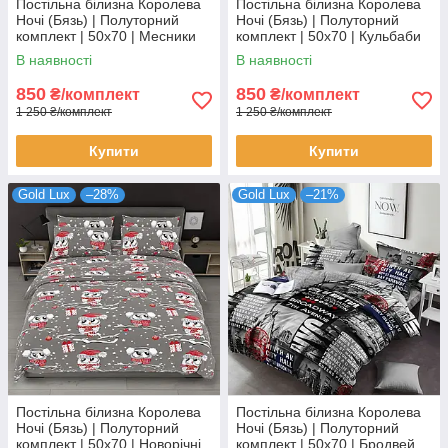
Постільна білизна Королева
Постільна білизна Королева
Ночі (Бязь) | Полуторний
Ночі (Бязь) | Полуторний
комплект | 50х70 | Месники
комплект | 50х70 | Кульбаби
на блакитному
на сірому
В наявності
В наявності
850
850
₴/комплект
₴/комплект
1 250 ₴/комплект
1 250 ₴/комплект
Купити
Купити
Gold Lux
–28%
Gold Lux
–21%
Постільна білизна Королева
Постільна білизна Королева
Ночі (Бязь) | Полуторний
Ночі (Бязь) | Полуторний
комплект | 50х70 | Новорічні
комплект | 50х70 | Бродвей