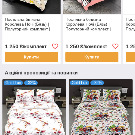
Постільна білизна
Постільна білизна
Пост
Королева Ночі (Бязь) |
Королева Ночі (Бязь) |
Коро
Полуторний комплект |
Полуторний комплект |
Полу
50х70 | Коти на бежевому
50х70 | Коти з клубками на
50х7
смугах
на с
1 250
1 250
1 2
₴/комплект
₴/комплект
Купити
Купити
Акційні пропозиції та новинки
Gold Lux
–32%
Gold Lux
–32%