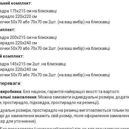
ьний комплект:
вдра 175х215 см на блискавці
ирадло 220х220 см
очки 50х70 або 70х70 см 2шт. (на ваш вибір) на блискавці
мплект:
вдра 200х215 см на блискавці
ирадло 220х240 см
очки 50х70 або 70х70 см 2шт. (на ваш вибір) на блискавці
й комплект:
вдра 145х215 см 2шт. на блискавці
ирадло 220х240 см
очки 50х70 або 70х70 см 2шт. (на ваш вибір) на блискавці
переваги:
 виробника:
Без націнок, гарантія найкращої якості та вартості.
уальні замовлення:
Можна замовити індивідуальні розміри, додат
, простирадло, підковдра, простирадло на резинці);
ідуальні розміри, простирадло на резинці виготовляються тільки п
рі до замовлення вкажіть свій розмір, після оформлення замовлен
ер для уточнення).