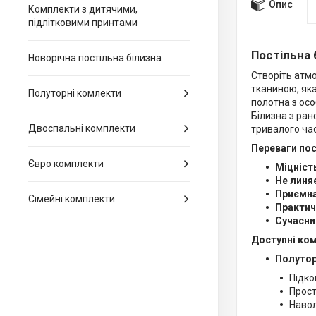
Опис
Комплекти з дитячими,
підлітковими принтами
Постільна 
Новорічна постільна білизна
Створіть атмо
тканиною, яка
Полуторні комлекти
полотна з ос
Білизна з ран
Двоспальні комплекти
тривалого час
Переваги пос
Євро комплекти
Міцність
Не линя
Приємна
Сімейні комплекти
Практич
Сучасни
Доступні ко
Полутор
Підко
Прост
Навол