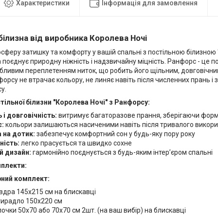
Характеристики
Інформація для замовлення
білизна від виробника Королева Ночі
сферу затишку та комфорту у вашій спальні з постільною білизною 
 поєднує природну ніжність і надзвичайну міцність. Ранфорс - це
обливим переплетенням ниток, що робить його щільним, довговічни
форсу не втрачає кольору, не линяє навіть після численних прань і
у.
тільної білизни "Королева Ночі" з Ранфорсу:
 і довговічність:
витримує багаторазове прання, зберігаючи форму,
є:
кольори залишаються насиченими навіть після тривалого викор
 на дотик:
забезпечує комфортний сон у будь-яку пору року
ність:
легко прасується та швидко сохне
й дизайн:
гармонійно поєднується з будь-яким інтер’єром спальні
мплекти:
ний комплект:
вдра 145х215 см на блискавці
ирадло 150х220 см
очки 50х70 або 70х70 см 2шт. (на ваш вибір) на блискавці