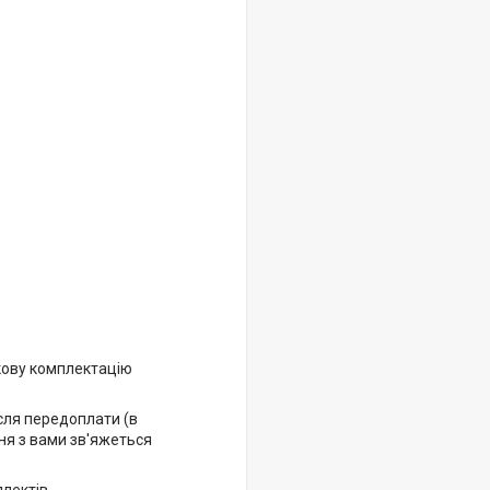
кову комплектацію
ісля передоплати (в
ня з вами зв'яжеться