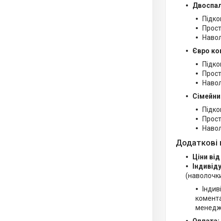
Двоспал
Підко
Прост
Навол
Євро ко
Підко
Прост
Навол
Сімейни
Підко
Прост
Навол
Додаткові 
Ціни від
Індивід
(наволочки
Індив
комента
менедж