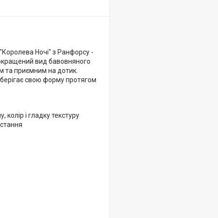
"Королева Ночі" з Ранфорсу -
 покращений вид бавовняного
м та приємним на дотик.
 зберігає свою форму протягом
 колір і гладку текстуру
истання