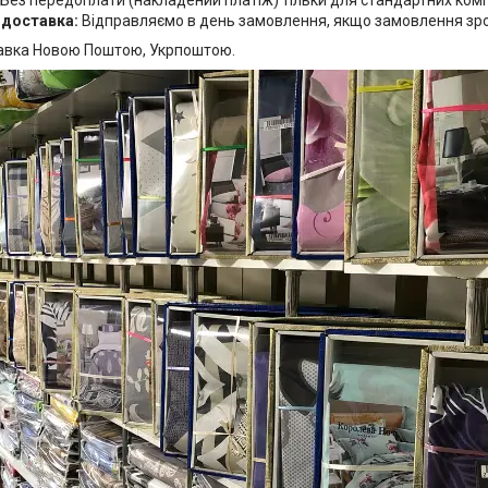
Без передоплати (накладений платіж) тільки для стандартних комп
 доставка:
Відправляємо в день замовлення, якщо замовлення зробл
авка Новою Поштою, Укрпоштою.