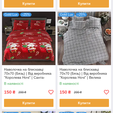
Купити
Купити
Gold Lux
–25%
Gold Lux
–25%
Наволочка на блискавці
Наволочка на блискавці
70х70 (Бязь) | Від виробника
70х70 (Бязь) | Від виробника
"Королева Ночі" | Санта-
"Королева Ночі" | Велика
Клаус з подарунками на
клітка на сірому
В наявності
В наявності
червоному
150
150
₴
₴
200 ₴
200 ₴
Купити
Купити