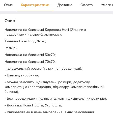
Опис
Характеристики
Доставка
Оплата
Умови 
Опис
Наволочка на блискавці Королева Ночі (Ялинки з
подарунками на сіро-блакитному);
Тканина Бязь Голд Люкс;
Розміри:
Наволочка на блискавці 50х70;
Наволочка на блискавці 70х70;
Індивідуальний розмір (тільки по передоплаті);
- Ціни від виробника;
- Можна замовити індивідуальні розміри, додаткову
комплектацію (простирадло, підковдру, комплект постільної
білизни);
- Без передоплати (післяплата, крім індивідуальних розмірів);
- Доставка Нова Пошта, Укрпошта;
- Відправляємо в день замовлення, якщо замовлення