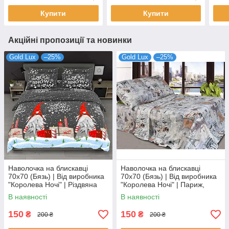
Купити
Купити
Акційні пропозиції та новинки
Gold Lux
–25%
Gold Lux
–25%
Наволочка на блискавці
Наволочка на блискавці
70х70 (Бязь) | Від виробника
70х70 (Бязь) | Від виробника
"Королева Ночі" | Різдвяна
"Королева Ночі" | Париж,
абстракція
Ейфелева вежа
В наявності
В наявності
150
150
₴
₴
200 ₴
200 ₴