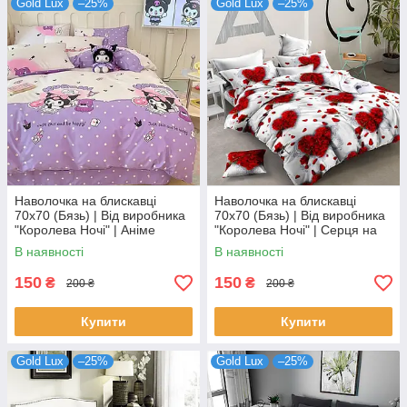
Gold Lux
–25%
Gold Lux
–25%
Наволочка на блискавці
Наволочка на блискавці
70х70 (Бязь) | Від виробника
70х70 (Бязь) | Від виробника
"Королева Ночі" | Аніме
"Королева Ночі" | Серця на
Куромі на лавандово-
білому з сірим відтінком
В наявності
В наявності
бежевому
150
150
₴
₴
200 ₴
200 ₴
Купити
Купити
Gold Lux
–25%
Gold Lux
–25%