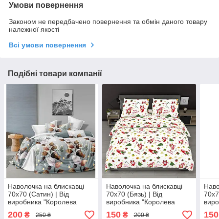
Умови повернення
Законом не передбачено повернення та обмін даного товару
належної якості
Всі умови повернення
Подібні товари компанії
Наволочка на блискавці
Наволочка на блискавці
Наво
70х70 (Сатин) | Від
70х70 (Бязь) | Від
70х7
виробника "Королева
виробника "Королева
виро
Ночі" | Листя, метелики на
Ночі" | Різдвяні гноми та
Ночі"
200
150
150
₴
₴
250 ₴
200 ₴
сіро-блакитному
ялинки на білому
сіро