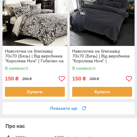
Наволочка на блискавці
Наволочка на блискавці
70х70 (Бязь) | Від виробника
70х70 (Бязь) | Від виробника
"Королева Ночі" | Гобелен на
"Королева Ночі" |
коричневому
Однотонний темно-сірий
В наявності
В наявності
150
150
₴
₴
200 ₴
200 ₴
Купити
Купити
Показати ще
Про нас