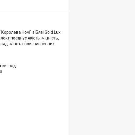
Королева Ночі" з Бязі Gold Lux
ект поєднує якість, міцність,
гляд навіть після численних
й вигляд.
тя