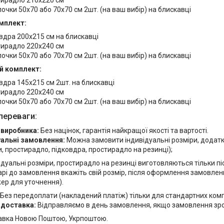
ирадло 210х220 см
очки 50х70 або 70х70 см 2шт. (на ваш вибір) на блискавці
мплект:
вдра 200х215 см на блискавці
ирадло 220х240 см
очки 50х70 або 70х70 см 2шт. (на ваш вибір) на блискавці
й комплект:
вдра 145х215 см 2шт. на блискавці
ирадло 220х240 см
очки 50х70 або 70х70 см 2шт. (на ваш вибір) на блискавці
переваги:
 виробника:
Без націнок, гарантія найкращої якості та вартості.
уальні замовлення:
Можна замовити індивідуальні розміри, додат
, простирадло, підковдра, простирадло на резинці);
ідуальні розміри, простирадло на резинці виготовляються тільки п
рі до замовлення вкажіть свій розмір, після оформлення замовлен
ер для уточнення).
Без передоплати (накладений платіж) тільки для стандартних комп
 доставка:
Відправляємо в день замовлення, якщо замовлення зробл
авка Новою Поштою, Укрпоштою.