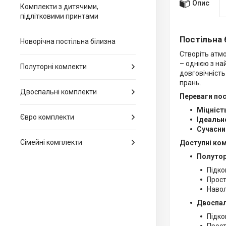
Опис
Комплекти з дитячими,
підлітковими принтами
Постільна 
Новорічна постільна білизна
Створіть атмо
– однією з на
Полуторні комлекти
довговічність
прань.
Двоспальні комплекти
Переваги пост
Міцніст
Євро комплекти
Ідеальн
Сучасни
Сімейні комплекти
Доступні ко
Полутор
Підко
Прост
Навол
Двоспал
Підко