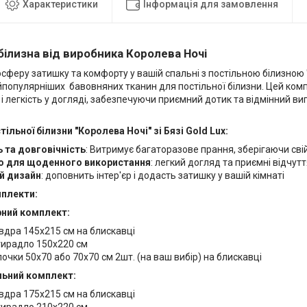
Характеристики
Інформація для замовлення
білизна від виробника Королева Ночі
сферу затишку та комфорту у вашій спальні з постільною білизною "
йпопулярніших бавовняних тканин для постільної білизни. Цей компл
 і легкість у догляді, забезпечуючи приємний дотик та відмінний ви
ільної білизни "Королева Ночі" зі Бязі Gold Lux:
ь та довговічність
: Витримує багаторазове прання, зберігаючи сві
о для щоденного використання
: легкий догляд та приємні відчут
й дизайн
: доповнить інтер'єр і додасть затишку у вашій кімнаті
мплекти:
ний комплект:
вдра 145х215 см на блискавці
ирадло 150х220 см
очки 50х70 або 70х70 см 2шт. (на ваш вибір) на блискавці
ьний комплект:
вдра 175х215 см на блискавці