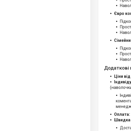
Прост
Навол
Євро ко
Підко
Прост
Навол
Сімейни
Підко
Прост
Навол
Додаткові 
Ціни від
Індивід
(наволочки
Індив
комента
менедж
Оплата:
Швидка
Дост