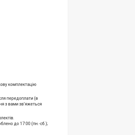
кову комплектацію
ісля передоплати (в
ня з вами зв'яжеться
лектів.
ено до 17:00 (пн.-сб.);