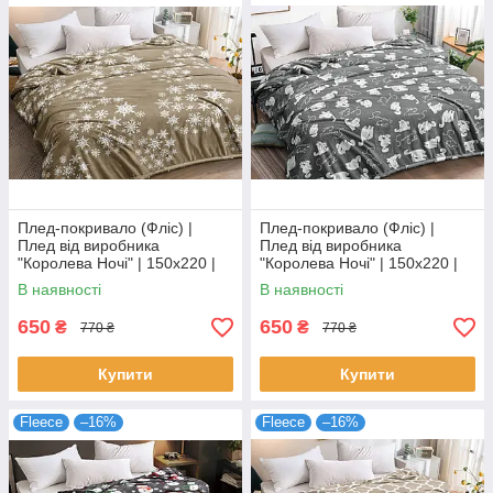
Плед-покривало (Фліс) |
Плед-покривало (Фліс) |
Плед від виробника
Плед від виробника
"Королева Ночі" | 150х220 |
"Королева Ночі" | 150х220 |
Сніжинки на бежевому
Коти на сірому
В наявності
В наявності
650
650
₴
₴
770 ₴
770 ₴
Купити
Купити
Fleece
–16%
Fleece
–16%