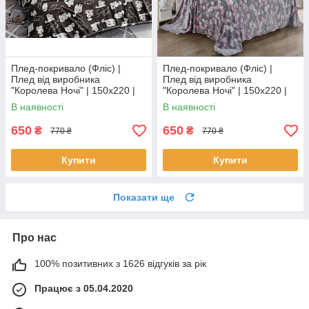
Плед-покривало (Фліс) |
Плед-покривало (Фліс) |
Плед від виробника
Плед від виробника
"Королева Ночі" | 150х220 |
"Королева Ночі" | 150х220 |
Коти на коричневому
Різнокольорові серця
В наявності
В наявності
650
650
₴
₴
770 ₴
770 ₴
Купити
Купити
Показати ще
Про нас
100% позитивних з 1626 відгуків за рік
Працює з 05.04.2020