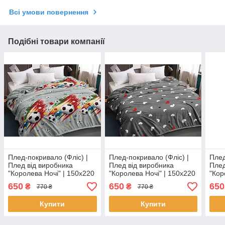
Всі умови повернення
Подібні товари компанії
Плед-покривало (Фліс) |
Плед-покривало (Фліс) |
Плед
Плед від виробника
Плед від виробника
Плед
"Королева Ночі" | 150х220
"Королева Ночі" | 150х220
"Кор
| Футбольні м'ячі на сірому
| Серця на сірому
| Ор
650
650
650
₴
₴
770 ₴
770 ₴
Купити
Купити