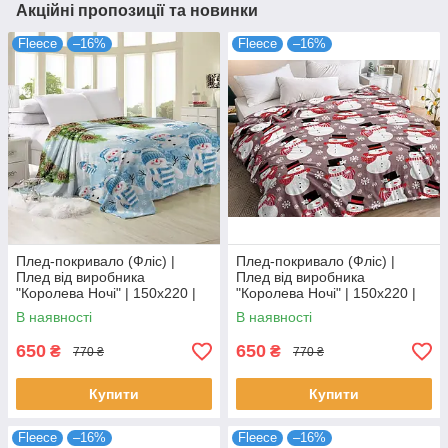
Акційні пропозиції та новинки
Fleece
–16%
Fleece
–16%
Плед-покривало (Фліс) |
Плед-покривало (Фліс) |
Плед від виробника
Плед від виробника
"Королева Ночі" | 150х220 |
"Королева Ночі" | 150х220 |
Сніговики, шишки
Сніговики, сніжинки
В наявності
В наявності
650
650
₴
₴
770 ₴
770 ₴
Купити
Купити
Fleece
–16%
Fleece
–16%