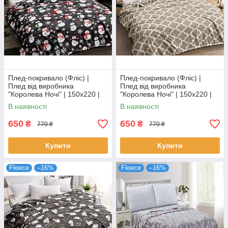
Плед-покривало (Фліс) |
Плед-покривало (Фліс) |
Плед від виробника
Плед від виробника
"Королева Ночі" | 150х220 |
"Королева Ночі" | 150х220 |
Сніговики, сніжинки на сірому
Орнамент на бежевому
В наявності
В наявності
650
650
₴
₴
770 ₴
770 ₴
Купити
Купити
Fleece
–16%
Fleece
–16%