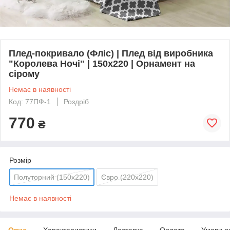
Плед-покривало (Фліс) | Плед від виробника
"Королева Ночі" | 150х220 | Орнамент на
сірому
Немає в наявності
Код: 77ПФ-1
Роздріб
770
₴
Розмір
Полуторний (150х220)
Євро (220х220)
Немає в наявності
Опис
Характеристики
Доставка
Оплата
Умови п