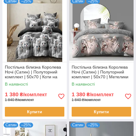
Сатин
–25%
Сатин
–25%
Постільна білизна Королева
Постільна білизна Королева
Ночі (Сатин) | Полуторний
Ночі (Сатин) | Полуторний
комплект | 50х70 | Коти на
комплект | 50х70 | Метелики
сірому
на сірому
В наявності
В наявності
1 380
1 380
₴/комплект
₴/комплект
1 840 ₴/комплект
1 840 ₴/комплект
Купити
Купити
Сатин
–25%
Сатин
–25%