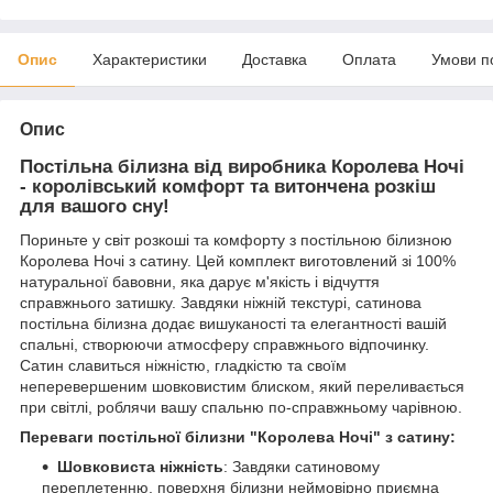
Опис
Характеристики
Доставка
Оплата
Умови п
Опис
Постільна білизна від виробника Королева Ночі
- королівський комфорт та витончена розкіш
для вашого сну!
Пориньте у світ розкоші та комфорту з постільною білизною
Королева Ночі з сатину. Цей комплект виготовлений зі 100%
натуральної бавовни, яка дарує м'якість і відчуття
справжнього затишку. Завдяки ніжній текстурі, сатинова
постільна білизна додає вишуканості та елегантності вашій
спальні, створюючи атмосферу справжнього відпочинку.
Сатин славиться ніжністю, гладкістю та своїм
неперевершеним шовковистим блиском, який переливається
при світлі, роблячи вашу спальню по-справжньому чарівною.
Переваги постільної білизни "Королева Ночі" з сатину:
Шовковиста ніжність
: Завдяки сатиновому
переплетенню, поверхня білизни неймовірно приємна