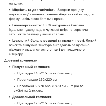
на дотик.
Міцність та довговічність
: Завдяки процесу
мерсеризації сатинова тканина зберігає свій вигляд та
форму навіть після багатьох прань.
Гіпоалергенність
: 100% натуральна бавовна
ідеально підходить для чутливої шкіри, створюючи
затишок та безпеку у вашій спальні.
Ідеальний баланс розкоші та практичності
: Легкий
блиск та вишукана текстура виглядають бездоганно,
підходячи як для сучасного, так і для класичного
інтер’єру.
Доступні комплекти:
Полуторний комплект:
Підковдра 145х215 см на блискавці
Простирадло 150х220 см
Наволочки 50х70 або 70х70 см 2шт. (на ваш
вибір) на блискавці
Двоспальний комплект:
Підковдра 175х215 см на блискавці