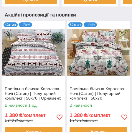
Акційні пропозиції та новинки
Сатин
–25%
Сатин
–25%
Постільна білизна Королева
Постільна білизна Королева
Ночі (Сатин) | Полуторний
Ночі (Сатин) | Полуторний
комплект | 50х70 | Орнамент,
комплект | 50х70 |
Олені, Сніжинки
Різнокольорова абстракція,
В наявності 1 од.
В наявності
Ейфелева вежа
1 380
1 380
₴/комплект
₴/комплект
1 840 ₴/комплект
1 840 ₴/комплект
Купити
Купити