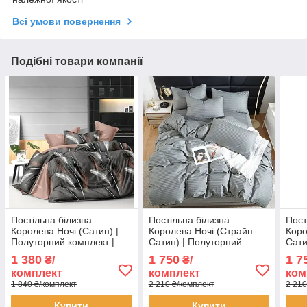
Всі умови повернення
Подібні товари компанії
Постільна білизна
Постільна білизна
Пост
Королева Ночі (Сатин) |
Королева Ночі (Страйп
Коро
Полуторний комплект |
Сатин) | Полуторний
Сати
50х70 | Пір'я на темно-
комплект | 50х70 | Сірий
комп
1 380
1 750
1 7
₴/
₴/
сірому
страйп сатин
Зеле
комплект
комплект
ком
1 840 ₴/комплект
2 210 ₴/комплект
2 210
Купити
Купити