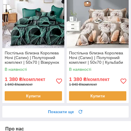
Постільна білизна Королева
Постільна білизна Королева
Ночі (Сатин) | Полуторний
Ночі (Сатин) | Полуторний
комплект | 50х70 | Візерунок
комплект | 50х70 | Кульбаби
на темному та бірюзовому
на бежевому
В наявності
В наявності
1 380
1 380
₴/комплект
₴/комплект
1 840 ₴/комплект
1 840 ₴/комплект
Купити
Купити
Показати ще
Про нас