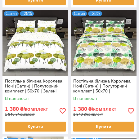
Сатин
–25%
Сатин
–25%
Постільна білизна Королева
Постільна білизна Королева
Ночі (Сатин) | Полуторний
Ночі (Сатин) | Полуторний
комплект | 50х70 | Зелені
комплект | 50х70 |
дерева на білому
Різнокольорова абстракція на
В наявності
В наявності
світлому
1 380
1 380
₴/комплект
₴/комплект
1 840 ₴/комплект
1 840 ₴/комплект
Купити
Купити