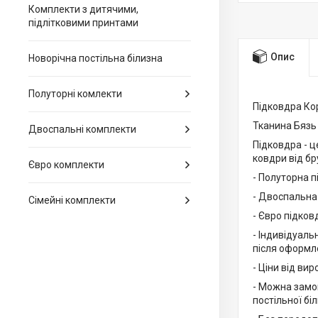
Комплекти з дитячими,
підлітковими принтами
Опис
Новорічна постільна білизна
Полуторні комлекти
Підковдра Кор
Тканина Бязь
Двоспальні комплекти
Підковдра - ц
ковдри від бр
Євро комплекти
- Полуторна п
- Двоспальна 
Сімейні комплекти
- Євро підков
- Індивідуаль
після оформл
- Ціни від вир
- Можна замо
постільної бі