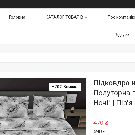
Головна
КАТАЛОГ ТОВАРІВ
Про компані
Відгуки
Підковдра н
–20%
Полуторна п
Ночі" | Пір'я
470 ₴
590 ₴