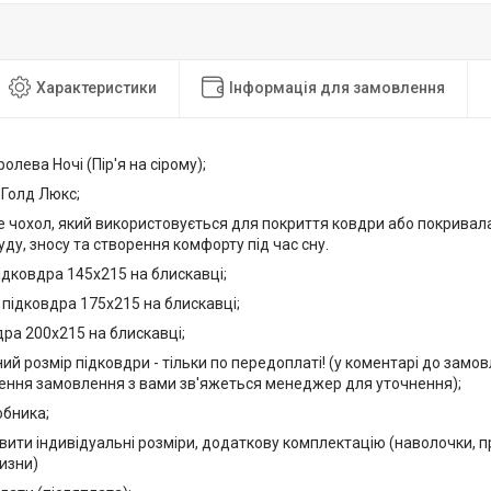
Характеристики
Інформація для замовлення
олева Ночі (Пір'я на сірому);
 Голд Люкс;
е чохол, який використовується для покриття ковдри або покривала
уду, зносу та створення комфорту під час сну.
ідковдра 145х215 на блискавці;
підковдра 175х215 на блискавці;
дра 200х215 на блискавці;
ний розмір підковдри - тільки по передоплаті! (у коментарі до замов
ення замовлення з вами зв'яжеться менеджер для уточнення);
обника;
вити індивідуальні розміри, додаткову комплектацію (наволочки, 
лизни)