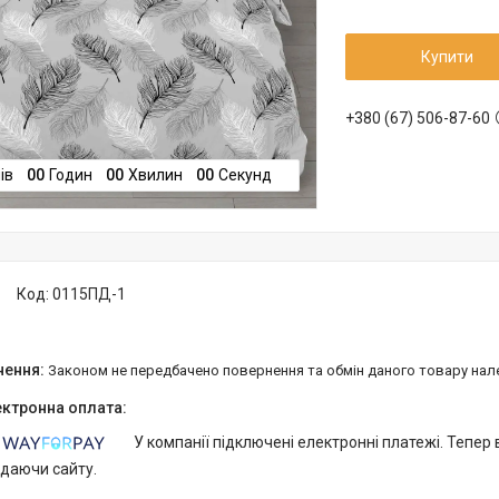
Купити
+380 (67) 506-87-60
ів
0
0
Годин
0
0
Хвилин
0
0
Секунд
Код:
0115ПД-1
Законом не передбачено повернення та обмін даного товару нал
У компанії підключені електронні платежі. Тепер
идаючи сайту.