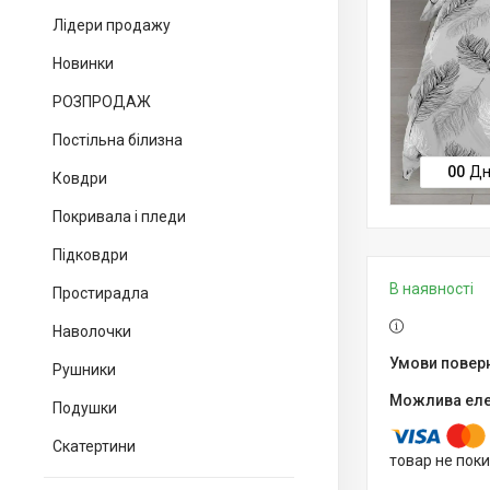
Лідери продажу
Новинки
РОЗПРОДАЖ
Постільна білизна
0
0
Дн
Ковдри
Покривала і пледи
Підковдри
В наявності
Простирадла
Наволочки
Рушники
Подушки
Скатертини
товар не пок