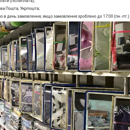
лати (післяплата);
ова Пошта, Укрпошта;
о в день замовлення, якщо замовлення зроблено до 17:00 (пн.-пт.).