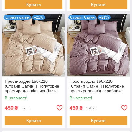
Купити
Купити
Страйп сатин
–21%
Страйп Сатин
–21%
Простирадло 150х220
Простирадло 150х220
(Страйп Сатин) | Полуторне
(Страйп Сатин) | Полуторне
простирадло від виробника
простирадло від виробника
"Королева Ночі" | Бежевий
"Королева Ночі" | Коричнево-
В наявності
В наявності
страйп сатин
фіолетовий страйп сатин
450
450
₴
₴
570 ₴
570 ₴
Купити
Купити