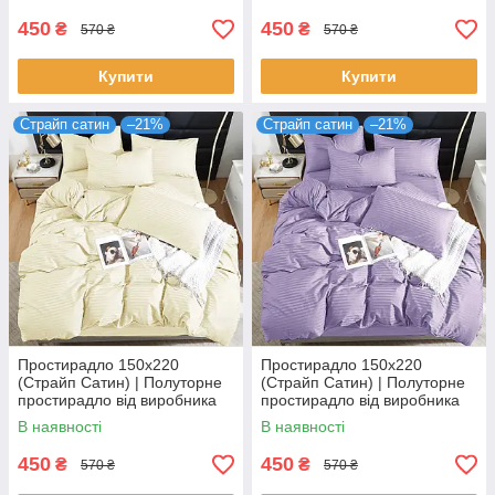
страйп сатин
страйп сатин
450
450
₴
₴
570 ₴
570 ₴
Купити
Купити
Страйп сатин
–21%
Страйп сатин
–21%
Простирадло 150х220
Простирадло 150х220
(Страйп Сатин) | Полуторне
(Страйп Сатин) | Полуторне
простирадло від виробника
простирадло від виробника
"Королева Ночі" | Молочний
"Королева Ночі" | Бузковий
В наявності
В наявності
страйп сатин
страйп сатин
450
450
₴
₴
570 ₴
570 ₴