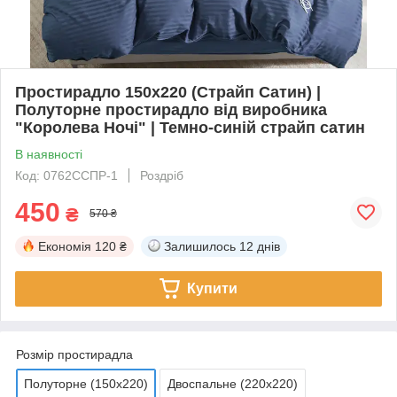
Простирадло 150х220 (Страйп Сатин) |
Полуторне простирадло від виробника
"Королева Ночі" | Темно-синій страйп сатин
В наявності
Код: 0762ССПР-1
Роздріб
450
₴
570 ₴
Економія
120 ₴
Залишилось
12 днів
Купити
Розмір простирадла
Полуторне (150х220)
Двоспальне (220х220)