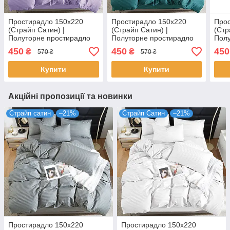
Простирадло 150х220
Простирадло 150х220
Прос
(Страйп Сатин) |
(Страйп Сатин) |
(Стр
Полуторне простирадло
Полуторне простирадло
Полу
від виробника "Королева
від виробника "Королева
від 
450
450
450
₴
₴
570 ₴
570 ₴
Ночі" | Бузковий страйп
Ночі" | Бірюзовий страйп
Ночі
сатин
сатин
Купити
Купити
Акційні пропозиції та новинки
Страйп сатин
–21%
Страйп Сатин
–21%
Простирадло 150х220
Простирадло 150х220