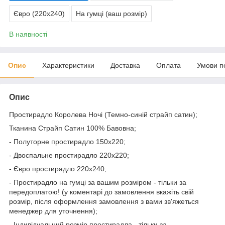
Євро (220х240)
На гумці (ваш розмір)
В наявності
Опис
Характеристики
Доставка
Оплата
Умови п
Опис
Простирадло Королева Ночі (Темно-синій страйп сатин);
Тканина Страйп Сатин 100% Бавовна;
- Полуторне простирадло 150х220;
- Двоспальне простирадло 220х220;
- Євро простирадло 220х240;
- Простирадло на гумці за вашим розміром - тільки за
передоплатою! (у коментарі до замовлення вкажіть свій
розмір, після оформлення замовлення з вами зв'яжеться
менеджер для уточнення);
- Індивідуальний розмір простирадла - тільки за