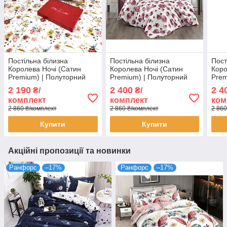
Постільна білизна
Постільна білизна
Пост
Королева Ночі (Сатин
Королева Ночі (Сатин
Коро
Premium) | Полуторний
Premium) | Полуторний
Prem
комплект | 50х70 | Квіти на
комплект | 50х70 | Квіти на
комп
2 190
2 400
2 4
₴/
₴/
білому та бежевому
світлому та бордовому
блак
комплект
комплект
ком
пер
2 860 ₴/комплект
2 860 ₴/комплект
2 860
Купити
Купити
Акційні пропозиції та новинки
Ранфорс
–17%
Ранфорс
–17%