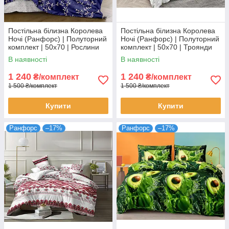
Постільна білизна Королева
Постільна білизна Королева
Ночі (Ранфорс) | Полуторний
Ночі (Ранфорс) | Полуторний
комплект | 50х70 | Рослини
комплект | 50х70 | Троянди
на синьому
та орнамент на білому
В наявності
В наявності
1 240
1 240
₴/комплект
₴/комплект
1 500 ₴/комплект
1 500 ₴/комплект
Купити
Купити
Ранфорс
–17%
Ранфорс
–17%