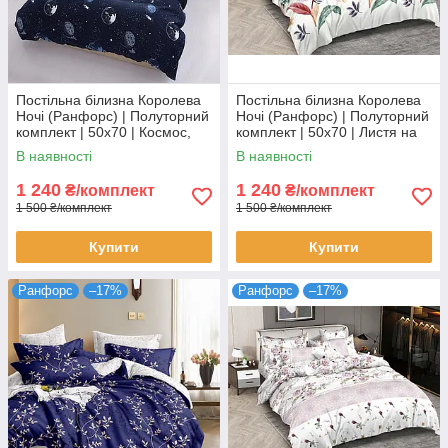
Постільна білизна Королева
Постільна білизна Королева
Ночі (Ранфорс) | Полуторний
Ночі (Ранфорс) | Полуторний
комплект | 50х70 | Космос,
комплект | 50х70 | Листя на
планети, зірки на темно-
світлому та рожевому
В наявності
В наявності
синьому
1 240
1 240
₴/комплект
₴/комплект
1 500 ₴/комплект
1 500 ₴/комплект
Купити
Купити
Ранфорс
–17%
Ранфорс
–17%