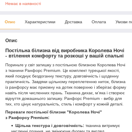
Немає в наявності
Опис
Характеристики
Доставка
Оплата
Умови п
Опис
Постільна білизна від виробника Королева Ночі
- втілення комфорту та розкоші у вашій спальні
Пориньте у світ затишку з постільною білизною Королева Ночі
з тканини Ранфорс Premium. Це комплект турецької якості,
який поєднує бездоганну текстуру, довговічність і щоденну
практичність. Завдяки щільному переплетенню ниток, білизна
із ранфорсу має приємну на дотик поверхню і зберігає форму
навіть після численних прань. Тканина дихає, м’яка і створює
відчуття домашнього затишку. Ранфорс Premium - вибір для
тих, хто цінує натуральність, стиль і комфорт у кожній деталі.
Переваги постільної білизни "Королева Ночі"
з
Ранфорсу Premium
:
Щільна текстура і довговічність:
тканина витримує
численні прання, не змінюючи форму та вигляд