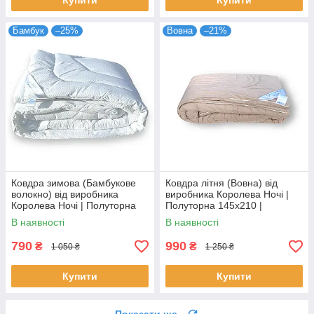
Купити
Купити
Бамбук
–25%
Вовна
–21%
Ковдра зимова (Бамбукове
Ковдра літня (Вовна) від
волокно) від виробника
виробника Королева Ночі |
Королева Ночі | Полуторна
Полуторна 145х210 |
145х210 | Однотонний білий
Однотонний бежевий
В наявності
В наявності
790
990
₴
₴
1 050 ₴
1 250 ₴
Купити
Купити