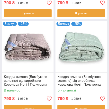
790
790
₴
₴
1 050 ₴
1 050 ₴
Купити
Купити
Бамбук
–25%
Бамбук
–25%
Ковдра зимова (Бамбукове
Ковдра зимова (Бамбукове
волокно) від виробника
волокно) від виробника
Королева Ночі | Полуторна
Королева Ночі | Полуторна
145х210 | Однотонний світло-
145х210 | Однотонний
В наявності
В наявності
коричневий
м'ятний
790
790
₴
₴
1 050 ₴
1 050 ₴