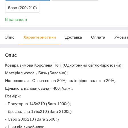
Євро (200х210)
В наявності
Опис
Характеристики
Доставка
Оплата
Умови 
Опис
Ковдра зимова Королева Ночі (Однотонний світло-бірюзовий);
Матеріал чохла - Бязь (Бавовна);
Наповнювач - Овеча вовна 80%, поліефірне волокно 20%;
Щільність наповнювача - 400г./кв.м.;
Розміри:
- Полуторна 145х210 (Вага 1900г.);
- Двоспальна 175х210 (Вага 2100г.)
- Євро 200х210 (Вага 2500г.)
- Ціни від виробника;