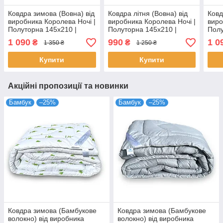
Ковдра зимова (Вовна) від
Ковдра літня (Вовна) від
Ковд
виробника Королева Ночі |
виробника Королева Ночі |
виро
Полуторна 145х210 |
Полуторна 145х210 |
Полу
Однотонний бежевий та
Однотонний бежевий
Одно
1 090
990
1 0
₴
₴
1 350 ₴
1 250 ₴
сірий
Купити
Купити
Акційні пропозиції та новинки
Бамбук
–25%
Бамбук
–25%
Ковдра зимова (Бамбукове
Ковдра зимова (Бамбукове
волокно) від виробника
волокно) від виробника