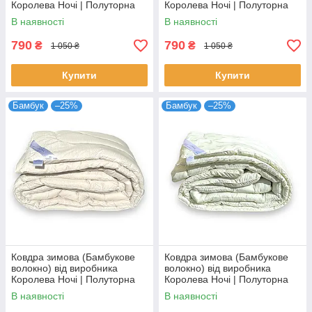
Королева Ночі | Полуторна
Королева Ночі | Полуторна
145х210 | Бамбук на білому
145х210 | Однотонний світло-
В наявності
В наявності
сірий
790
790
₴
₴
1 050 ₴
1 050 ₴
Купити
Купити
Бамбук
–25%
Бамбук
–25%
Ковдра зимова (Бамбукове
Ковдра зимова (Бамбукове
волокно) від виробника
волокно) від виробника
Королева Ночі | Полуторна
Королева Ночі | Полуторна
145х210 | Однотонний світло-
145х210 | Пір'я на
В наявності
В наявності
бежевий
молочному