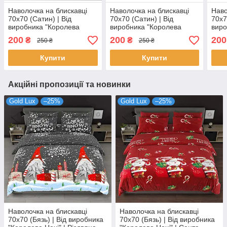
Наволочка на блискавці
Наволочка на блискавці
Наво
70х70 (Сатин) | Від
70х70 (Сатин) | Від
70х7
виробника "Королева
виробника "Королева
виро
Ночі" | Метелики на сірому
Ночі" | Новорічний
Ночі
200
200
200
₴
₴
250 ₴
250 ₴
орнамент, сніжинки, олені
абст
веж
Купити
Купити
Акційні пропозиції та новинки
Gold Lux
–25%
Gold Lux
–25%
Наволочка на блискавці
Наволочка на блискавці
70х70 (Бязь) | Від виробника
70х70 (Бязь) | Від виробника