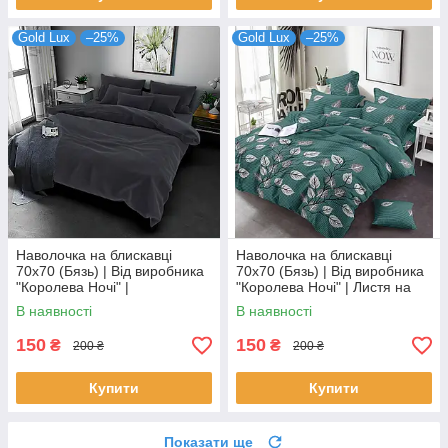
Gold Lux
–25%
Gold Lux
–25%
Наволочка на блискавці
Наволочка на блискавці
70х70 (Бязь) | Від виробника
70х70 (Бязь) | Від виробника
"Королева Ночі" |
"Королева Ночі" | Листя на
Однотонний темно-сірий
бірюзовому
В наявності
В наявності
150
150
₴
₴
200 ₴
200 ₴
Купити
Купити
Показати ще