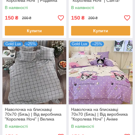
"Королева Ночі" | Різдвяна
"Королева Ночі" | Санта-
абстракція
Клаус з подарунками на
В наявності
В наявності
червоному
150
150
₴
₴
200 ₴
200 ₴
Купити
Купити
Gold Lux
–25%
Gold Lux
–25%
Наволочка на блискавці
Наволочка на блискавці
70х70 (Бязь) | Від виробника
70х70 (Бязь) | Від виробника
"Королева Ночі" | Велика
"Королева Ночі" | Аніме
клітка на сірому
Куромі на лавандово-
В наявності
В наявності
бежевому