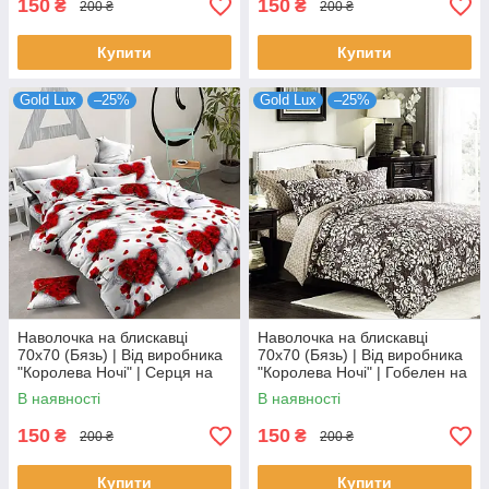
150
150
₴
₴
200 ₴
200 ₴
Купити
Купити
Gold Lux
–25%
Gold Lux
–25%
Наволочка на блискавці
Наволочка на блискавці
70х70 (Бязь) | Від виробника
70х70 (Бязь) | Від виробника
"Королева Ночі" | Серця на
"Королева Ночі" | Гобелен на
білому з сірим відтінком
коричневому
В наявності
В наявності
150
150
₴
₴
200 ₴
200 ₴
Купити
Купити