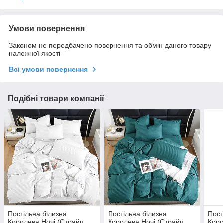
Умови повернення
Законом не передбачено повернення та обмін даного товару
належної якості
Всі умови повернення
Подібні товари компанії
Постільна білизна
Постільна білизна
Пост
Королева Ночі (Страйп
Королева Ночі (Страйп
Коро