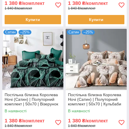
1 380
1 380
₴/комплект
₴/комплект
1 840 ₴/комплект
1 840 ₴/комплект
Купити
Купити
Сатин
–25%
Сатин
–25%
Постільна білизна Королева
Постільна білизна Королева
Ночі (Сатин) | Полуторний
Ночі (Сатин) | Полуторний
комплект | 50х70 | Візерунок
комплект | 50х70 | Кульбаби
на темному та бірюзовому
на бежевому
В наявності
В наявності
1 380
1 380
₴/комплект
₴/комплект
1 840 ₴/комплект
1 840 ₴/комплект