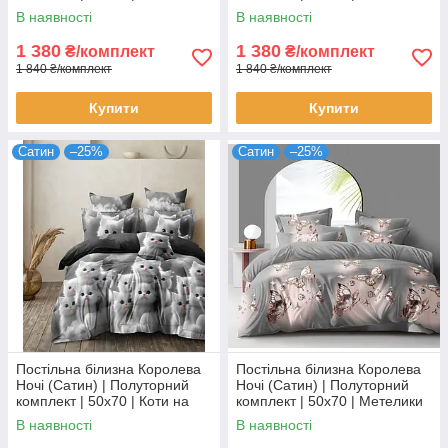
Різнокольорова абстракція,
Різнокольорова абстракція на
В наявності
В наявності
Ейфелева вежа
світлому
1 380
1 380
₴/комплект
₴/комплект
1 840 ₴/комплект
1 840 ₴/комплект
Купити
Купити
Сатин
–25%
Сатин
–25%
Постільна білизна Королева
Постільна білизна Королева
Ночі (Сатин) | Полуторний
Ночі (Сатин) | Полуторний
комплект | 50х70 | Коти на
комплект | 50х70 | Метелики
сірому
на сірому
В наявності
В наявності