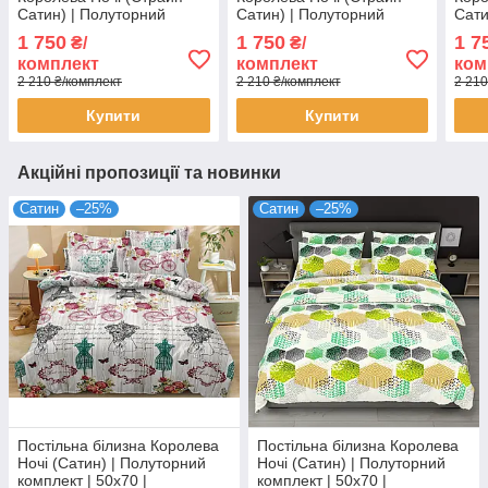
Сатин) | Полуторний
Сатин) | Полуторний
Сати
комплект | 50х70 | Білий
комплект | 50х70 |
комп
1 750
1 750
1 7
₴/
₴/
страйп сатин
Бірюзовий страйп сатин
стра
комплект
комплект
ком
2 210 ₴/комплект
2 210 ₴/комплект
2 210
Купити
Купити
Акційні пропозиції та новинки
Сатин
–25%
Сатин
–25%
Постільна білизна Королева
Постільна білизна Королева
Ночі (Сатин) | Полуторний
Ночі (Сатин) | Полуторний
комплект | 50х70 |
комплект | 50х70 |