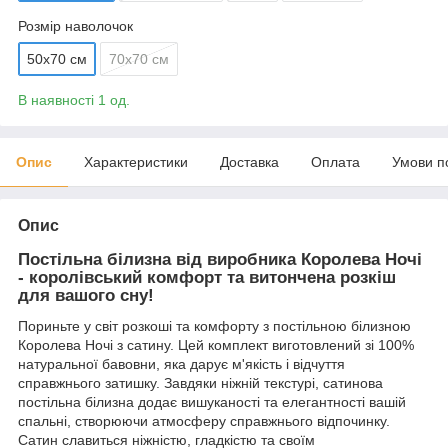
Розмір наволочок
50х70 см
70х70 см
В наявності 1 од.
Опис
Характеристики
Доставка
Оплата
Умови п
Опис
Постільна білизна від виробника Королева Ночі
- королівський комфорт та витончена розкіш
для вашого сну!
Пориньте у світ розкоші та комфорту з постільною білизною
Королева Ночі з сатину. Цей комплект виготовлений зі 100%
натуральної бавовни, яка дарує м'якість і відчуття
справжнього затишку. Завдяки ніжній текстурі, сатинова
постільна білизна додає вишуканості та елегантності вашій
спальні, створюючи атмосферу справжнього відпочинку.
Сатин славиться ніжністю, гладкістю та своїм