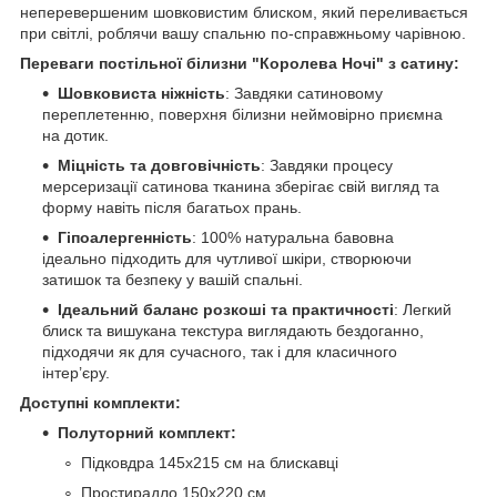
неперевершеним шовковистим блиском, який переливається
при світлі, роблячи вашу спальню по-справжньому чарівною.
Переваги постільної білизни "Королева Ночі" з сатину:
Шовковиста ніжність
: Завдяки сатиновому
переплетенню, поверхня білизни неймовірно приємна
на дотик.
Міцність та довговічність
: Завдяки процесу
мерсеризації сатинова тканина зберігає свій вигляд та
форму навіть після багатьох прань.
Гіпоалергенність
: 100% натуральна бавовна
ідеально підходить для чутливої шкіри, створюючи
затишок та безпеку у вашій спальні.
Ідеальний баланс розкоші та практичності
: Легкий
блиск та вишукана текстура виглядають бездоганно,
підходячи як для сучасного, так і для класичного
інтер’єру.
Доступні комплекти:
Полуторний комплект:
Підковдра 145х215 см на блискавці
Простирадло 150х220 см