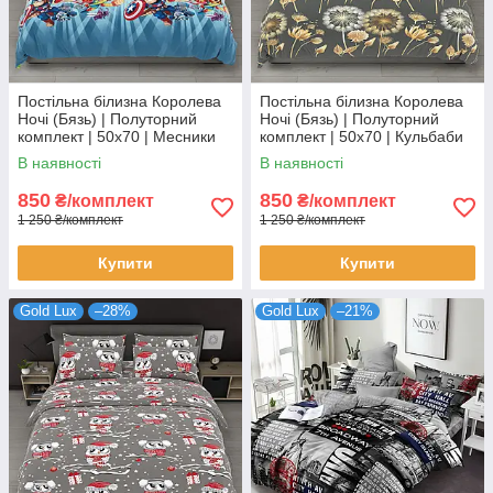
Постільна білизна Королева
Постільна білизна Королева
Ночі (Бязь) | Полуторний
Ночі (Бязь) | Полуторний
комплект | 50х70 | Месники
комплект | 50х70 | Кульбаби
на блакитному
на сірому
В наявності
В наявності
850
850
₴/комплект
₴/комплект
1 250 ₴/комплект
1 250 ₴/комплект
Купити
Купити
Gold Lux
–28%
Gold Lux
–21%