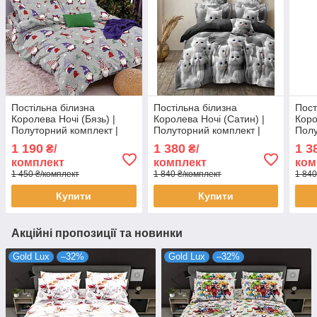
Постільна білизна
Постільна білизна
Пост
Королева Ночі (Бязь) |
Королева Ночі (Сатин) |
Коро
Полуторний комплект |
Полуторний комплект |
Полу
50х70 | Новорічні гноми на
50х70 | Коти на сірому
50х7
1 190
1 380
1 3
₴/
₴/
сірому
сіро
комплект
комплект
ком
1 450 ₴/комплект
1 840 ₴/комплект
1 840
Купити
Купити
Акційні пропозиції та новинки
Gold Lux
–32%
Gold Lux
–32%