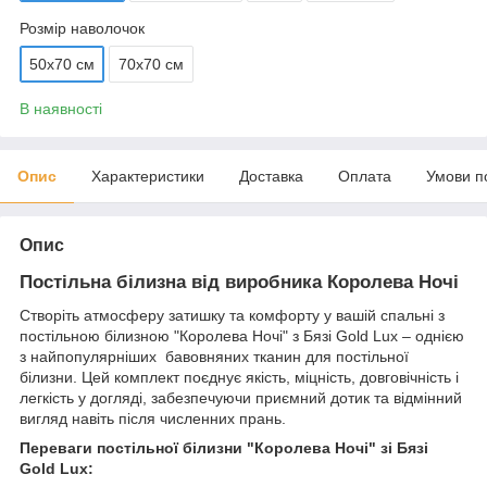
Розмір наволочок
50х70 см
70х70 см
В наявності
Опис
Характеристики
Доставка
Оплата
Умови п
Опис
Постільна білизна від виробника Королева Ночі
Створіть атмосферу затишку та комфорту у вашій спальні з
постільною білизною "Королева Ночі" з Бязі Gold Lux – однією
з найпопулярніших бавовняних тканин для постільної
білизни. Цей комплект поєднує якість, міцність, довговічність і
легкість у догляді, забезпечуючи приємний дотик та відмінний
вигляд навіть після численних прань.
Переваги постільної білизни "Королева Ночі" зі Бязі
Gold Lux: