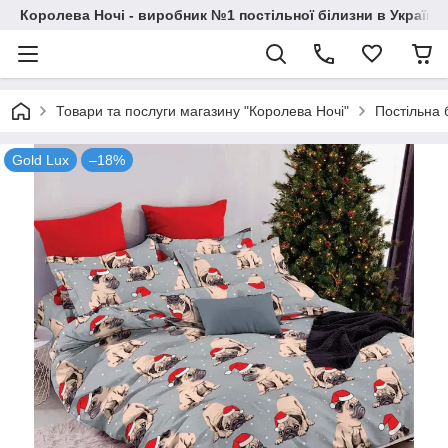
Королева Ночі - виробник №1 постільної білизни в Україні
Товари та послуги магазину "Королева Ночі"
Постільна 
Gold Lux
–18%