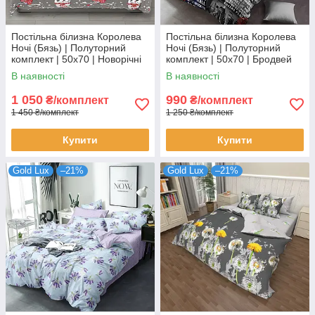
Постільна білизна Королева
Постільна білизна Королева
Ночі (Бязь) | Полуторний
Ночі (Бязь) | Полуторний
комплект | 50х70 | Новорічні
комплект | 50х70 | Бродвей
сови на сірому
В наявності
В наявності
1 050
990
₴/комплект
₴/комплект
1 450 ₴/комплект
1 250 ₴/комплект
Купити
Купити
Gold Lux
–21%
Gold Lux
–21%