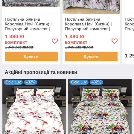
Постільна білизна
Постільна білизна
Пост
Королева Ночі (Сатин) |
Королева Ночі (Сатин) |
Коро
Полуторний комплект |
Полуторний комплект |
Полу
50х70 | Орнамент, Олені,
50х70 | Квіти на світло-
50х7
1 380
1 380
₴/
₴/
Сніжинки
сірому
бірю
комплект
комплект
1 840 ₴/комплект
1 840 ₴/комплект
1 2
Купити
Купити
Акційні пропозиції та новинки
Gold Lux
–32%
Gold Lux
–32%