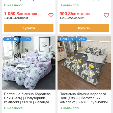
сови на сірому
В наявності
В наявності
1 050
990
₴/комплект
₴/комплект
1 450 ₴/комплект
1 250 ₴/комплект
Купити
Купити
Gold Lux
–21%
Gold Lux
–21%
Постільна білизна Королева
Постільна білизна Королева
Ночі (Бязь) | Полуторний
Ночі (Бязь) | Полуторний
комплект | 50х70 | Лаванда
комплект | 50х70 | Кульбабки
на блакитному
на сірому
В наявності
В наявності