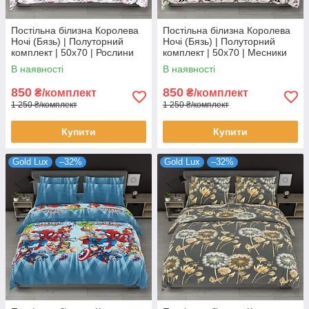
Постільна білизна Королева
Постільна білизна Королева
Ночі (Бязь) | Полуторний
Ночі (Бязь) | Полуторний
комплект | 50х70 | Рослини
комплект | 50х70 | Месники
на світлому
на сірому
В наявності
В наявності
850
850
₴/комплект
₴/комплект
1 250 ₴/комплект
1 250 ₴/комплект
Купити
Купити
Gold Lux
–32%
Gold Lux
–32%