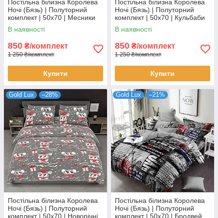
Постільна білизна Королева
Постільна білизна Королева
Ночі (Бязь) | Полуторний
Ночі (Бязь) | Полуторний
комплект | 50х70 | Месники
комплект | 50х70 | Кульбаби
на блакитному
на сірому
В наявності
В наявності
850
850
₴/комплект
₴/комплект
1 250 ₴/комплект
1 250 ₴/комплект
Купити
Купити
Gold Lux
–28%
Gold Lux
–21%
Постільна білизна Королева
Постільна білизна Королева
Ночі (Бязь) | Полуторний
Ночі (Бязь) | Полуторний
комплект | 50х70 | Новорічні
комплект | 50х70 | Бродвей