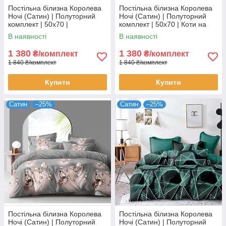
Постільна білизна Королева
Постільна білизна Королева
Ночі (Сатин) | Полуторний
Ночі (Сатин) | Полуторний
комплект | 50х70 |
комплект | 50х70 | Коти на
Різнокольорова абстракція на
сірому
В наявності
В наявності
світлому
1 380
1 380
₴/комплект
₴/комплект
1 840 ₴/комплект
1 840 ₴/комплект
Купити
Купити
Сатин
–25%
Сатин
–25%
Постільна білизна Королева
Постільна білизна Королева
Ночі (Сатин) | Полуторний
Ночі (Сатин) | Полуторний