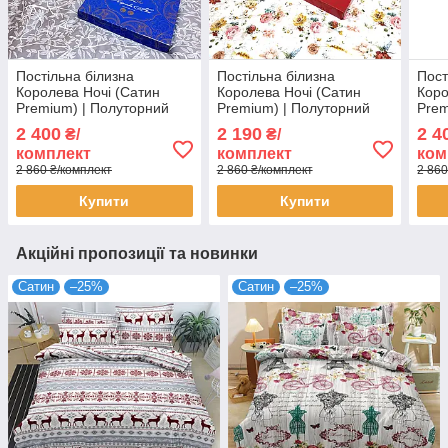
Постільна білизна
Постільна білизна
Пост
Королева Ночі (Сатин
Королева Ночі (Сатин
Коро
Premium) | Полуторний
Premium) | Полуторний
Prem
комплект | 50х70 |
комплект | 50х70 | Квіти на
комп
2 400
2 190
2 4
₴/
₴/
Рослини на сірому та
білому та бежевому
Магн
комплект
комплект
ком
бежевому
беж
2 860 ₴/комплект
2 860 ₴/комплект
2 860
Купити
Купити
Акційні пропозиції та новинки
Сатин
–25%
Сатин
–25%