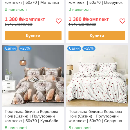
комплект | 50х70 | Метелики
комплект | 50х70 | Візерунок
на сірому
на темному та бірюзовому
В наявності
В наявності
1 380
1 380
₴/комплект
₴/комплект
1 840 ₴/комплект
1 840 ₴/комплект
Купити
Купити
Сатин
–25%
Сатин
–25%
Постільна білизна Королева
Постільна білизна Королева
Ночі (Сатин) | Полуторний
Ночі (Сатин) | Полуторний
комплект | 50х70 | Кульбаби
комплект | 50х70 | Серця на
на бежевому
білому
В наявності
В наявності