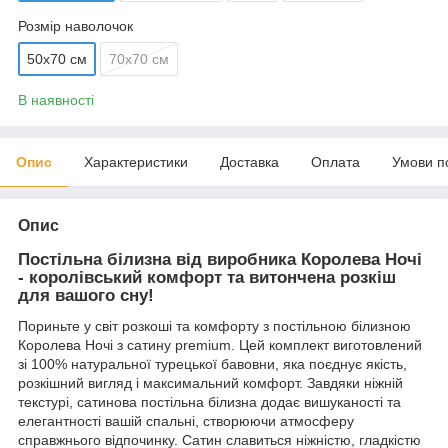
Розмір наволочок
50х70 см
70х70 см
В наявності
Опис
Характеристики
Доставка
Оплата
Умови п
Опис
Постільна білизна від виробника Королева Ночі
- королівський комфорт та витончена розкіш
для вашого сну!
Пориньте у світ розкоші та комфорту з постільною білизною
Королева Ночі з сатину premium. Цей комплект виготовлений
зі 100% натуральної турецької бавовни, яка поєднує якість,
розкішний вигляд і максимальний комфорт. Завдяки ніжній
текстурі, сатинова постільна білизна додає вишуканості та
елегантності вашій спальні, створюючи атмосферу
справжнього відпочинку. Сатин славиться ніжністю, гладкістю