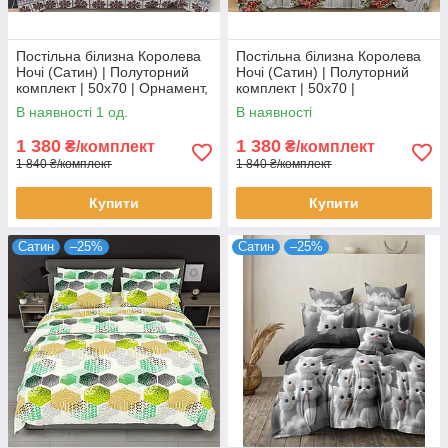
Постільна білизна Королева
Постільна білизна Королева
Ночі (Сатин) | Полуторний
Ночі (Сатин) | Полуторний
комплект | 50х70 | Орнамент,
комплект | 50х70 |
Олені, Сніжинки
Різнокольорова абстракція,
В наявності 1 од.
В наявності
Ейфелева вежа
1 380
1 380
₴/комплект
₴/комплект
1 840 ₴/комплект
1 840 ₴/комплект
Купити
Купити
Сатин
–25%
Сатин
–25%