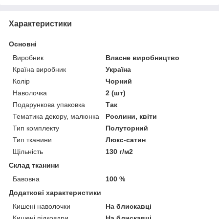
Характеристики
Основні
Виробник
Власне виробництво
Країна виробник
Україна
Колір
Чорний
Наволочка
2 (шт)
Подарункова упаковка
Так
Тематика декору, малюнка
Рослини, квіти
Тип комплекту
Полуторний
Тип тканини
Люкс-сатин
Щільність
130 г/м2
Склад тканини
Бавовна
100 %
Додаткові характеристики
Кишені наволочки
На блискавці
Кишені підковдри
На блискавці