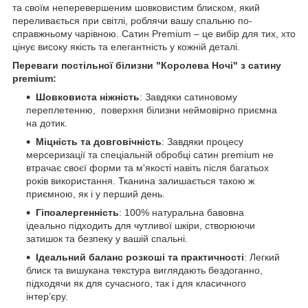
та своїм неперевершеним шовковистим блиском, який
переливається при світлі, роблячи вашу спальню по-
справжньому чарівною. Сатин Premium – це вибір для тих, хто
цінує високу якість та елегантність у кожній деталі.
Переваги постільної білизни "Королева Ночі" з сатину
premium:
Шовковиста ніжність
: Завдяки сатиновому
переплетенню, поверхня білизни неймовірно приємна
на дотик.
Міцність та довговічність
: Завдяки процесу
мерсеризації та спеціальній обробці cатин premium не
втрачає своєї форми та м'якості навіть після багатьох
років використання. Тканина залишається такою ж
приємною, як і у перший день.
Гіпоалергенність
: 100% натуральна бавовна
ідеально підходить для чутливої шкіри, створюючи
затишок та безпеку у вашій спальні.
Ідеальний баланс розкоші та практичності
: Легкий
блиск та вишукана текстура виглядають бездоганно,
підходячи як для сучасного, так і для класичного
інтер’єру.