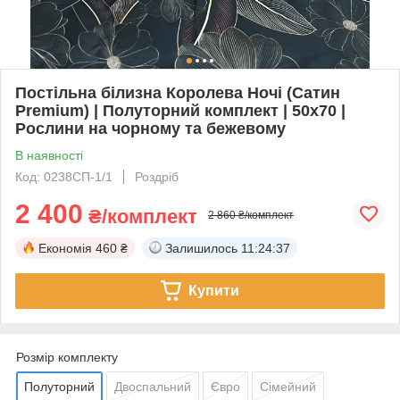
Постільна білизна Королева Ночі (Сатин
Premium) | Полуторний комплект | 50х70 |
Рослини на чорному та бежевому
В наявності
Код: 0238СП-1/1
Роздріб
2 400
₴/комплект
2 860 ₴/комплект
Економія
460 ₴
Залишилось
11:24:37
Купити
Розмір комплекту
Полуторний
Двоспальний
Євро
Сімейний