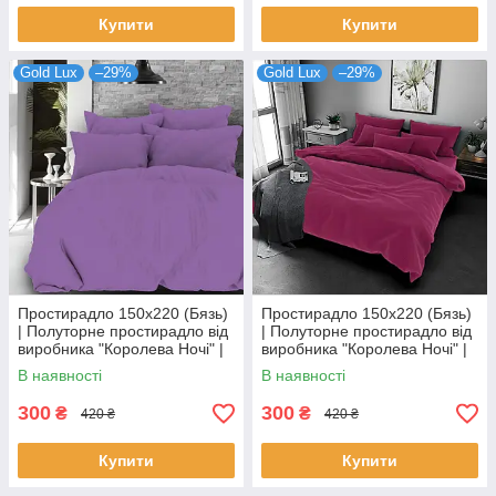
Купити
Купити
Gold Lux
–29%
Gold Lux
–29%
Простирадло 150х220 (Бязь)
Простирадло 150х220 (Бязь)
| Полуторне простирадло від
| Полуторне простирадло від
виробника "Королева Ночі" |
виробника "Королева Ночі" |
Однотонний фіолетовий
Однотонний бордовий
В наявності
В наявності
300
300
₴
₴
420 ₴
420 ₴
Купити
Купити