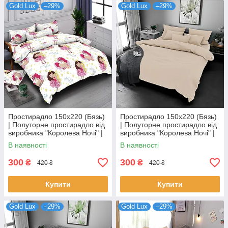
Gold Lux
–29%
Gold Lux
–29%
Простирадло 150х220 (Бязь)
Простирадло 150х220 (Бязь)
| Полуторне простирадло від
| Полуторне простирадло від
виробника "Королева Ночі" |
виробника "Королева Ночі" |
Єдиноріг та принцеса
Однотонний бежевий
В наявності
В наявності
300
300
₴
₴
420 ₴
420 ₴
Купити
Купити
Gold Lux
–29%
Gold Lux
–29%