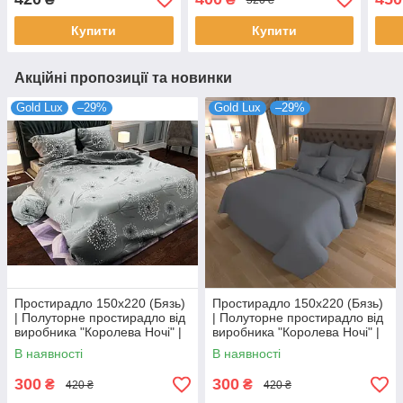
Ночі" | Однотонний білий
Ночі" | Різнокольорова
Ночі
абстракція на світлому
сати
Купити
Купити
Акційні пропозиції та новинки
Gold Lux
–29%
Gold Lux
–29%
Простирадло 150х220 (Бязь)
Простирадло 150х220 (Бязь)
| Полуторне простирадло від
| Полуторне простирадло від
виробника "Королева Ночі" |
виробника "Королева Ночі" |
Кульбаби на сірому
Однотонний сірий
В наявності
В наявності
300
300
₴
₴
420 ₴
420 ₴