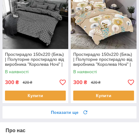
Простирадло 150х220 (Бязь)
Простирадло 150х220 (Бязь)
| Полуторне простирадло від
| Полуторне простирадло від
виробника "Королева Ночі" |
виробника "Королева Ночі" |
Клітка на сірому
Метелики та кульбаби на
В наявності
В наявності
бежевому
300
300
₴
₴
420 ₴
420 ₴
Купити
Купити
Показати ще
Про нас