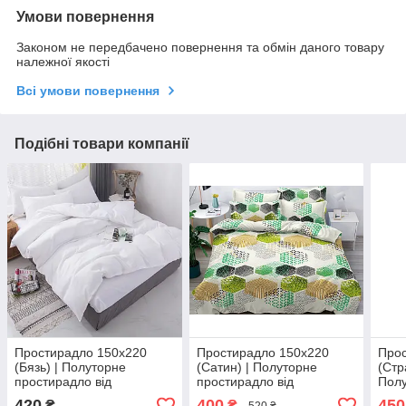
Умови повернення
Законом не передбачено повернення та обмін даного товару
належної якості
Всі умови повернення
Подібні товари компанії
Простирадло 150х220
Простирадло 150х220
Прос
(Бязь) | Полуторне
(Сатин) | Полуторне
(Стр
простирадло від
простирадло від
Полу
виробника "Королева
виробника "Королева
від 
420
400
450
₴
₴
520 ₴