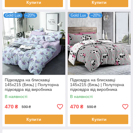
Купити
Купити
Gold Lux
–20%
Gold Lux
–20%
Підковдра на блискавці
Підковдра на блискавці
145х215 (Бязь) | Полуторна
145х215 (Бязь) | Полуторна
підковдра від виробника
підковдра від виробника
"Королева Ночі" | Лаванда на
"Королева Ночі" | Панди на
В наявності
В наявності
блакитному
сірому та білому
470
470
₴
₴
590 ₴
590 ₴
Купити
Купити