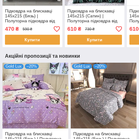
Підковдра на блискавці
Підковдра на блискавці
Підк
145х215 (Бязь) |
145х215 (Сатин) |
145х
Полуторна підковдра від
Полуторна підковдра від
Полу
виробника "Королева
виробника "Королева
виро
470
610
610
₴
₴
590 ₴
730 ₴
Ночі" | Новорічні сови,
Ночі" | Візерунок на
Ночі
сніжинки на бірюзовому
темному та бірюзовому
Купити
Купити
Акційні пропозиції та новинки
Gold Lux
–20%
Gold Lux
–20%
Підковдра на блискавці
Підковдра на блискавці
145х215 (Бязь) | Полуторна
145х215 (Бязь) | Полуторна