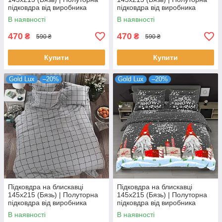
підковдра від виробника
підковдра від виробника
"Королева Ночі" | Аніме
"Королева Ночі" | Квіти на
В наявності
В наявності
Куромі на лавандово-
темному
бежевому
470
470
₴
₴
590 ₴
590 ₴
Купити
Купити
Gold Lux
–20%
Gold Lux
–20%
Підковдра на блискавці
Підковдра на блискавці
145х215 (Бязь) | Полуторна
145х215 (Бязь) | Полуторна
підковдра від виробника
підковдра від виробника
"Королева Ночі" | Велика
"Королева Ночі" | Різдвяна
В наявності
В наявності
клітка на сірому
абстракція