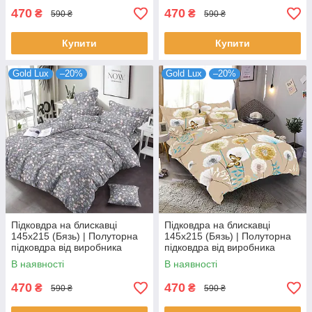
470
470
₴
₴
590 ₴
590 ₴
Купити
Купити
Gold Lux
–20%
Gold Lux
–20%
Підковдра на блискавці
Підковдра на блискавці
145х215 (Бязь) | Полуторна
145х215 (Бязь) | Полуторна
підковдра від виробника
підковдра від виробника
"Королева Ночі" | Квіти на
"Королева Ночі" | Метелики
В наявності
В наявності
темному
та кульбаби на бежевому
470
470
₴
₴
590 ₴
590 ₴