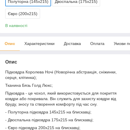
Полуторна (145х215)
Двоспальна (175х215)
Євро (200х215)
В наявності
Опис
Характеристики
Доставка
Оплата
Умови п
Опис
Підковдра Королева Ночі (Новорічна абстракція, сніжинки,
серця, клітинка);
Тканина Бязь Голд Люкс;
Підковдра - це чохол, який використовується для покриття
ковдри або покривала. Він служить для захисту ковдри від
бруду, зносу та створення комфорту під час сну.
- Полуторна підковдра 145х215 на блискавці;
- Двоспальна підковдра 175х215 на блискавці;
- Євро підковдра 200х215 на блискавці;