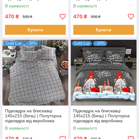
"Королева Ночі" | Аніме
"Королева Ночі" | Квіти на
В наявності
В наявності
Куромі на лавандово-
темному
бежевому
470
470
₴
₴
590 ₴
590 ₴
Купити
Купити
Gold Lux
–20%
Gold Lux
–20%
Підковдра на блискавці
Підковдра на блискавці
145х215 (Бязь) | Полуторна
145х215 (Бязь) | Полуторна
підковдра від виробника
підковдра від виробника
"Королева Ночі" | Велика
"Королева Ночі" | Різдвяна
В наявності
В наявності
клітка на сірому
абстракція
470
470
₴
₴
590 ₴
590 ₴