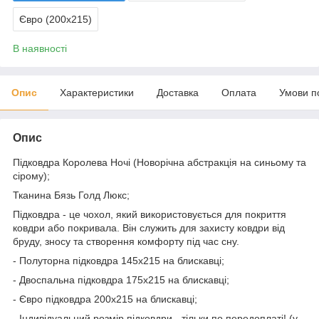
Євро (200х215)
В наявності
Опис
Характеристики
Доставка
Оплата
Умови п
Опис
Підковдра Королева Ночі (Новорічна абстракція на синьому та
сірому);
Тканина Бязь Голд Люкс;
Підковдра - це чохол, який використовується для покриття
ковдри або покривала. Він служить для захисту ковдри від
бруду, зносу та створення комфорту під час сну.
- Полуторна підковдра 145х215 на блискавці;
- Двоспальна підковдра 175х215 на блискавці;
- Євро підковдра 200х215 на блискавці;
- Індивідуальний розмір підковдри - тільки по передоплаті! (у