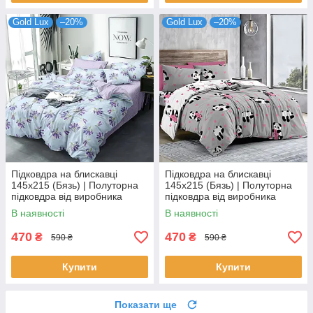
Gold Lux
–20%
Gold Lux
–20%
Підковдра на блискавці
Підковдра на блискавці
145х215 (Бязь) | Полуторна
145х215 (Бязь) | Полуторна
підковдра від виробника
підковдра від виробника
"Королева Ночі" | Лаванда на
"Королева Ночі" | Панди на
В наявності
В наявності
блакитному
сірому та білому
470
470
₴
₴
590 ₴
590 ₴
Купити
Купити
Показати ще