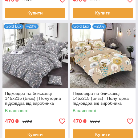
Купити
Купити
Gold Lux
–20%
Gold Lux
–20%
Підковдра на блискавці
Підковдра на блискавці
145х215 (Бязь) | Полуторна
145х215 (Бязь) | Полуторна
підковдра від виробника
підковдра від виробника
"Королева Ночі" | Квіти на
"Королева Ночі" | Метелики
В наявності
В наявності
темному
та кульбаби на бежевому
470
470
₴
₴
590 ₴
590 ₴
Купити
Купити