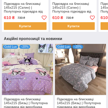
Підковдра на блискавці
Підковдра на блискавці
Підк
145х215 (Сатин) |
145х215 (Сатин) |
145х
Полуторна підковдра від
Полуторна підковдра від
Полу
виробника "Королева
виробника "Королева
виро
610
610
610
₴
₴
730 ₴
730 ₴
Ночі" | Пір'я на темно-
Ночі" | Візерунок на
Ночі
сірому
темному та бірюзовому
Купити
Купити
Акційні пропозиції та новинки
Gold Lux
–20%
Gold Lux
–20%
Підковдра на блискавці
Підковдра на блискавці
145х215 (Бязь) | Полуторна
145х215 (Бязь) | Полуторна
підковдра від виробника
підковдра від виробника