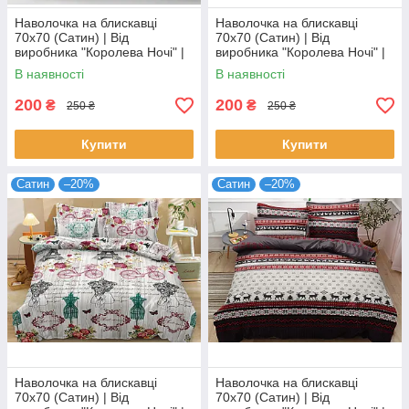
Наволочка на блискавці
Наволочка на блискавці
70х70 (Сатин) | Від
70х70 (Сатин) | Від
виробника "Королева Ночі" |
виробника "Королева Ночі" |
Метелики на сірому
Різнокольорова абстракція на
В наявності
В наявності
світлому
200
200
₴
₴
250 ₴
250 ₴
Купити
Купити
Сатин
–20%
Сатин
–20%
Наволочка на блискавці
Наволочка на блискавці
70х70 (Сатин) | Від
70х70 (Сатин) | Від