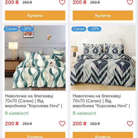
200
200
₴
₴
250 ₴
250 ₴
Купити
Купити
Сатин
–20%
Сатин
–20%
Наволочка на блискавці
Наволочка на блискавці
70х70 (Сатин) | Від
70х70 (Сатин) | Від
виробника "Королева Ночі" |
виробника "Королева Ночі" |
Бірюзові хвилі на молочному
Геометричний візерунок
В наявності
В наявності
200
200
₴
₴
250 ₴
250 ₴
Купити
Купити