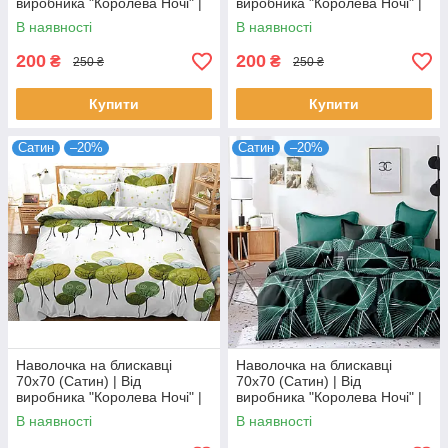
виробника "Королева Ночі" |
виробника "Королева Ночі" |
Різнокольорова абстракція,
Новорічний орнамент,
В наявності
В наявності
Ейфелева вежа
сніжинки, олені
200
200
₴
₴
250 ₴
250 ₴
Купити
Купити
Сатин
–20%
Сатин
–20%
Наволочка на блискавці
Наволочка на блискавці
70х70 (Сатин) | Від
70х70 (Сатин) | Від
виробника "Королева Ночі" |
виробника "Королева Ночі" |
Зелені дерева на білому
Візерунок на темному та
В наявності
В наявності
бірюзовому