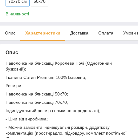
70х70 см
50х70
В наявності
Опис
Характеристики
Доставка
Оплата
Умови 
Опис
Наволочка на блискавці Королева Ночі (Однотонний
бузковий);
Тканина Сатин Premium 100% Бавовна;
Розміри:
Наволочка на блискавці 50х70;
Наволочка на блискавці 70х70;
Індивідуальний розмір (тільки по передоплаті);
- Ціни від виробника;
- Можна замовити індивідуальні розміри, додаткову
комплектацію (простирадло, підковдру, комплект постільної