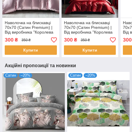
Наволочка на блискавці
Наволочка на блискавці
Наво
70х70 (Сатин Premium) |
70х70 (Сатин Premium) |
70х7
Від виробника "Королева
Від виробника "Королева
Від 
Ночі" | Однотонний світло-
Ночі" | Однотонний
Ночі
300
300
300
₴
₴
350 ₴
350 ₴
рожевий
червоний
олив
Купити
Купити
Акційні пропозиції та новинки
Сатин
–20%
Сатин
–20%