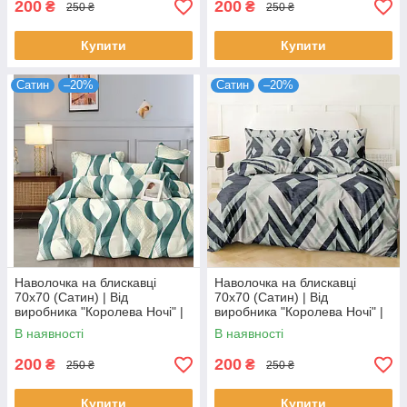
200
200
₴
₴
250 ₴
250 ₴
Купити
Купити
Сатин
–20%
Сатин
–20%
Наволочка на блискавці
Наволочка на блискавці
70х70 (Сатин) | Від
70х70 (Сатин) | Від
виробника "Королева Ночі" |
виробника "Королева Ночі" |
Бірюзові хвилі на молочному
Геометричний візерунок
В наявності
В наявності
200
200
₴
₴
250 ₴
250 ₴
Купити
Купити