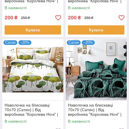
виробника "Королева Ночі" |
виробника "Королева Ночі" |
Різнокольорова абстракція,
Новорічний орнамент,
В наявності
В наявності
Ейфелева вежа
сніжинки, олені
200
200
₴
₴
250 ₴
250 ₴
Купити
Купити
Сатин
–20%
Сатин
–20%
Наволочка на блискавці
Наволочка на блискавці
70х70 (Сатин) | Від
70х70 (Сатин) | Від
виробника "Королева Ночі" |
виробника "Королева Ночі" |
Зелені дерева на білому
Візерунок на темному та
В наявності
В наявності
бірюзовому