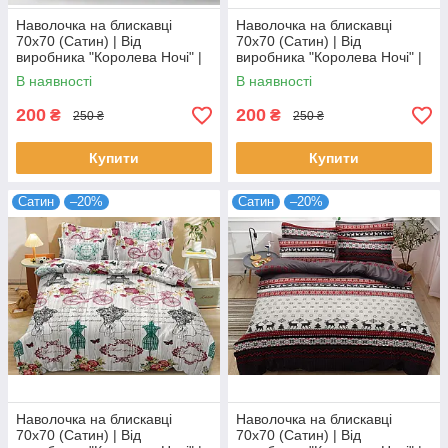
Наволочка на блискавці
Наволочка на блискавці
70х70 (Сатин) | Від
70х70 (Сатин) | Від
виробника "Королева Ночі" |
виробника "Королева Ночі" |
Метелики на сірому
Різнокольорова абстракція на
В наявності
В наявності
світлому
200
200
₴
₴
250 ₴
250 ₴
Купити
Купити
Сатин
–20%
Сатин
–20%
Наволочка на блискавці
Наволочка на блискавці
70х70 (Сатин) | Від
70х70 (Сатин) | Від