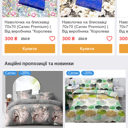
Наволочка на блискавці
Наволочка на блискавці
Наво
70х70 (Сатин Premium) |
70х70 (Сатин Premium) |
70х7
Від виробника "Королева
Від виробника "Королева
Від 
Ночі" | Квіти на сірому
Ночі" | Квіти на світлому та
Ночі
300
300
300
₴
₴
350 ₴
350 ₴
оливковому
зел
Купити
Купити
Акційні пропозиції та новинки
Сатин
–20%
Сатин
–20%