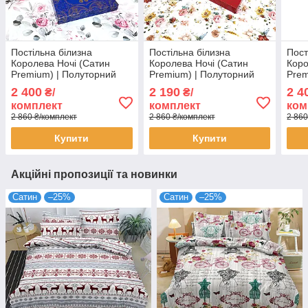
Постільна білизна
Постільна білизна
Пост
Королева Ночі (Сатин
Королева Ночі (Сатин
Коро
Premium) | Полуторний
Premium) | Полуторний
Prem
комплект | 50х70 | Квіти на
комплект | 50х70 | Квіти на
комп
2 400
2 190
2 4
₴/
₴/
білому та рожевому
білому та бежевому
світ
комплект
комплект
ком
2 860 ₴/комплект
2 860 ₴/комплект
2 860
Купити
Купити
Акційні пропозиції та новинки
Сатин
–25%
Сатин
–25%