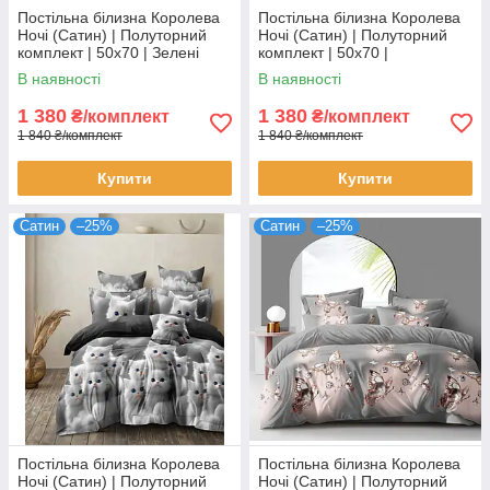
Постільна білизна Королева
Постільна білизна Королева
Ночі (Сатин) | Полуторний
Ночі (Сатин) | Полуторний
комплект | 50х70 | Зелені
комплект | 50х70 |
дерева на білому
Різнокольорова абстракція на
В наявності
В наявності
світлому
1 380
1 380
₴/комплект
₴/комплект
1 840 ₴/комплект
1 840 ₴/комплект
Купити
Купити
Сатин
–25%
Сатин
–25%
Постільна білизна Королева
Постільна білизна Королева
Ночі (Сатин) | Полуторний
Ночі (Сатин) | Полуторний