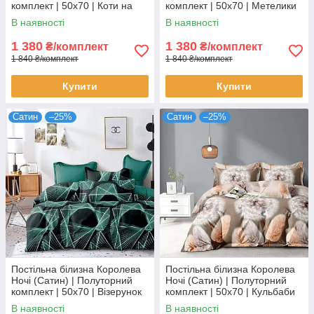
комплект | 50х70 | Коти на
комплект | 50х70 | Метелики
сірому
на сірому
В наявності
В наявності
1 380
1 380
₴/комплект
₴/комплект
1 840 ₴/комплект
1 840 ₴/комплект
Купити
Купити
Сатин
–25%
Сатин
–25%
Постільна білизна Королева
Постільна білизна Королева
Ночі (Сатин) | Полуторний
Ночі (Сатин) | Полуторний
комплект | 50х70 | Візерунок
комплект | 50х70 | Кульбаби
на темному та бірюзовому
на бежевому
В наявності
В наявності