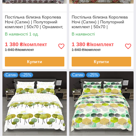
Постільна білизна Королева
Постільна білизна Королева
Ночі (Сатин) | Полуторний
Ночі (Сатин) | Полуторний
комплект | 50х70 | Орнамент,
комплект | 50х70 |
Олені, Сніжинки
Різнокольорова абстракція,
В наявності 1 од.
В наявності
Ейфелева вежа
1 380
1 380
₴/комплект
₴/комплект
1 840 ₴/комплект
1 840 ₴/комплект
Купити
Купити
Сатин
–25%
Сатин
–25%