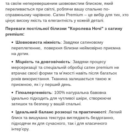
та своїм неперевершеним шовковистим блиском, який
переливається при світлі, роблячи вашу спальню по-
справжньому чарівною. Сатин Premium – це вибір для тих, хто
цінує високу якість та елегантність у кожній деталі.
Переваги постільної білизни "Королева Ночі" з сатину
premium:
Шовковиста ніжність
: Завдяки сатиновому
переплетенню, поверхня білизни неймовірно приємна
на дотик.
Міцність та довговічність
: Завдяки процесу
мерсеризації та спеціальній обробці cатин premium не
втрачає своєї форми та м'якості навіть після багатьох
років використання. Тканина залишається такою ж
приємною, як і у перший день.
Гіпоалергенність
: 100% натуральна бавовна
ідеально підходить для чутливої шкіри, створюючи
затишок та безпеку у вашій спальні.
Ідеальний баланс розкоші та практичності
: Легкий
блиск та вишукана текстура виглядають бездоганно,
підходячи як для сучасного, так і для класичного
інтер’єру.