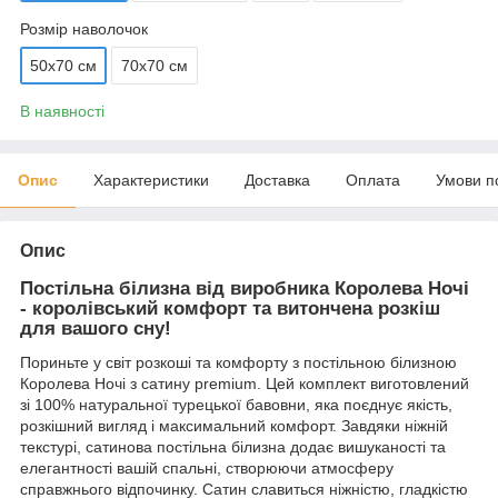
Розмір наволочок
50х70 см
70х70 см
В наявності
Опис
Характеристики
Доставка
Оплата
Умови п
Опис
Постільна білизна від виробника Королева Ночі
- королівський комфорт та витончена розкіш
для вашого сну!
Пориньте у світ розкоші та комфорту з постільною білизною
Королева Ночі з сатину premium. Цей комплект виготовлений
зі 100% натуральної турецької бавовни, яка поєднує якість,
розкішний вигляд і максимальний комфорт. Завдяки ніжній
текстурі, сатинова постільна білизна додає вишуканості та
елегантності вашій спальні, створюючи атмосферу
справжнього відпочинку. Сатин славиться ніжністю, гладкістю