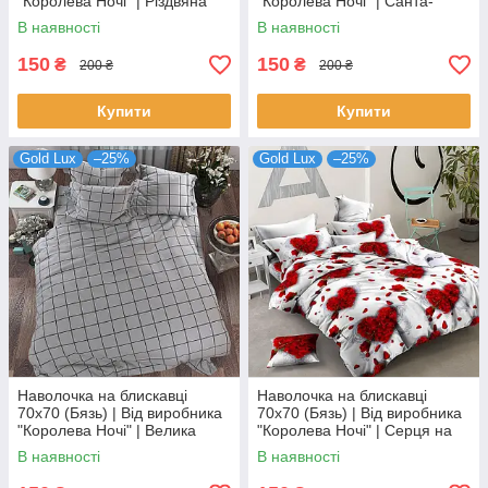
"Королева Ночі" | Різдвяна
"Королева Ночі" | Санта-
абстракція
Клаус з подарунками на
В наявності
В наявності
червоному
150
150
₴
₴
200 ₴
200 ₴
Купити
Купити
Gold Lux
–25%
Gold Lux
–25%
Наволочка на блискавці
Наволочка на блискавці
70х70 (Бязь) | Від виробника
70х70 (Бязь) | Від виробника
"Королева Ночі" | Велика
"Королева Ночі" | Серця на
клітка на сірому
білому з сірим відтінком
В наявності
В наявності