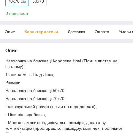
70х70 см
50х70
В наявності
Опис
Характеристики
Доставка
Оплата
Умови 
Опис
Наволочка на блискавці Королева Ночі (Гілки з листям на
світлому);
Тканина Бязь Голд Люкс;
Розміри:
Наволочка на блискавці 50х70;
Наволочка на блискавці 70х70;
Індивідуальний розмір (тільки по передоплаті);
- Ціни від виробника;
- Можна замовити індивідуальні розміри, додаткову
комплектацію (простирадло, підковдру, комплект постільної