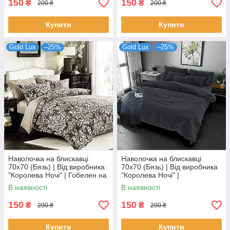
150
150
₴
₴
200 ₴
200 ₴
Купити
Купити
Gold Lux
–25%
Gold Lux
–25%
Наволочка на блискавці
Наволочка на блискавці
70х70 (Бязь) | Від виробника
70х70 (Бязь) | Від виробника
"Королева Ночі" | Гобелен на
"Королева Ночі" |
коричневому
Однотонний темно-сірий
В наявності
В наявності
150
150
₴
₴
200 ₴
200 ₴
Купити
Купити