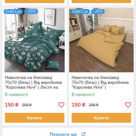
Gold Lux
–25%
Gold Lux
–25%
Наволочка на блискавці
Наволочка на блискавці
70х70 (Бязь) | Від виробника
70х70 (Бязь) | Від виробника
"Королева Ночі" | Листя на
"Королева Ночі" |
бірюзовому
Однотонний гірчичний
В наявності
В наявності
150
150
₴
₴
200 ₴
200 ₴
Купити
Купити
Показати ще