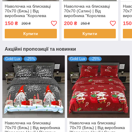
Наволочка на блискавці
Наволочка на блискавці
Наво
70х70 (Бязь) | Від
70х70 (Сатин) | Від
70х7
виробника "Королева
виробника "Королева
виро
Ночі" | Орнамент на
Ночі" | Листя, метелики на
Ночі
150
200
150
₴
₴
200 ₴
250 ₴
світлому та бірюзовому
сіро-блакитному
Купити
Купити
Акційні пропозиції та новинки
Gold Lux
–25%
Gold Lux
–25%
Наволочка на блискавці
Наволочка на блискавці
70х70 (Бязь) | Від виробника
70х70 (Бязь) | Від виробника