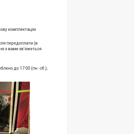
кову комплектацію
ісля передоплати (в
ня з вами зв'яжеться
ено до 17:00 (пн.-сб.);