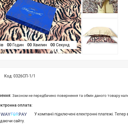
ів
0
0
Годин
0
0
Хвилин
0
0
Секунд
Код:
0326СП-1/1
Законом не передбачено повернення та обмін даного товару нал
У компанії підключені електронні платежі. Тепер
идаючи сайту.