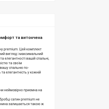
комфорт та витончена
ину premium. Цей комплект
шний вигляд і максимальний
та елегантності вашій спальні,
істю та своїм
 вашу спальню по-
 та елегантність у кожній
ни неймовірно приємна на
обробці cатин premium не
канина залишається такою ж