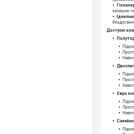
Гіпоале
затишок та
Ідеальн
бездоганно
Доступні ко
Полутор
Підко
Прост
Навол
Двоспал
Підко
Прост
Навол
Євро ко
Підко
Прост
Навол
Сімейни
Підко