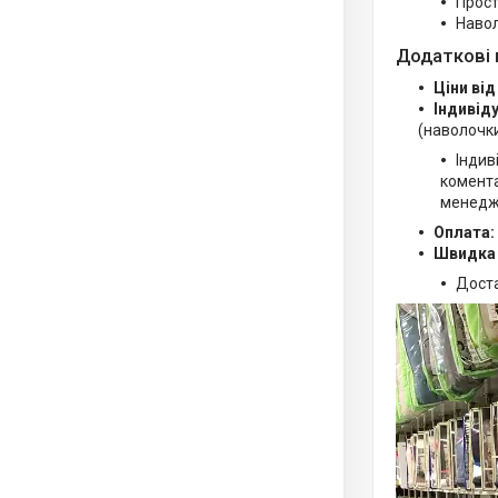
Прост
Навол
Додаткові 
Ціни від
Індивід
(наволочки
Індив
комента
менедж
Оплата:
Швидка
Дост