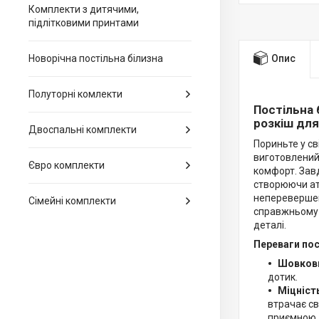
Комплекти з дитячими,
підлітковими принтами
Новорічна постільна білизна
Опис
Полуторні комлекти
Постільна 
розкіш дл
Двоспальні комплекти
Пориньте у св
виготовлений 
Євро комплекти
комфорт. Завд
створюючи ат
неперевершен
Сімейні комплекти
справжньому ч
деталі.
Переваги пос
Шовкови
дотик.
Міцніст
втрачає св
приємною, 