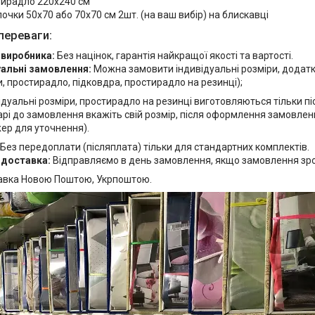
ирадло 220х240 см
очки 50х70 або 70х70 см 2шт. (на ваш вибір) на блискавці
переваги:
 виробника:
Без націнок, гарантія найкращої якості та вартості.
уальні замовлення:
Можна замовити індивідуальні розміри, додат
, простирадло, підковдра, простирадло на резинці);
ідуальні розміри, простирадло на резинці виготовляються тільки п
рі до замовлення вкажіть свій розмір, після оформлення замовлен
ер для уточнення).
Без передоплати (післяплата) тільки для стандартних комплектів.
 доставка:
Відправляємо в день замовлення, якщо замовлення зробл
авка Новою Поштою, Укрпоштою.