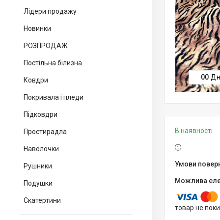
Лідери продажу
Новинки
РОЗПРОДАЖ
Постільна білизна
0
0
Дн
Ковдри
Покривала і пледи
Підковдри
В наявності
Простирадла
Наволочки
Рушники
Подушки
Скатертини
товар не пок