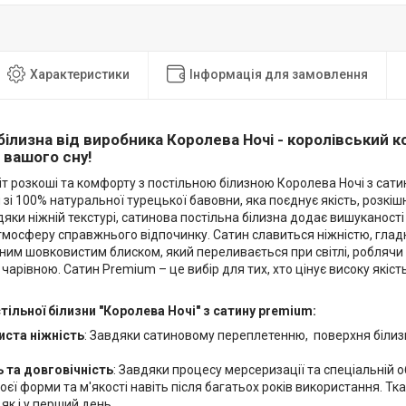
Характеристики
Інформація для замовлення
білизна від виробника Королева Ночі - королівський 
я вашого сну!
іт розкоші та комфорту з постільною білизною Королева Ночі з сат
зі 100% натуральної турецької бавовни, яка поєднує якість, розкі
яки ніжній текстурі, сатинова постільна білизна додає вишуканості 
мосферу справжнього відпочинку. Сатин славиться ніжністю, гладк
им шовковистим блиском, який переливається при світлі, роблячи
арівною. Сатин Premium – це вибір для тих, хто цінує високу якість
тільної білизни "Королева Ночі" з сатину premium:
ста ніжність
: Завдяки сатиновому переплетенню, поверхня білиз
ь та довговічність
: Завдяки процесу мерсеризації та спеціальній 
оєї форми та м'якості навіть після багатьох років використання. Т
як і у перший день.