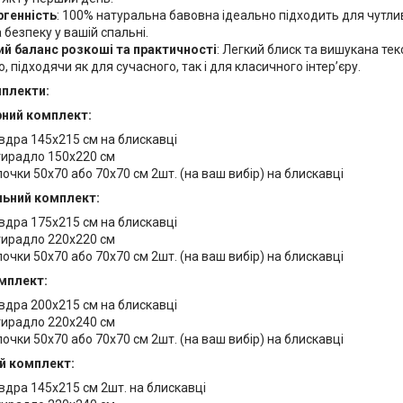
ргенність
: 100% натуральна бавовна ідеально підходить для чутли
 безпеку у вашій спальні.
ий баланс розкоші та практичності
: Легкий блиск та вишукана те
, підходячи як для сучасного, так і для класичного інтер’єру.
мплекти:
ний комплект:
вдра 145х215 см на блискавці
ирадло 150х220 см
очки 50х70 або 70х70 см 2шт. (на ваш вибір) на блискавці
ьний комплект:
вдра 175х215 см на блискавці
ирадло 220х220 см
очки 50х70 або 70х70 см 2шт. (на ваш вибір) на блискавці
мплект:
вдра 200х215 см на блискавці
ирадло 220х240 см
очки 50х70 або 70х70 см 2шт. (на ваш вибір) на блискавці
й комплект:
вдра 145х215 см 2шт. на блискавці