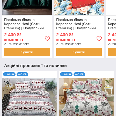
Постільна білизна
Постільна білизна
Пост
Королева Ночі (Сатин
Королева Ночі (Сатин
Коро
Premium) | Полуторний
Premium) | Полуторний
Prem
комплект | 50х70 |
комплект | 50х70 | Квіти на
комп
2 400
2 400
2 4
₴/
₴/
Однотонний темно-
блакитному та
Троя
комплект
комплект
ком
зелений
персиковому
2 860 ₴/комплект
2 860 ₴/комплект
2 860
Купити
Купити
Акційні пропозиції та новинки
Сатин
–25%
Сатин
–25%