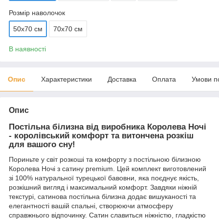
Розмір наволочок
50х70 см
70х70 см
В наявності
Опис
Характеристики
Доставка
Оплата
Умови п
Опис
Постільна білизна від виробника Королева Ночі
- королівський комфорт та витончена розкіш
для вашого сну!
Пориньте у світ розкоші та комфорту з постільною білизною
Королева Ночі з сатину premium. Цей комплект виготовлений
зі 100% натуральної турецької бавовни, яка поєднує якість,
розкішний вигляд і максимальний комфорт. Завдяки ніжній
текстурі, сатинова постільна білизна додає вишуканості та
елегантності вашій спальні, створюючи атмосферу
справжнього відпочинку. Сатин славиться ніжністю, гладкістю