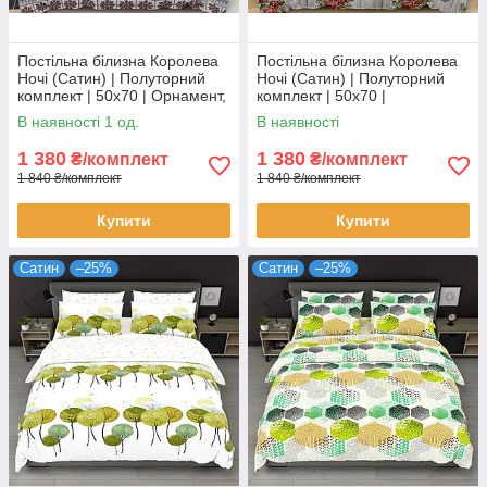
Постільна білизна Королева
Постільна білизна Королева
Ночі (Сатин) | Полуторний
Ночі (Сатин) | Полуторний
комплект | 50х70 | Орнамент,
комплект | 50х70 |
Олені, Сніжинки
Різнокольорова абстракція,
В наявності 1 од.
В наявності
Ейфелева вежа
1 380
1 380
₴/комплект
₴/комплект
1 840 ₴/комплект
1 840 ₴/комплект
Купити
Купити
Сатин
–25%
Сатин
–25%