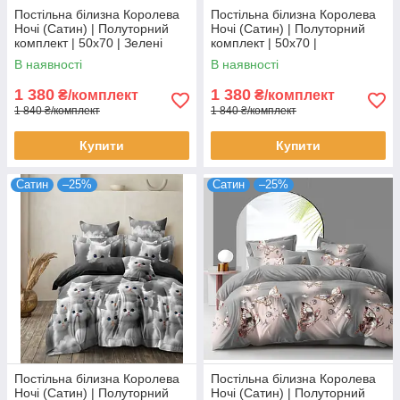
Постільна білизна Королева
Постільна білизна Королева
Ночі (Сатин) | Полуторний
Ночі (Сатин) | Полуторний
комплект | 50х70 | Зелені
комплект | 50х70 |
дерева на білому
Різнокольорова абстракція на
В наявності
В наявності
світлому
1 380
1 380
₴/комплект
₴/комплект
1 840 ₴/комплект
1 840 ₴/комплект
Купити
Купити
Сатин
–25%
Сатин
–25%
Постільна білизна Королева
Постільна білизна Королева
Ночі (Сатин) | Полуторний
Ночі (Сатин) | Полуторний