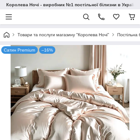
Королева Ночі - виробник №1 постільної білизни в Україні
Товари та послуги магазину "Королева Ночі"
Постільна 
Сатин Premium
–16%