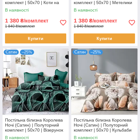
комплект | 50х70 | Коти на
комплект | 50х70 | Метелики
сірому
на сірому
В наявності
В наявності
1 380
1 380
₴/комплект
₴/комплект
1 840 ₴/комплект
1 840 ₴/комплект
Купити
Купити
Сатин
–25%
Сатин
–25%
Постільна білизна Королева
Постільна білизна Королева
Ночі (Сатин) | Полуторний
Ночі (Сатин) | Полуторний
комплект | 50х70 | Візерунок
комплект | 50х70 | Кульбаби
на темному та бірюзовому
на бежевому
В наявності
В наявності