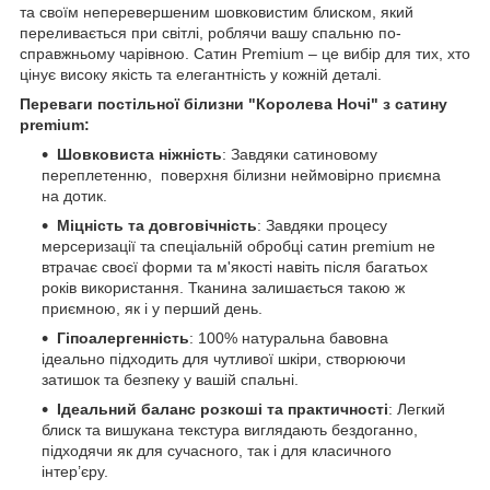
та своїм неперевершеним шовковистим блиском, який
переливається при світлі, роблячи вашу спальню по-
справжньому чарівною. Сатин Premium – це вибір для тих, хто
цінує високу якість та елегантність у кожній деталі.
Переваги постільної білизни "Королева Ночі" з сатину
premium:
Шовковиста ніжність
: Завдяки сатиновому
переплетенню, поверхня білизни неймовірно приємна
на дотик.
Міцність та довговічність
: Завдяки процесу
мерсеризації та спеціальній обробці cатин premium не
втрачає своєї форми та м'якості навіть після багатьох
років використання. Тканина залишається такою ж
приємною, як і у перший день.
Гіпоалергенність
: 100% натуральна бавовна
ідеально підходить для чутливої шкіри, створюючи
затишок та безпеку у вашій спальні.
Ідеальний баланс розкоші та практичності
: Легкий
блиск та вишукана текстура виглядають бездоганно,
підходячи як для сучасного, так і для класичного
інтер’єру.