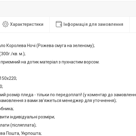
Характеристики
Інформація для замовлення
ло Королева Ночі (Рожева смуга на зеленому);
300г./кв. м.);
, приємний на дотик матеріал з пухнастим ворсом.
150х220;
0;
ний розмір пледа - тільки по передоплаті! (у коментар до замовлення
амовлення з вами зв'яжеться менеджер для уточнення);
обника;
ити індивідуальні розміри;
лати (післяплата);
ова Пошта, Укрпошта;