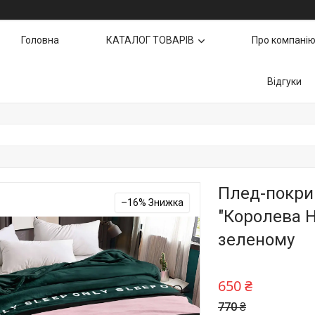
Головна
КАТАЛОГ ТОВАРІВ
Про компані
Відгуки
Плед-покрив
–16%
"Королева Н
зеленому
650 ₴
770 ₴