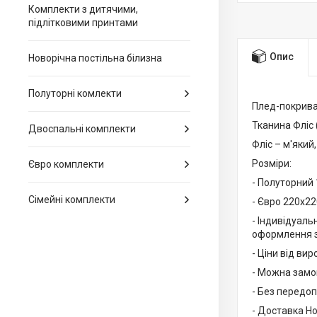
Комплекти з дитячими,
підлітковими принтами
Опис
Новорічна постільна білизна
Полуторні комлекти
Плед-покрива
Тканина Фліс (
Двоспальні комплекти
Фліс – м'який
Розміри:
Євро комплекти
- Полуторний 
Сімейні комплекти
- Євро 220х22
- Індивідуаль
оформлення з
- Ціни від вир
- Можна замов
- Без передоп
- Доставка Н