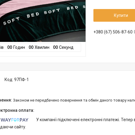
Купити
+380 (67) 506-87-60
ів
0
0
Годин
0
0
Хвилин
0
0
Секунд
Код:
97ПФ-1
Законом не передбачено повернення та обмін даного товару нал
У компанії підключені електронні платежі. Тепер
идаючи сайту.