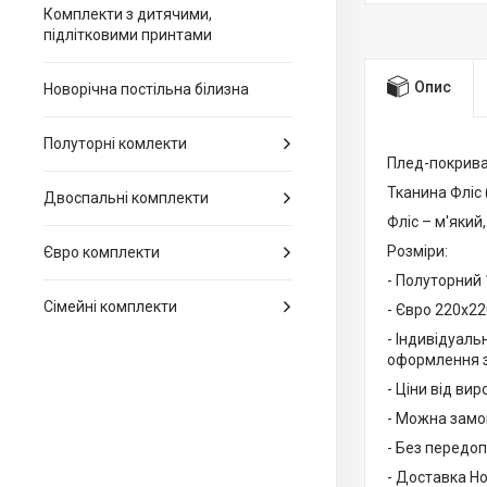
Комплекти з дитячими,
підлітковими принтами
Опис
Новорічна постільна білизна
Полуторні комлекти
Плед-покривал
Тканина Фліс (
Двоспальні комплекти
Фліс – м'який
Розміри:
Євро комплекти
- Полуторний 
Сімейні комплекти
- Євро 220х22
- Індивідуаль
оформлення з
- Ціни від вир
- Можна замов
- Без передоп
- Доставка Н