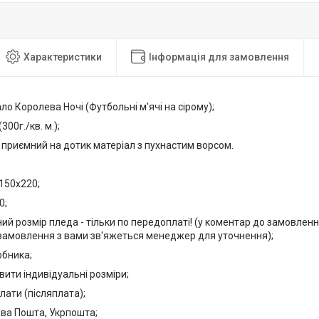
Характеристики
Інформація для замовлення
о Королева Ночі (Футбольні м'ячі на сірому);
300г./кв. м.);
, приємний на дотик матеріал з пухнастим ворсом.
150х220;
0;
ний розмір пледа - тільки по передоплаті! (у коментар до замовлення
амовлення з вами зв'яжеться менеджер для уточнення);
обника;
ити індивідуальні розміри;
лати (післяплата);
ова Пошта, Укрпошта;