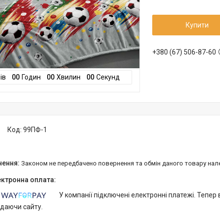
Купити
+380 (67) 506-87-60
ів
0
0
Годин
0
0
Хвилин
0
0
Секунд
Код:
99ПФ-1
Законом не передбачено повернення та обмін даного товару нал
У компанії підключені електронні платежі. Тепер
идаючи сайту.