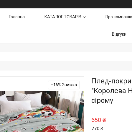
Головна
КАТАЛОГ ТОВАРІВ
Про компані
Відгуки
Плед-покрив
–16%
"Королева Но
сірому
650 ₴
770 ₴