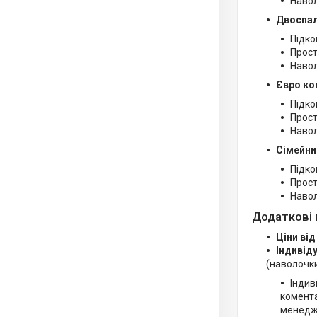
Навол
Двоспал
Підко
Прост
Навол
Євро ко
Підко
Прост
Навол
Сімейни
Підко
Прост
Навол
Додаткові 
Ціни від
Індивід
(наволочки
Індив
комента
менедж