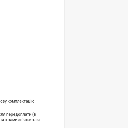
кову комплектацію
ісля передоплати (в
ня з вами зв'яжеться