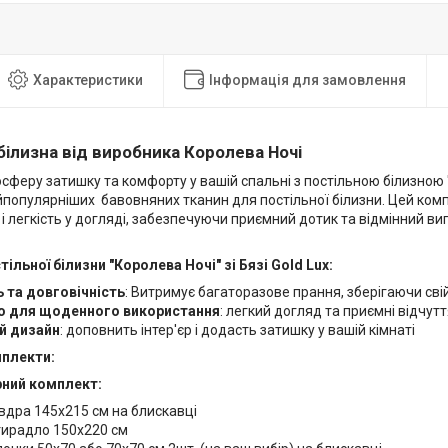
Характеристики
Інформація для замовлення
білизна від виробника Королева Ночі
сферу затишку та комфорту у вашій спальні з постільною білизною "
йпопулярніших бавовняних тканин для постільної білизни. Цей компл
 і легкість у догляді, забезпечуючи приємний дотик та відмінний ви
ільної білизни "Королева Ночі" зі Бязі Gold Lux:
ь та довговічність
: Витримує багаторазове прання, зберігаючи сві
о для щоденного використання
: легкий догляд та приємні відчут
й дизайн
: доповнить інтер'єр і додасть затишку у вашій кімнаті
мплекти:
ний комплект:
вдра 145х215 см на блискавці
ирадло 150х220 см