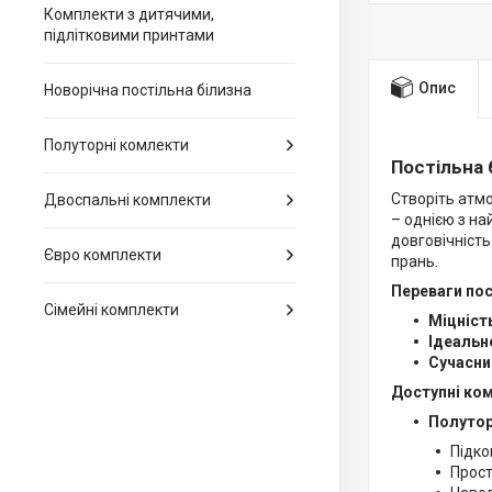
Комплекти з дитячими,
підлітковими принтами
Опис
Новорічна постільна білизна
Полуторні комлекти
Постільна 
Створіть атмо
Двоспальні комплекти
– однією з на
довговічність
Євро комплекти
прань.
Переваги пост
Сімейні комплекти
Міцніст
Ідеальн
Сучасни
Доступні ко
Полутор
Підко
Прост