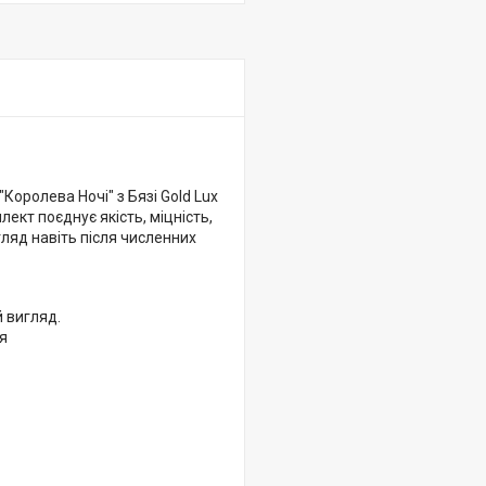
Королева Ночі" з Бязі Gold Lux
ект поєднує якість, міцність,
гляд навіть після численних
й вигляд.
тя