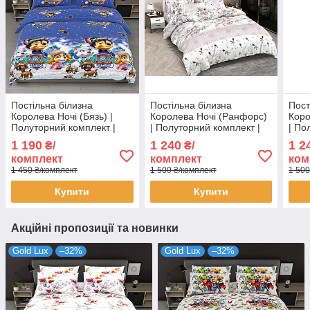
Постільна білизна
Постільна білизна
Пост
Королева Ночі (Бязь) |
Королева Ночі (Ранфорс)
Коро
Полуторний комплект |
| Полуторний комплект |
| По
50х70 | Новорічний
50х70 | Троянди та
50х7
1 190
1 240
1 2
₴/
₴/
щенячий патруль на
орнамент на білому
зірк
комплект
комплект
ком
синьому
1 450 ₴/комплект
1 500 ₴/комплект
1 500
Купити
Купити
Акційні пропозиції та новинки
Gold Lux
–32%
Gold Lux
–32%