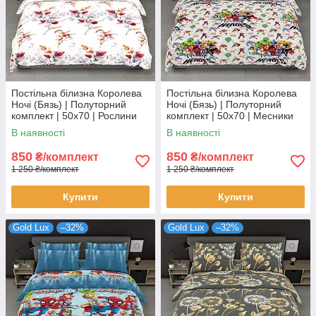
Постільна білизна Королева
Постільна білизна Королева
Ночі (Бязь) | Полуторний
Ночі (Бязь) | Полуторний
комплект | 50х70 | Рослини
комплект | 50х70 | Месники
на світлому
на сірому
В наявності
В наявності
850
850
₴/комплект
₴/комплект
1 250 ₴/комплект
1 250 ₴/комплект
Купити
Купити
Gold Lux
–32%
Gold Lux
–32%