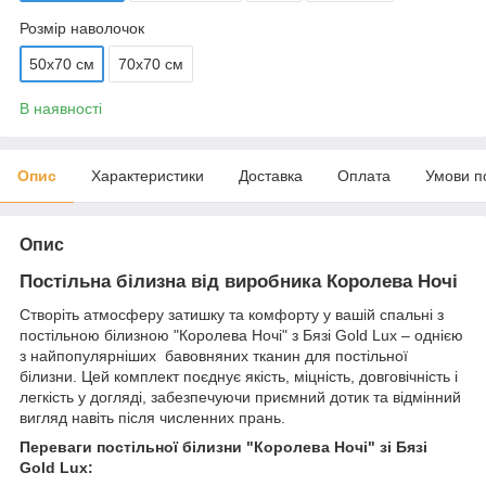
Розмір наволочок
50х70 см
70х70 см
В наявності
Опис
Характеристики
Доставка
Оплата
Умови п
Опис
Постільна білизна від виробника Королева Ночі
Створіть атмосферу затишку та комфорту у вашій спальні з
постільною білизною "Королева Ночі" з Бязі Gold Lux – однією
з найпопулярніших бавовняних тканин для постільної
білизни. Цей комплект поєднує якість, міцність, довговічність і
легкість у догляді, забезпечуючи приємний дотик та відмінний
вигляд навіть після численних прань.
Переваги постільної білизни "Королева Ночі" зі Бязі
Gold Lux: