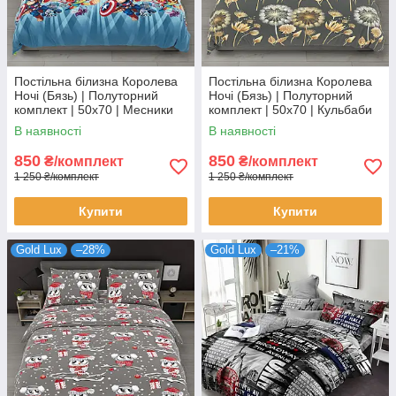
Постільна білизна Королева
Постільна білизна Королева
Ночі (Бязь) | Полуторний
Ночі (Бязь) | Полуторний
комплект | 50х70 | Месники
комплект | 50х70 | Кульбаби
на блакитному
на сірому
В наявності
В наявності
850
850
₴/комплект
₴/комплект
1 250 ₴/комплект
1 250 ₴/комплект
Купити
Купити
Gold Lux
–28%
Gold Lux
–21%