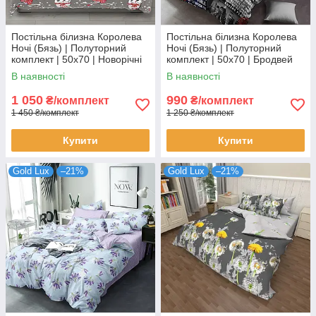
Постільна білизна Королева
Постільна білизна Королева
Ночі (Бязь) | Полуторний
Ночі (Бязь) | Полуторний
комплект | 50х70 | Новорічні
комплект | 50х70 | Бродвей
сови на сірому
В наявності
В наявності
1 050
990
₴/комплект
₴/комплект
1 450 ₴/комплект
1 250 ₴/комплект
Купити
Купити
Gold Lux
–21%
Gold Lux
–21%