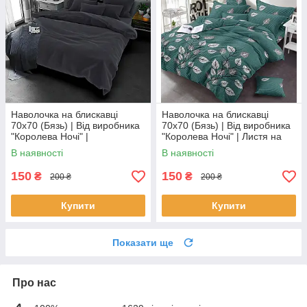
Наволочка на блискавці
Наволочка на блискавці
70х70 (Бязь) | Від виробника
70х70 (Бязь) | Від виробника
"Королева Ночі" |
"Королева Ночі" | Листя на
Однотонний темно-сірий
бірюзовому
В наявності
В наявності
150
150
₴
₴
200 ₴
200 ₴
Купити
Купити
Показати ще
Про нас