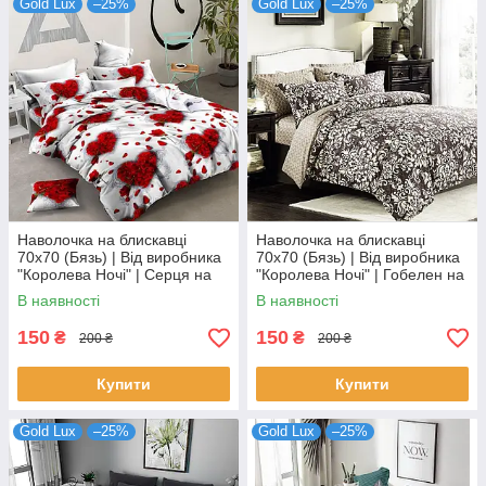
Gold Lux
–25%
Gold Lux
–25%
Наволочка на блискавці
Наволочка на блискавці
70х70 (Бязь) | Від виробника
70х70 (Бязь) | Від виробника
"Королева Ночі" | Серця на
"Королева Ночі" | Гобелен на
білому з сірим відтінком
коричневому
В наявності
В наявності
150
150
₴
₴
200 ₴
200 ₴
Купити
Купити
Gold Lux
–25%
Gold Lux
–25%