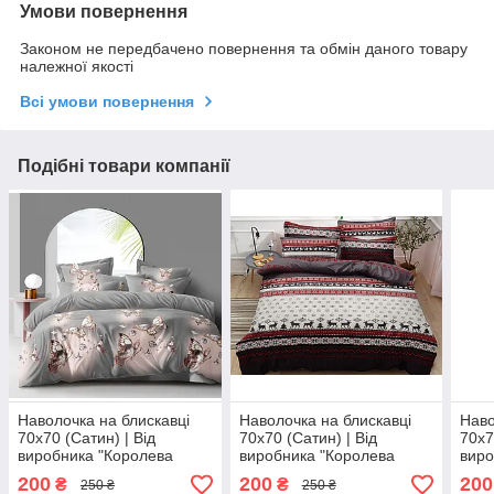
Умови повернення
Законом не передбачено повернення та обмін даного товару
належної якості
Всі умови повернення
Подібні товари компанії
Наволочка на блискавці
Наволочка на блискавці
Наво
70х70 (Сатин) | Від
70х70 (Сатин) | Від
70х7
виробника "Королева
виробника "Королева
виро
Ночі" | Метелики на сірому
Ночі" | Новорічний
Ночі
200
200
200
₴
₴
250 ₴
250 ₴
орнамент, сніжинки, олені
кліт