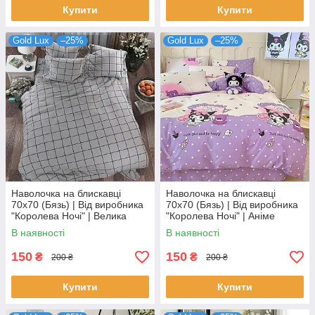
Купити
Купити
Gold Lux
–25%
Gold Lux
–25%
Наволочка на блискавці
Наволочка на блискавці
70х70 (Бязь) | Від виробника
70х70 (Бязь) | Від виробника
"Королева Ночі" | Велика
"Королева Ночі" | Аніме
клітка на сірому
Куромі на лавандово-
В наявності
В наявності
бежевому
150
150
₴
₴
200 ₴
200 ₴
Купити
Купити