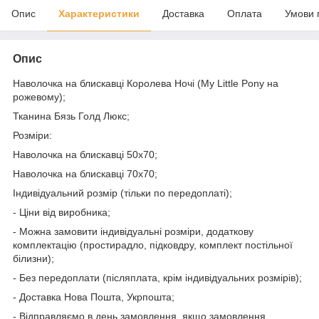
Опис
Характеристики
Доставка
Оплата
Умови 
Опис
Наволочка на блискавці Королева Ночі (My Little Pony на
рожевому);
Тканина Бязь Голд Люкс;
Розміри:
Наволочка на блискавці 50х70;
Наволочка на блискавці 70х70;
Індивідуальний розмір (тільки по передоплаті);
- Ціни від виробника;
- Можна замовити індивідуальні розміри, додаткову
комплектацію (простирадло, підковдру, комплект постільної
білизни);
- Без передоплати (післяплата, крім індивідуальних розмірів);
- Доставка Нова Пошта, Укрпошта;
- Відправляємо в день замовлення, якщо замовлення