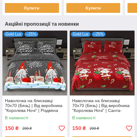
Купити
Купити
Акційні пропозиції та новинки
Gold Lux
–25%
Gold Lux
–25%
Наволочка на блискавці
Наволочка на блискавці
70х70 (Бязь) | Від виробника
70х70 (Бязь) | Від виробника
"Королева Ночі" | Різдвяна
"Королева Ночі" | Санта-
абстракція
Клаус з подарунками на
В наявності
В наявності
червоному
150
150
₴
₴
200 ₴
200 ₴