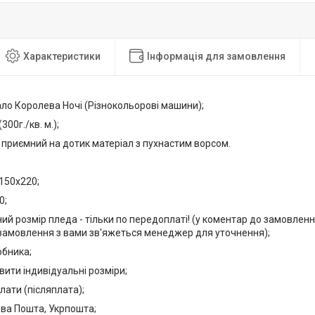
Характеристики
Інформація для замовлення
ло Королева Ночі (Різнокольорові машини);
300г./кв. м.);
, приємний на дотик матеріал з пухнастим ворсом.
150х220;
0;
ний розмір пледа - тільки по передоплаті! (у коментар до замовлення
амовлення з вами зв'яжеться менеджер для уточнення);
обника;
ити індивідуальні розміри;
лати (післяплата);
ова Пошта, Укрпошта;