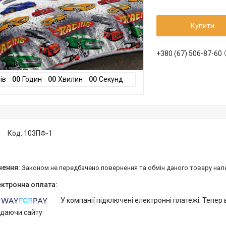
Купити
+380 (67) 506-87-60
ів
0
0
Годин
0
0
Хвилин
0
0
Секунд
Код:
103ПФ-1
Законом не передбачено повернення та обмін даного товару нал
У компанії підключені електронні платежі. Тепер
идаючи сайту.