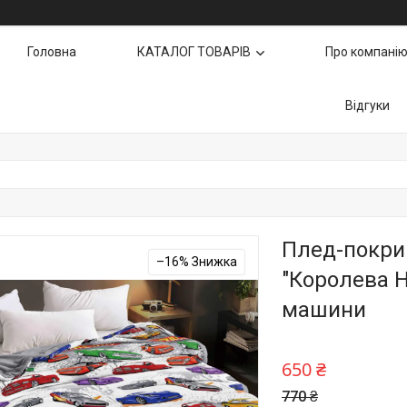
Головна
КАТАЛОГ ТОВАРІВ
Про компані
Відгуки
Плед-покрив
–16%
"Королева Но
машини
650 ₴
770 ₴