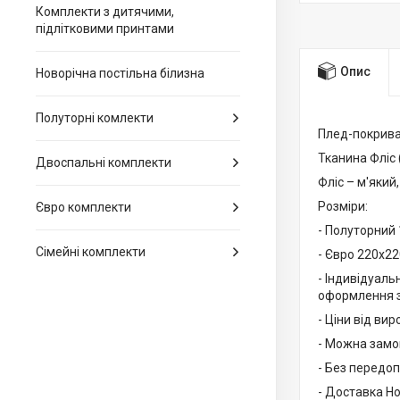
Комплекти з дитячими,
підлітковими принтами
Опис
Новорічна постільна білизна
Полуторні комлекти
Плед-покрива
Тканина Фліс (
Двоспальні комплекти
Фліс – м'який
Розміри:
Євро комплекти
- Полуторний 
Сімейні комплекти
- Євро 220х22
- Індивідуаль
оформлення з
- Ціни від вир
- Можна замов
- Без передоп
- Доставка Н